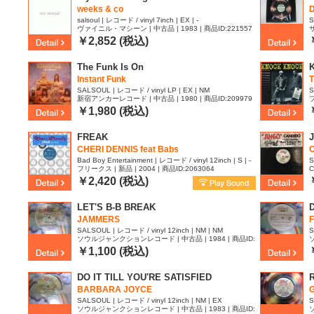
weeks & co
D
salsoul | レコード / vinyl 7inch | EX | -
S
ヴァイニル・マシーン | 中古品 | 1983 | 商品ID:221557
サ
5
￥2,852 (税込)
The Funk Is On
Instant Funk
SALSOUL | レコード / vinyl LP | EX | NM
S
新宿アンカーレコード | 中古品 | 1980 | 商品ID:209979
フ
X
0
￥1,980 (税込)
FREAK
CHERI DENNIS feat Babs
Bad Boy Entertainment | レコード / vinyl 12inch | S | -
S
フリークス | 新品 | 2004 | 商品ID:2063064
C
￥2,420 (税込)
LET'S B-B BREAK
JAMMERS
F
SALSOUL | レコード / vinyl 12inch | NM | NM
S
ソウルジャンクションレコード | 中古品 | 1984 | 商品ID:
2032469
2
￥1,100 (税込)
DO IT TILL YOU'RE SATISFIED
BARBARA JOYCE
SALSOUL | レコード / vinyl 12inch | NM | EX
S
ソウルジャンクションレコード | 中古品 | 1983 | 商品ID: