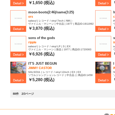
2032452
2
￥1,650 (税込)
moon-boots(2:46)/same(3:25)
h
ors
c
salsoul | レコード / vinyl 7inch | NM | -
t
ヴァイニル・マシーン | 中古品 | 1977 | 商品ID:1911992
ヴ
5
￥3,870 (税込)
sons of the gods
s
ripple
i
salsoul | レコード / vinyl LP | S | EX
s
ヴァイニル・マシーン | 新品 | 1977 | 商品ID:1720083
ヴ
￥6,926 (税込)
IT'S JUST BEGUN
JIMMY CASTOR
SALSOUL | レコード / vinyl 12inch | EX | EX
S
ソウルジャンクションレコード | 中古品 | | 商品ID:1458
636
1
￥5,280 (税込)
88件 2/3ページ