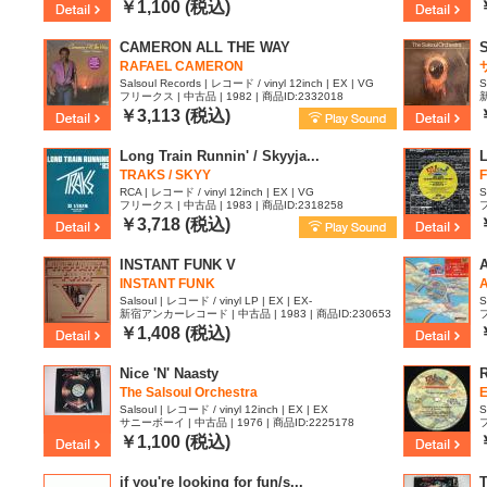
2351577
￥1,100 (税込)
CAMERON ALL THE WAY
S
RAFAEL CAMERON
Salsoul Records | レコード / vinyl 12inch | EX | VG
S
フリークス | 中古品 | 1982 | 商品ID:2332018
新
5
￥3,113 (税込)
Long Train Runnin' / Skyyja...
TRAKS / SKYY
F
RCA | レコード / vinyl 12inch | EX | VG
S
フリークス | 中古品 | 1983 | 商品ID:2318258
フ
￥3,718 (税込)
INSTANT FUNK V
A
INSTANT FUNK
Salsoul | レコード / vinyl LP | EX | EX-
S
新宿アンカーレコード | 中古品 | 1983 | 商品ID:230653
フ
2
8
￥1,408 (税込)
Nice 'N' Naasty
The Salsoul Orchestra
Salsoul | レコード / vinyl 12inch | EX | EX
S
サニーボーイ | 中古品 | 1976 | 商品ID:2225178
フ
￥1,100 (税込)
if you're looking for fun/s...
T