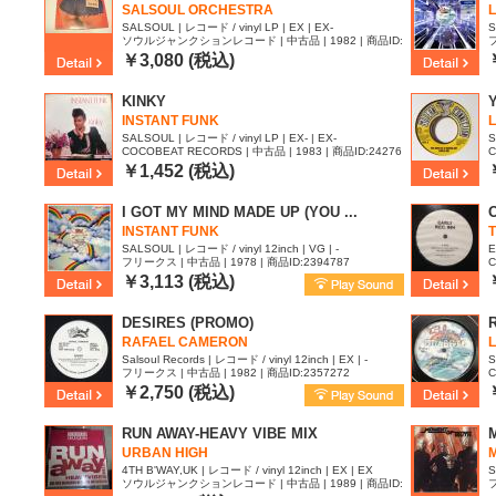
SALSOUL ORCHESTRA
SALSOUL | レコード / vinyl LP | EX | EX-
S
ソウルジャンクションレコード | 中古品 | 1982 | 商品ID:
フ
|
2483178
￥3,080 (税込)
KINKY
INSTANT FUNK
L
SALSOUL | レコード / vinyl LP | EX- | EX-
S
COCOBEAT RECORDS | 中古品 | 1983 | 商品ID:24276
C
26
6
￥1,452 (税込)
I GOT MY MIND MADE UP (YOU ...
INSTANT FUNK
SALSOUL | レコード / vinyl 12inch | VG | -
E
フリークス | 中古品 | 1978 | 商品ID:2394787
C
9
￥3,113 (税込)
DESIRES (PROMO)
RAFAEL CAMERON
L
Salsoul Records | レコード / vinyl 12inch | EX | -
S
フリークス | 中古品 | 1982 | 商品ID:2357272
C
￥2,750 (税込)
RUN AWAY-HEAVY VIBE MIX
URBAN HIGH
4TH B'WAY,UK | レコード / vinyl 12inch | EX | EX
S
ソウルジャンクションレコード | 中古品 | 1989 | 商品ID:
フ