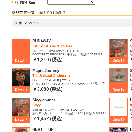
並び替え Sort
88件 2/3ページ
RUNAWAY
SALSOUL ORCHESTRA
| レコード / vinyl 12inch | EX- | EX
S
COCOBEAT RECORDS | 中古品 | | 商品ID:2517801
新
8
￥1,210 (税込)
Magic Journey
The Salsoul Orchestra
| レコード / vinyl LP | EX | -
M
GINZA RECORDS ＆ AUDIO KURAMAE | 中古品 | | 商
品ID:2506121
7
￥3,080 (税込)
Skyyjammer
i
Skyy
f
Salsoul | レコード / vinyl LP | EX | EX
s
新宿アンカーレコード | 中古品 | 1982 | 商品ID:248792
ヴ
7
￥1,452 (税込)
HEAT IT UP