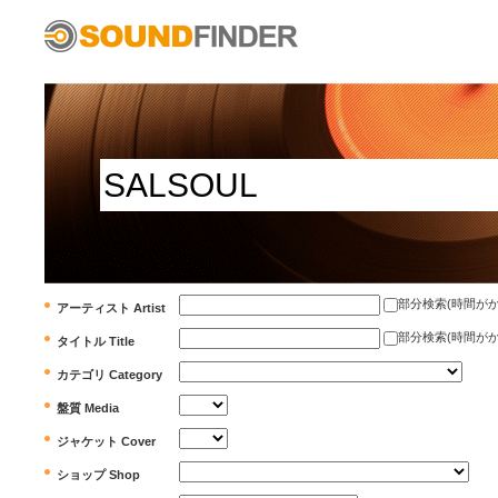
部分検索(時間がかかります)
アーティスト Artist
部分検索(時間がかかります)
タイトル Title
カテゴリ Category
盤質 Media
ジャケット Cover
ショップ Shop