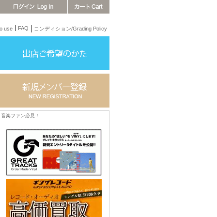
FAQ
 use
コンディション/Grading Policy
音楽ファン必見！