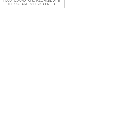
REQUIRED ON A PURCHASE MADE WITH
THE CUSTOMER SERVIC CENTER.