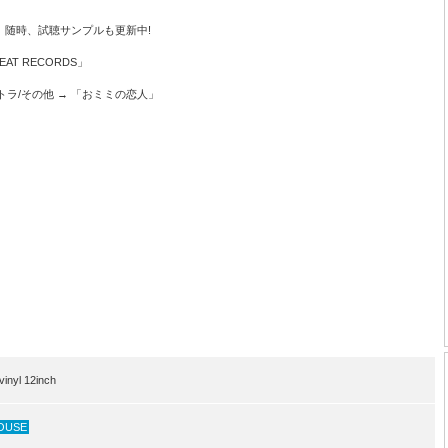
。随時、試聴サンプルも更新中!
BEAT RECORDS」
サントラ/その他 → 「おミミの恋人」
nyl 12inch
OUSE