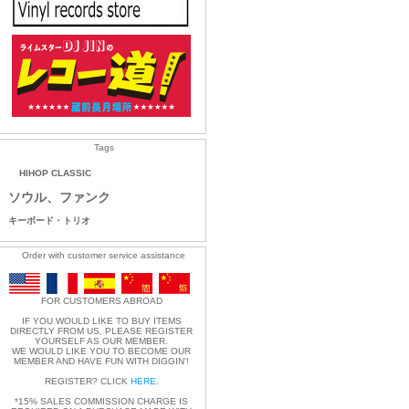
Tags
HIHOP CLASSIC
ソウル、ファンク
キーボード・トリオ
Order with customer service assistance
FOR CUSTOMERS ABROAD
IF YOU WOULD LIKE TO BUY ITEMS
DIRECTLY FROM US, PLEASE REGISTER
YOURSELF AS OUR MEMBER.
WE WOULD LIKE YOU TO BECOME OUR
MEMBER AND HAVE FUN WITH DIGGIN'!
REGISTER? CLICK
HERE
.
*15% SALES COMMISSION CHARGE IS