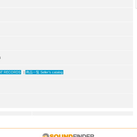
8
AT RECORDS
|
商品一覧 Seller’s catalog