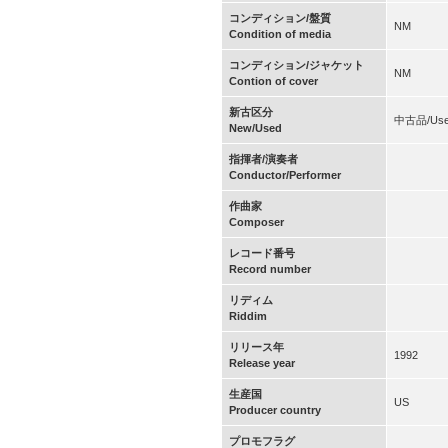
コンディション/盤質
NM
Condition of media
コンディション/ジャケット
NM
Contion of cover
新古区分
中古品/Us
New/Used
指揮者/演奏者
Conductor/Performer
作曲家
Composer
レコード番号
Record number
リディム
Riddim
リリース年
1992
Release year
生産国
US
Producer country
プロモフラグ