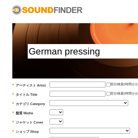
部分検索(時間がかかります)
アーティスト Artist
部分検索(時間がかかります)
タイトル Title
カテゴリ Category
盤質 Media
ジャケット Cover
ショップ Shop