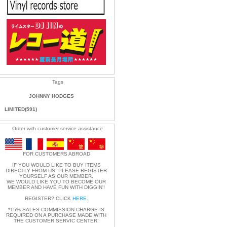
Tags
JOHNNY HODGES
LIMITED(591)
Order with customer service assistance
FOR CUSTOMERS ABROAD
IF YOU WOULD LIKE TO BUY ITEMS
DIRECTLY FROM US, PLEASE REGISTER
YOURSELF AS OUR MEMBER.
WE WOULD LIKE YOU TO BECOME OUR
MEMBER AND HAVE FUN WITH DIGGIN'!
REGISTER? CLICK
HERE
.
*15% SALES COMMISSION CHARGE IS
REQUIRED ON A PURCHASE MADE WITH
THE CUSTOMER SERVIC CENTER.