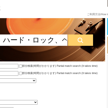
ご利用方法/How to
部分検索(時間がかかります) Partial match search (It takes time)
部分検索(時間がかかります) Partial match search (It takes time)