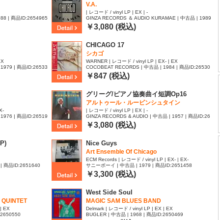
V.A.
| レコード / vinyl LP | EX | -
1988 | 商品ID:2654965
GINZA RECORDS ＆ AUDIO KURAMAE | 中古品 | 1989
| 商品ID:2653877
￥3,080 (税込)
CHICAGO 17
シカゴ
EX
WARNER | レコード / vinyl LP | EX- | EX
1979 | 商品ID:26533
COCOBEAT RECORDS | 中古品 | 1984 | 商品ID:26530
38
￥847 (税込)
グリーグ/ピアノ協奏曲イ短調Op16
アルトゥール・ルービンシュタイン
X-
| レコード / vinyl LP | EX | -
1976 | 商品ID:26519
GINZA RECORDS & AUDIO | 中古品 | 1957 | 商品ID:26
51907
￥3,080 (税込)
P)
Nice Guys
Art Ensemble Of Chicago
ECM Records | レコード / vinyl LP | EX- | EX-
| 商品ID:2651640
サニーボーイ | 中古品 | 1979 | 商品ID:2651458
￥3,300 (税込)
West Side Soul
 QUINTET
MAGIC SAM BLUES BAND
| EX
Delmark | レコード / vinyl LP | EX | EX
:2650550
BUGLER | 中古品 | 1968 | 商品ID:2650469