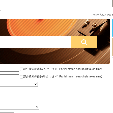
ご利用方法/How to
部分検索(時間がかかります) Partial match search (It takes time)
部分検索(時間がかかります) Partial match search (It takes time)