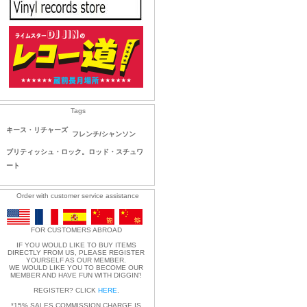
Tags
キース・リチャーズ
フレンチ/シャンソン
ブリティッシュ・ロック。ロッド・スチュワ
ート
Order with customer service assistance
FOR CUSTOMERS ABROAD
IF YOU WOULD LIKE TO BUY ITEMS
DIRECTLY FROM US, PLEASE REGISTER
YOURSELF AS OUR MEMBER.
WE WOULD LIKE YOU TO BECOME OUR
MEMBER AND HAVE FUN WITH DIGGIN'!
REGISTER? CLICK
HERE
.
*15% SALES COMMISSION CHARGE IS