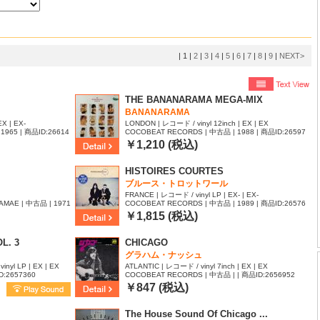
|
1
|
2
|
3
|
4
|
5
|
6
|
7
|
8
|
9
|
NEXT>
THE BANANARAMA MEGA-MIX
BANANARAMA
X | EX-
LONDON | レコード / vinyl 12inch | EX | EX
1965 | 商品ID:26614
COCOBEAT RECORDS | 中古品 | 1988 | 商品ID:26597
10
￥1,210 (税込)
HISTOIRES COURTES
ブルース・トロットワール
FRANCE | レコード / vinyl LP | EX- | EX-
AMAE | 中古品 | 1971
COCOBEAT RECORDS | 中古品 | 1989 | 商品ID:26576
80
￥1,815 (税込)
L. 3
CHICAGO
グラハム・ナッシュ
inyl LP | EX | EX
ATLANTIC | レコード / vinyl 7inch | EX | EX
D:2657360
COCOBEAT RECORDS | 中古品 | | 商品ID:2656952
￥847 (税込)
The House Sound Of Chicago ...