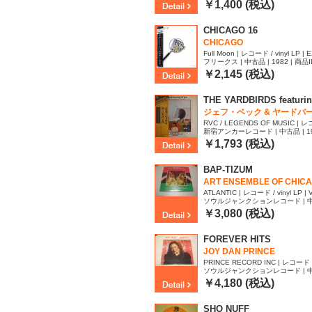
￥1,400 (税込)
CHICAGO 16
CHICAGO
Full Moon | レコード / vinyl LP | E
フリークス | 中古品 | 1982 | 商品I
￥2,145 (税込)
THE YARDBIRDS featuring
ジェフ・ベック & ヤードバ
RVC / LEGENDS OF MUSIC | レコー
新宿アンカーレコード | 中古品 | 1980
EX
1
￥1,793 (税込)
BAP-TIZUM
ART ENSEMBLE OF CHIC
ATLANTIC | レコード / vinyl LP | 
ソウルジャンクションレコード | 中古品 
932
￥3,080 (税込)
FOREVER HITS
JOY DAN PRINCE
PRINCE RECORD INC | レコード / v
ソウルジャンクションレコード | 中古品 
802
￥4,180 (税込)
SHO NUFF