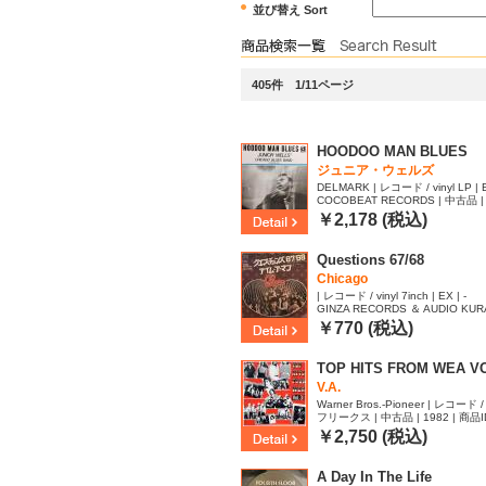
並び替え Sort
405件 1/11ページ
HOODOO MAN BLUES
ジュニア・ウェルズ
DELMARK | レコード / vinyl LP | E
COCOBEAT RECORDS | 中古品 | 
38
￥2,178 (税込)
Questions 67/68
Chicago
| レコード / vinyl 7inch | EX | -
GINZA RECORDS ＆ AUDIO KUR
| 商品ID:2659088
￥770 (税込)
TOP HITS FROM WEA VO
V.A.
Warner Bros.-Pioneer | レコード / v
フリークス | 中古品 | 1982 | 商品I
￥2,750 (税込)
A Day In The Life