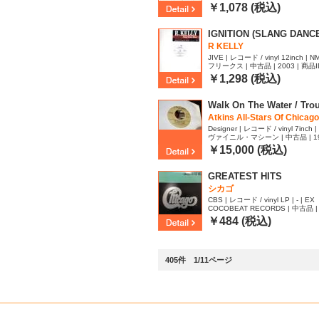
￥1,078 (税込)
IGNITION (SLANG DANC
R KELLY
JIVE | レコード / vinyl 12inch | NM
フリークス | 中古品 | 2003 | 商品I
￥1,298 (税込)
Walk On The Water / Trou
Atkins All-Stars Of Chicago.
Designer | レコード / vinyl 7inch | 
ヴァイニル・マシーン | 中古品 | 1977
7
￥15,000 (税込)
GREATEST HITS
シカゴ
CBS | レコード / vinyl LP | - | EX
COCOBEAT RECORDS | 中古品 | 
52
￥484 (税込)
405件 1/11ページ