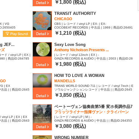
￥1,800 (税込)
TRANSIT AUTHORITY
CHICAGO
X | VG
CBS | レコード / vinyl LP | EX- | EX-
D:2650405
COCOBEAT RECORDS | 中古品 | 1969 | 商品ID:26491
63
￥1,210 (税込)
 JEF...
Sexy Love Song
ーズ
Anthony Nicholson Presents ...
ド / vinyl LP | EX |
| レコード / vinyl 12inch | EX | -
 | 商品ID:264785
GINZA RECORDS & AUDIO | 中古品 | 2003 | 商品ID:26
46342
￥1,980 (税込)
HOW TO LOVE A WOMAN
AGO
MANDELLS
VG | EX
TRANS WORLD SOUND 711 | レコード / vinyl 7inch | E
| | 商品ID:2645
ソウルジャンクションレコード | 中古品 | | 商品ID:2645
X | -
784
￥3,850 (税込)
ベートーヴェン協奏曲第5番 変ホ長調作品7
3「皇帝」
フリッツライナー指揮ヴァン・クライバーン
（ピアノ）/シ...
inyl LP | EX | EX
| レコード / vinyl LP | M | -
| | 商品ID:2643
GINZA RECORDS & AUDIO | 中古品 | | 商品ID:264353
7
￥3,080 (税込)
WRONG NUMBER