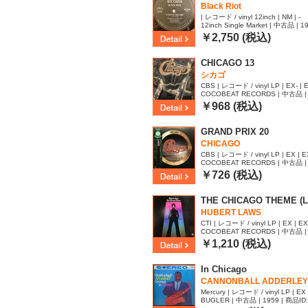
Black Riot
| レコード / vinyl 12inch | NM | -
12inch Single Market | 中古品 | 
￥2,750 (税込)
CHICAGO 13
シカゴ
CBS | レコード / vinyl LP | EX- | 
COCOBEAT RECORDS | 中古品 | 
74
￥968 (税込)
GRAND PRIX 20
CHICAGO
CBS | レコード / vinyl LP | EX | E
COCOBEAT RECORDS | 中古品 | 
09
￥726 (税込)
THE CHICAGO THEME (L
HUBERT LAWS
CTI | レコード / vinyl LP | EX | EX
COCOBEAT RECORDS | 中古品 | 
￥1,210 (税込)
In Chicago
CANNONBALL ADDERLEY
Mercury | レコード / vinyl LP | EX 
BUGLER | 中古品 | 1959 | 商品ID