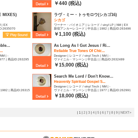
￥440 (税込)
E MIXES)
ラヴ・ミー・トゥモロウ(シカゴ16)
シカゴ
 | EX
ワーナー・パイオニア | レコード / vinyl LP | NM | EX
D:2635070
新宿アンカーレコード | 中古品 | 1982 | 商品ID:263496
9
￥1,100 (税込)
ble...
As Long As I Got Jesus / Ri...
..
Reliable True Tones Of Chic...
NM | -
Designer | レコード / vinyl 7inch | NM | -
 | 商品ID:263295
ヴァイニル・マシーン | 中古品 | | 商品ID:2632489
￥15,000 (税込)
Search Me Lord / Don't Know...
Heavenly Spiritual Gospel S...
Designer | レコード / vinyl 7inch | NM | -
1982 | 商品ID:26315
ヴァイニル・マシーン | 中古品 | 1977 | 商品ID:262991
6
￥18,000 (税込)
|
1
|
2
|
3
|
4
|
5
|
6
|
7
|
8
|
9
|
NEXT>