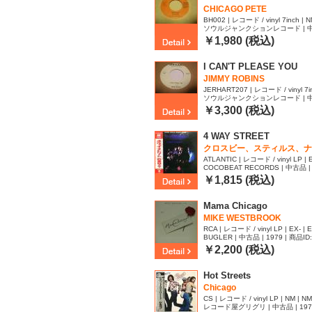
CHICAGO PETE
BH002 | レコード / vinyl 7inch | NM
ソウルジャンクションレコード | 中古品 
454
￥1,980 (税込)
I CAN'T PLEASE YOU
JIMMY ROBINS
JERHART207 | レコード / vinyl 7inc
ソウルジャンクションレコード | 中古品 
447
￥3,300 (税込)
4 WAY STREET
クロスビー、スティルス、ナッ
ATLANTIC | レコード / vinyl LP | E
COCOBEAT RECORDS | 中古品 | 
47
￥1,815 (税込)
Mama Chicago
MIKE WESTBROOK
RCA | レコード / vinyl LP | EX- | 
BUGLER | 中古品 | 1979 | 商品ID
￥2,200 (税込)
Hot Streets
Chicago
CS | レコード / vinyl LP | NM | NM
レコード屋グリグリ | 中古品 | 1978 