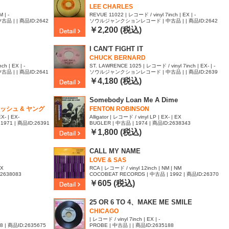
LEE CHARLES
 | -
REVUE 11022 | レコード / vinyl 7inch | EX | -
| | 商品ID:2642
ソウルジャンクションレコード | 中古品 | | 商品ID:2642
324
￥2,200 (税込)
I CAN'T FIGHT IT
CHUCK BERNARD
h | EX | -
ST. LAWRENCE 1025 | レコード / vinyl 7inch | EX- | -
| | 商品ID:2641
ソウルジャンクションレコード | 中古品 | | 商品ID:2639
409
￥4,180 (税込)
Somebody Loan Me A Dime
シュ & ヤング
FENTON ROBINSON
X- | EX-
Alligator | レコード / vinyl LP | EX- | EX
1971 | 商品ID:26391
BUGLER | 中古品 | 1974 | 商品ID:2638343
￥1,800 (税込)
CALL MY NAME
LOVE & SAS
EX
RCA | レコード / vinyl 12inch | NM | NM
:2638083
COCOBEAT RECORDS | 中古品 | 1992 | 商品ID:26370
42
￥605 (税込)
25 OR 6 TO 4、MAKE ME SMILE
CHICAGO
| レコード / vinyl 7inch | EX | -
| 商品ID:2635675
PROBE | 中古品 | | 商品ID:2635188