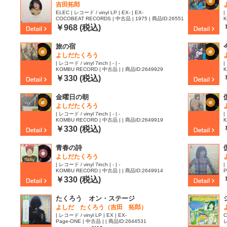
吉田拓郎
ELEC | レコード / vinyl LP | EX- | EX-
|
COCOBEAT RECORDS | 中古品 | 1975 | 商品ID:26551
K
66
￥968 (税込)
旅の宿
よしだたくろう
| レコード / vinyl 7inch | - | -
|
KOMBU RECORD | 中古品 | | 商品ID:2649929
K
￥330 (税込)
金曜日の朝
よしだたくろう
| レコード / vinyl 7inch | - | -
|
KOMBU RECORD | 中古品 | | 商品ID:2649919
K
￥330 (税込)
青春の詩
よしだたくろう
| レコード / vinyl 7inch | - | -
|
KOMBU RECORD | 中古品 | | 商品ID:2649914
P
￥330 (税込)
たくろう オン・ステージ
よしだ たくろう（吉田 拓郎）
| レコード / vinyl LP | EX | EX-
C
Page-ONE | 中古品 | | 商品ID:2644531
レ