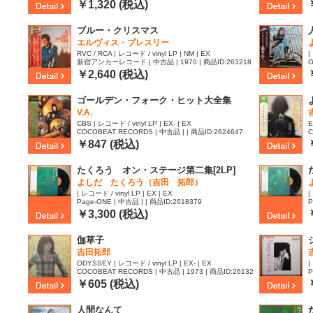
￥1,320 (税込)
ブルー・クリスマス
エルヴィス・プレスリー
RVC / RCA | レコード / vinyl LP | NM | EX
|
新宿アンカーレコード | 中古品 | 1970 | 商品ID:263218
G
7
2
￥2,640 (税込)
ゴールデン・フォーク・ヒット大全集
V.A.
CBS | レコード / vinyl LP | EX- | EX
E
COCOBEAT RECORDS | 中古品 | | 商品ID:2624647
C
8
￥847 (税込)
たくろう オン・ステージ第二集[2LP]
よしだ たくろう（吉田 拓郎）
| レコード / vinyl LP | EX | EX
|
Page-ONE | 中古品 | | 商品ID:2618379
P
￥3,300 (税込)
伽草子
吉田拓郎
ODYSSEY | レコード / vinyl LP | EX- | EX
|
COCOBEAT RECORDS | 中古品 | 1973 | 商品ID:26132
P
20
￥605 (税込)
人間なんて