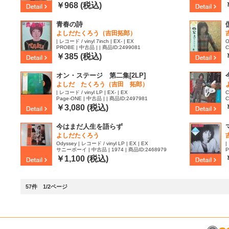
￥968 (税込)
青春の詩
よしだたくろう（吉田拓郎）
| レコード / vinyl 7inch | EX- | EX
O
PROBE | 中古品 | | 商品ID:2499081
C
3
￥385 (税込)
オン・ステージ 第二集[2LP]
よしだ たくろう（吉田 拓郎）
| レコード / vinyl LP | EX- | EX
C
Page-ONE | 中古品 | | 商品ID:2497981
C
￥3,080 (税込)
今はまだ人生を語らず
よしだたくろう
Odyssey | レコード / vinyl LP | EX | EX
|
サニーボーイ | 中古品 | 1974 | 商品ID:2468979
P
￥1,100 (税込)
57件 1/2ページ