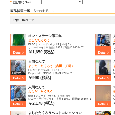
並び替え Sort
57件 1/2ページ
オン・ステージ第二集
よしだたくろう
ELEC | レコード / vinyl LP | NM | EX
E
サニーボーイ | 中古品 | 1972 | 商品ID:2658467
サ
￥1,650 (税込)
人間なんて
よしだ たくろう（吉田 拓郎）
| レコード / vinyl LP | EX | EX-
E
Page-ONE | 中古品 | | 商品ID:2657718
レ
￥990 (税込)
人間なんて
1
よしだ たくろう
Elec | レコード / vinyl LP | NM | NM
O
レコード屋グリグリ | 中古品 | 1971 | 商品ID:2656471
C
￥2,178 (税込)
よしだたくろうベストコレクション