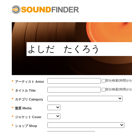
部分検索(時間がかかります)
アーティスト Artist
部分検索(時間がかかります)
タイトル Title
カテゴリ Category
盤質 Media
ジャケット Cover
ショップ Shop