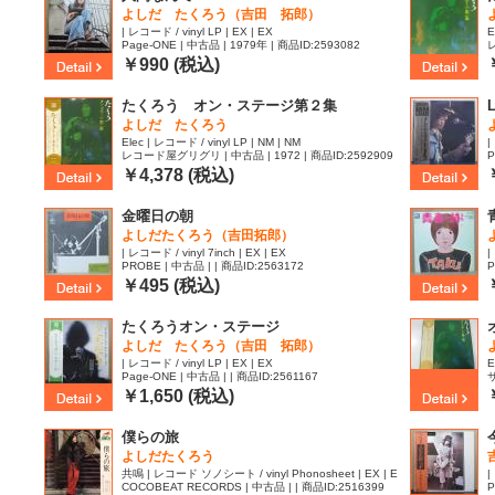
よしだ たくろう（吉田 拓郎）
| レコード / vinyl LP | EX | EX
E
Page-ONE | 中古品 | 1979年 | 商品ID:2593082
レ
￥990 (税込)
たくろう オン・ステージ第２集
L
よしだ たくろう
Elec | レコード / vinyl LP | NM | NM
|
レコード屋グリグリ | 中古品 | 1972 | 商品ID:2592909
P
￥4,378 (税込)
金曜日の朝
よしだたくろう（吉田拓郎）
| レコード / vinyl 7inch | EX | EX
|
PROBE | 中古品 | | 商品ID:2563172
P
￥495 (税込)
たくろうオン・ステージ
よしだ たくろう（吉田 拓郎）
| レコード / vinyl LP | EX | EX
E
Page-ONE | 中古品 | | 商品ID:2561167
サ
￥1,650 (税込)
僕らの旅
よしだたくろう
共鳴 | レコード ソノシート / vinyl Phonosheet | EX | E
|
COCOBEAT RECORDS | 中古品 | | 商品ID:2516399
P
X