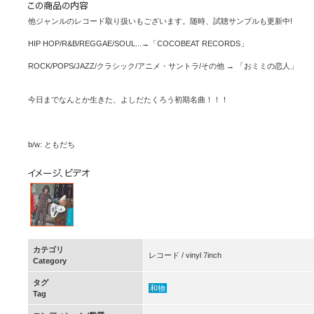
他ジャンルのレコード取り扱いもございます。随時、試聴サンプルも更新中!
HIP HOP/R&B/REGGAE/SOUL...→「COCOBEAT RECORDS」
ROCK/POPS/JAZZ/クラシック/アニメ・サントラ/その他 → 「おミミの恋人」
今日までなんとか生きた、よしだたくろう初期名曲！！！
b/w: ともだち
カテゴリ
レコード / vinyl 7inch
Category
タグ
和物
Tag