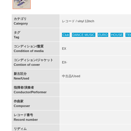
カテゴリ
レコード / vinyl 12inch
Category
タグ
Club
DANCE MUSIC
EURO
HOUSE
TE
Tag
コンディション/盤質
EX
Condition of media
コンディション/ジャケット
EX-
Contion of cover
新古区分
中古品/Used
New/Used
指揮者/演奏者
Conductor/Performer
作曲家
Composer
レコード番号
Record number
リディム