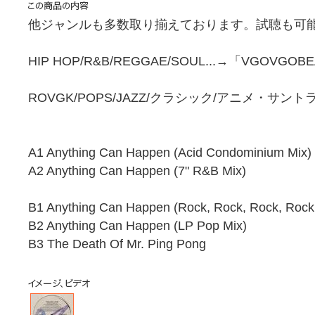
他ジャンルも多数取り揃えております。試聴も可能
HIP HOP/R&B/REGGAE/SOUL...→「VGOVGOB
ROVGK/POPS/JAZZ/クラシック/アニメ・サン
A1 Anything Can Happen (Acid Condominium Mix)
A2 Anything Can Happen (7" R&B Mix)
B1 Anything Can Happen (Rock, Rock, Rock, Rock 
B2 Anything Can Happen (LP Pop Mix)
B3 The Death Of Mr. Ping Pong