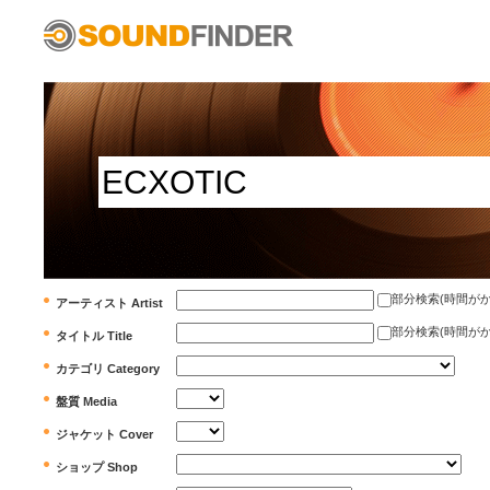
部分検索(時間がかかります)
アーティスト Artist
部分検索(時間がかかります)
タイトル Title
カテゴリ Category
盤質 Media
ジャケット Cover
ショップ Shop