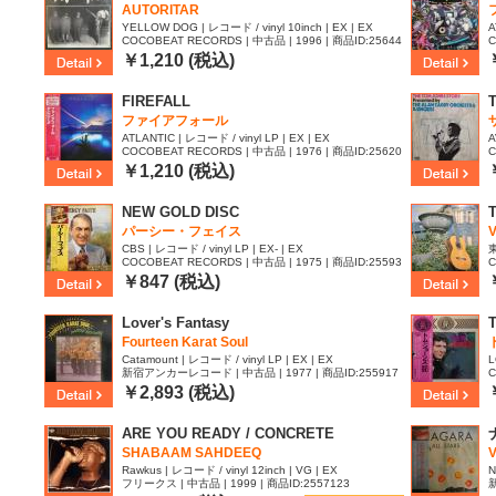
AUTORITAR
YELLOW DOG | レコード / vinyl 10inch | EX | EX
A
COCOBEAT RECORDS | 中古品 | 1996 | 商品ID:25644
C
28
6
￥1,210 (税込)
FIREFALL
ファイアフォール
ATLANTIC | レコード / vinyl LP | EX | EX
A
COCOBEAT RECORDS | 中古品 | 1976 | 商品ID:25620
C
72
4
￥1,210 (税込)
NEW GOLD DISC
パーシー・フェイス
V
CBS | レコード / vinyl LP | EX- | EX
東
COCOBEAT RECORDS | 中古品 | 1975 | 商品ID:25593
C
09
￥847 (税込)
Lover's Fantasy
Fourteen Karat Soul
Catamount | レコード / vinyl LP | EX | EX
L
新宿アンカーレコード | 中古品 | 1977 | 商品ID:255917
C
6
6
￥2,893 (税込)
ARE YOU READY / CONCRETE
SHABAAM SAHDEEQ
Rawkus | レコード / vinyl 12inch | VG | EX
N
フリークス | 中古品 | 1999 | 商品ID:2557123
新