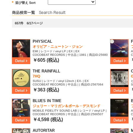
並び替え Sort
657件 6/17ページ
PHYSICAL
オリビア・ニュートン・ジョン
EMI | レコード / vinyl LP | EX | EX
A
COCOBEAT RECORDS | 中古品 | 1981 | 商品ID:25680
C
01
1
￥605 (税込)
THE RAINFALL
C
7HQ
G
SUSU | レコード / vinyl 12inch | EX- | EX
ビ
COCOBEAT RECORDS | 中古品 | | 商品ID:2567064
S
-
￥363 (税込)
BLUES IN TIME
ジェリー・マリガン＆ポール・デスモンド
MOBILE FIDELITY SOUND LAB | レコード / vinyl LP |
A
COCOBEAT RECORDS | 中古品 | | 商品ID:2566507
C
EX- | EX-
8
￥4,598 (税込)
AUTORITAR