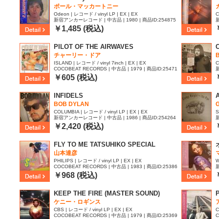
ポール・マッカートニー
Odeon | レコード / vinyl LP | EX | EX
C
新宿アンカーレコード | 中古品 | 1980 | 商品ID:254875
新
1
3
￥1,485 (税込)
PILOT OF THE AIRWAVES
C
チャーリー・ドア
B
ISLAND | レコード / vinyl 7inch | EX | EX
C
COCOBEAT RECORDS | 中古品 | 1979 | 商品ID:25471
新
54
1
￥605 (税込)
INFIDELS
A
BOB DYLAN
G
COLUMBIA | レコード / vinyl LP | EX | EX
S
新宿アンカーレコード | 中古品 | 1986 | 商品ID:254264
新
0
6
￥2,420 (税込)
FLY TO ME TATSUHIKO SPECIAL
山本達彦
PHILIPS | レコード / vinyl LP | EX | EX
W
COCOBEAT RECORDS | 中古品 | 1983 | 商品ID:25386
新
05
0
￥968 (税込)
KEEP THE FIRE (MASTER SOUND)
ケニー・ロギンス
CBS | レコード / vinyl LP | EX | EX
C
COCOBEAT RECORDS | 中古品 | 1979 | 商品ID:25369
C