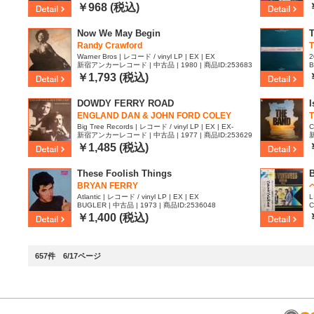
16
1
￥968 (税込)
Now We May Begin
T
Randy Crawford
Warner Bros | レコード / vinyl LP | EX | EX
2
新宿アンカーレコード | 中古品 | 1980 | 商品ID:253683
B
9
￥1,793 (税込)
DOWDY FERRY ROAD
I
ENGLAND DAN & JOHN FORD COLEY
Big Tree Records | レコード / vinyl LP | EX | EX-
C
新宿アンカーレコード | 中古品 | 1977 | 商品ID:253629
新
0
8
￥1,485 (税込)
These Foolish Things
BRYAN FERRY
Atlantic | レコード / vinyl LP | EX | EX
L
BUGLER | 中古品 | 1973 | 商品ID:2536048
C
2
￥1,400 (税込)
657件 6/17ページ