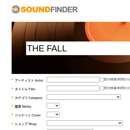
部分検索(時間がかかります)
アーティスト Artist
部分検索(時間がかかります)
タイトル Title
カテゴリ Category
盤質 Media
ジャケット Cover
ショップ Shop