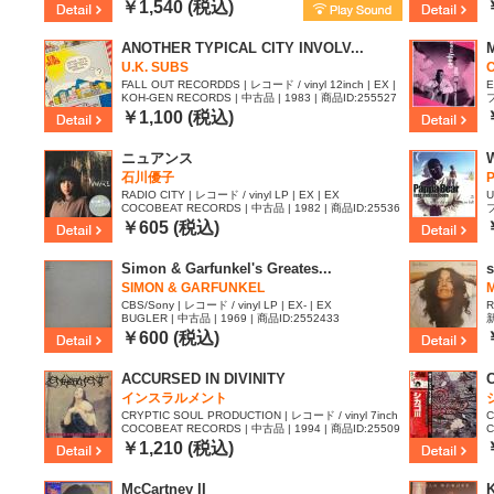
8
￥1,540 (税込)
ANOTHER TYPICAL CITY INVOLV...
U.K. SUBS
FALL OUT RECORDDS | レコード / vinyl 12inch | EX |
E
KOH-GEN RECORDS | 中古品 | 1983 | 商品ID:255527
フ
EX
8
￥1,100 (税込)
ニュアンス
石川優子
RADIO CITY | レコード / vinyl LP | EX | EX
U
COCOBEAT RECORDS | 中古品 | 1982 | 商品ID:25536
フ
01
￥605 (税込)
Simon & Garfunkel's Greates...
SIMON & GARFUNKEL
M
CBS/Sony | レコード / vinyl LP | EX- | EX
R
BUGLER | 中古品 | 1969 | 商品ID:2552433
新
￥600 (税込)
ACCURSED IN DIVINITY
C
インスラルメント
CRYPTIC SOUL PRODUCTION | レコード / vinyl 7inch
C
COCOBEAT RECORDS | 中古品 | 1994 | 商品ID:25509
C
| EX | EX
82
7
￥1,210 (税込)
McCartney II