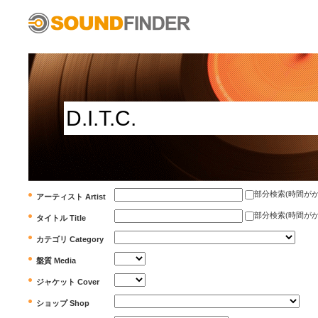
部分検索(時間がかかります)
アーティスト Artist
部分検索(時間がかかります)
タイトル Title
カテゴリ Category
盤質 Media
ジャケット Cover
ショップ Shop