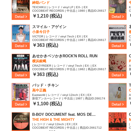
紳助バンド
TEICHIKU | レコード / vinyl LP | EX- | EX
K
COCOBEAT RECORDS | 中古品 | 1980 | 商品ID:26617
C
86
￥1,210 (税込)
スマイル・アゲイン
小泉今日子
VICTOR | レコード / vinyl 7inch | EX | EX
C
COCOBEAT RECORDS | 中古品 | 1987 | 商品ID:26617
C
81
7
￥363 (税込)
あせかきベソかきROCK'N ROLL RUN
横浜銀蝿
CRAZYRIDER | レコード / vinyl 7inch | EX- | EX
A
COCOBEAT RECORDS | 中古品 | 1982 | 商品ID:26617
新
73
1
￥363 (税込)
バッド・チキン
T
高中正義
Eastworld | レコード / vinyl 12inch | EX | EX
A
新宿アンカーレコード | 中古品 | 1987 | 商品ID:266174
B
8
￥1,100 (税込)
B-BOY DOCUMENT feat. MOS DE...
THE HIGH & THE MIGHTY
M
| レコード / vinyl 12inch | EX | EX
|
COCOBEAT RECORDS | 中古品 | | 商品ID:2661712
C