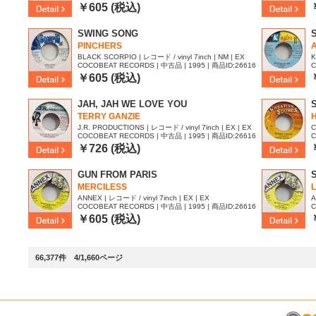
18
1
￥605 (税込)
SWING SONG
PINCHERS
BLACK SCORPIO | レコード / vinyl 7inch | NM | EX
K
COCOBEAT RECORDS | 中古品 | 1995 | 商品ID:26616
C
15
1
￥605 (税込)
JAH, JAH WE LOVE YOU
TERRY GANZIE
J.R. PRODUCTIONS | レコード / vinyl 7inch | EX | EX
C
COCOBEAT RECORDS | 中古品 | 1995 | 商品ID:26616
C
10
0
￥726 (税込)
GUN FROM PARIS
MERCILESS
L
ANNEX | レコード / vinyl 7inch | EX | EX
A
COCOBEAT RECORDS | 中古品 | 1995 | 商品ID:26616
C
07
0
￥605 (税込)
66,377件 4/1,660ページ