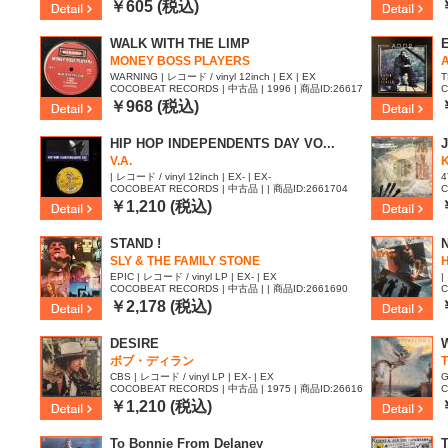
￥605 (税込)
WALK WITH THE LIMP
MONEY BOSS PLAYERS
A
WARNING | レコード / vinyl 12inch | EX | EX
T
COCOBEAT RECORDS | 中古品 | 1996 | 商品ID:26617
C
07
0
￥968 (税込)
HIP HOP INDEPENDENTS DAY VO...
J
V.A.
| レコード / vinyl 12inch | EX- | EX-
4
COCOBEAT RECORDS | 中古品 | | 商品ID:2661704
C
9
￥1,210 (税込)
STAND !
SLY & THE FAMILY STONE
H
EPIC | レコード / vinyl LP | EX- | EX
|
COCOBEAT RECORDS | 中古品 | | 商品ID:2661690
C
￥2,178 (税込)
DESIRE
ボブ・ディラン
CBS | レコード / vinyl LP | EX- | EX
G
COCOBEAT RECORDS | 中古品 | 1975 | 商品ID:26616
C
75
7
￥1,210 (税込)
To Bonnie From Delaney
T