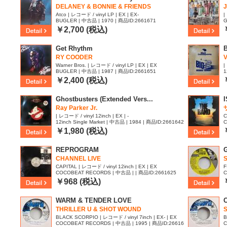
DELANEY & BONNIE & FRIENDS
J
Atco | レコード / vinyl LP | EX | EX-
|
BUGLER | 中古品 | 1970 | 商品ID:2661671
G
6
￥2,700 (税込)
Get Rhythm
B
RY COODER
V
Warner Bros. | レコード / vinyl LP | EX | EX
|
BUGLER | 中古品 | 1987 | 商品ID:2661651
1
￥2,400 (税込)
Ghostbusters (Extended Vers...
Ray Parker Jr.
| レコード / vinyl 12inch | EX | -
C
12inch Single Market | 中古品 | 1984 | 商品ID:2661642
C
2
￥1,980 (税込)
REPROGRAM
CHANNEL LIVE
CAPITAL | レコード / vinyl 12inch | EX | EX
F
COCOBEAT RECORDS | 中古品 | | 商品ID:2661625
C
2
￥968 (税込)
WARM & TENDER LOVE
THRILLER U & SHOT WOUND
BLACK SCORPIO | レコード / vinyl 7inch | EX- | EX
B
COCOBEAT RECORDS | 中古品 | 1995 | 商品ID:26616
C