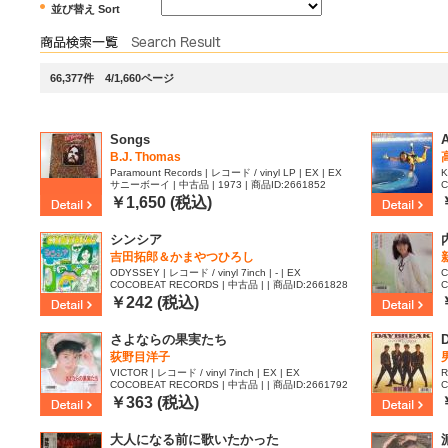
並び替え Sort
66,377件 4/1,660ページ
Songs
B.J. Thomas
Paramount Records | レコード / vinyl LP | EX | EX
K
サニーボーイ | 中古品 | 1973 | 商品ID:2661852
C
4
￥1,650 (税込)
シンシア
吉田拓郎＆かまやつひろし
ODYSSEY | レコード / vinyl 7inch | - | EX
C
COCOBEAT RECORDS | 中古品 | | 商品ID:2661828
C
9
￥242 (税込)
さよならの果実たち
荻野目洋子
VICTOR | レコード / vinyl 7inch | EX | EX
R
COCOBEAT RECORDS | 中古品 | | 商品ID:2661792
C
9
￥363 (税込)
大人になる前に歌いたかった