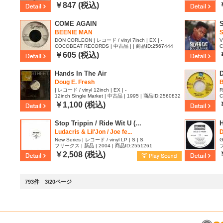
86
￥847 (税込)
COME AGAIN
BEENIE MAN
S
DON CORLEON | レコード / vinyl 7inch | EX | -
V
COCOBEAT RECORDS | 中古品 | | 商品ID:2567444
C
3
￥605 (税込)
Hands In The Air
Doug E. Fresh
| レコード / vinyl 12inch | EX | -
R
12inch Single Market | 中古品 | 1995 | 商品ID:2560832
C
￥1,100 (税込)
Stop Trippin / Ride Wit U (...
Ludacris & Lil'Jon / Joe fe...
New Series | レコード / vinyl LP | S | S
G
フリークス | 新品 | 2004 | 商品ID:2551261
フ
| 
￥2,508 (税込)
793件 3/20ページ