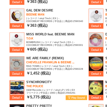
87
￥363 (税込)
GAL DEM DESIRE
BEENIE MAN
B
| レコード / vinyl 7inch | EX | -
B
COCOBEAT RECORDS | 中古品 | | 商品ID:2590340
C
0
￥363 (税込)
MISS WORLD feat. BEENIE MAN
T.O.K
BOMBRUSH | レコード / vinyl 7inch | EX- | -
|
COCOBEAT RECORDS | 中古品 | | 商品ID:2590301
C
￥605 (税込)
WE ARE FAMILY (REMIX)
CHEVELLE FRANKLIN & BEENIE ...
RAG TOWN | レコード / vinyl 7inch | EX | -
M
COCOBEAT RECORDS | 中古品 | | 商品ID:2590228
C
E
1
￥1,452 (税込)
SYNCHRONICITY
THE POLICE
A&M Records | レコード / vinyl LP | VG | EX
P
フリークス | 中古品 | 1983 | 商品ID:2584261
C
6
￥5,775 (税込)
PRETTY PRETTY
I