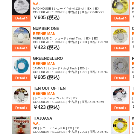
V.A.
MAD HOUSE | レコード / vinyl 12inch | EX- | EX
F
COCOBEAT RECORDS | 中古品 | | 商品ID:2582291
C
4
￥605 (税込)
NUMBER ONE
BEENIE MAN
PURE MUSIC | レコード / vinyl 7inch | EX- | EX
|
COCOBEAT RECORDS | 中古品 | 2003 | 商品ID:25781
C
22
￥423 (税込)
GREENDELERO
BEENIE MAN
JAMMYS | レコード / vinyl 7inch | EX- | -
T
COCOBEAT RECORDS | 中古品 | 1991 | 商品ID:25762
C
70
￥605 (税込)
TEN OUT OF TEN
BEENIE MAN
| レコード / vinyl 7inch | EX | EX
|
COCOBEAT RECORDS | 中古品 | | 商品ID:2575869
C
￥423 (税込)
TIAJUANA
V.A.
VP | レコード / vinyl LP | EX | EX
|
COCOBEAT RECORDS | 中古品 | 2004 | 商品ID:25752
C