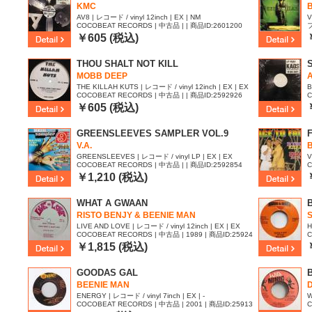
KMC
B
AV8 | レコード / vinyl 12inch | EX | NM
V
COCOBEAT RECORDS | 中古品 | | 商品ID:2601200
フ
￥605 (税込)
THOU SHALT NOT KILL
MOBB DEEP
THE KILLAH KUTS | レコード / vinyl 12inch | EX | EX
B
COCOBEAT RECORDS | 中古品 | | 商品ID:2592926
C
2
￥605 (税込)
GREENSLEEVES SAMPLER VOL.9
V.A.
GREENSLEEVES | レコード / vinyl LP | EX | EX
V
COCOBEAT RECORDS | 中古品 | | 商品ID:2592854
C
￥1,210 (税込)
WHAT A GWAAN
RISTO BENJY & BEENIE MAN
S
LIVE AND LOVE | レコード / vinyl 12inch | EX | EX
H
COCOBEAT RECORDS | 中古品 | 1989 | 商品ID:25924
C
34
2
￥1,815 (税込)
GOODAS GAL
BEENIE MAN
ENERGY | レコード / vinyl 7inch | EX | -
W
COCOBEAT RECORDS | 中古品 | 2001 | 商品ID:25913
C