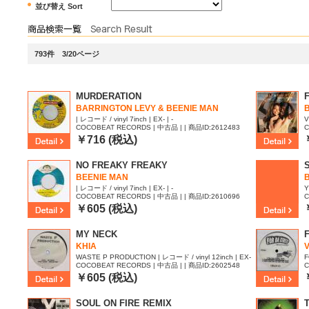
並び替え Sort
793件 3/20ページ
MURDERATION
BARRINGTON LEVY & BEENIE MAN
| レコード / vinyl 7inch | EX- | -
V
COCOBEAT RECORDS | 中古品 | | 商品ID:2612483
C
￥716 (税込)
NO FREAKY FREAKY
BEENIE MAN
| レコード / vinyl 7inch | EX- | -
Y
COCOBEAT RECORDS | 中古品 | | 商品ID:2610696
C
￥605 (税込)
MY NECK
KHIA
V
WASTE P PRODUCTION | レコード / vinyl 12inch | EX-
F
COCOBEAT RECORDS | 中古品 | | 商品ID:2602548
C
| EX
￥605 (税込)
SOUL ON FIRE REMIX