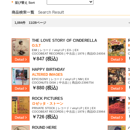
並び替え Sort
1,084件 11/28ページ
THE LOVE STORY OF CINDERELLA
O.S.T
EMI | レコード / vinyl LP | EX- | EX
R
COCOBEAT RECORDS | 中古品 | 1976 | 商品ID:24004
C
23
5
￥847 (税込)
HAPPY BIRTHDAY
ALTERED IMAGES
EPIC/SONY | レコード / vinyl LP | NM | EX
O
COCONUTS DISK | 中古品 | | 商品ID:2396754
C
￥880 (税込)
ROCK PICTURES
Y
ロゼッタ・ストーン
PRIVATE STOCK | レコード / vinyl LP | EX | EX
C
COCOBEAT RECORDS | 中古品 | 1978 | 商品ID:23964
フ
93
￥726 (税込)
ROUND HERE