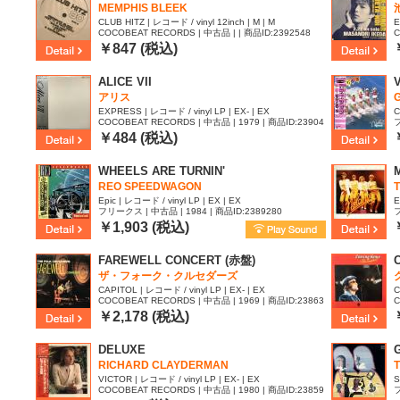
MEMPHIS BLEEK
CLUB HITZ | レコード / vinyl 12inch | M | M
E
COCOBEAT RECORDS | 中古品 | | 商品ID:2392548
C
￥847 (税込)
ALICE VII
アリス
EXPRESS | レコード / vinyl LP | EX- | EX
C
COCOBEAT RECORDS | 中古品 | 1979 | 商品ID:23904
フ
16
￥484 (税込)
WHEELS ARE TURNIN'
REO SPEEDWAGON
Epic | レコード / vinyl LP | EX | EX
E
フリークス | 中古品 | 1984 | 商品ID:2389280
フ
￥1,903 (税込)
FAREWELL CONCERT (赤盤)
ザ・フォーク・クルセダーズ
CAPITOL | レコード / vinyl LP | EX- | EX
C
COCOBEAT RECORDS | 中古品 | 1969 | 商品ID:23863
C
45
9
￥2,178 (税込)
DELUXE
RICHARD CLAYDERMAN
VICTOR | レコード / vinyl LP | EX- | EX
S
COCOBEAT RECORDS | 中古品 | 1980 | 商品ID:23859
フ