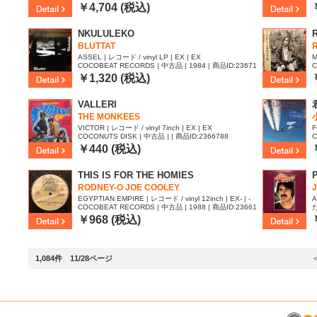
ID:2369082
￥4,704 (税込)
NKULULEKO
BLUTTAT
ASSEL | レコード / vinyl LP | EX | EX
M
COCOBEAT RECORDS | 中古品 | 1984 | 商品ID:23671
C
12
1
￥1,320 (税込)
VALLERI
THE MONKEES
VICTOR | レコード / vinyl 7inch | EX | EX
F
COCONUTS DISK | 中古品 | | 商品ID:2366788
C
9
￥440 (税込)
THIS IS FOR THE HOMIES
P
RODNEY-O JOE COOLEY
EGYPTIAN EMPIRE | レコード / vinyl 12inch | EX- | -
A
COCOBEAT RECORDS | 中古品 | 1988 | 商品ID:23661
87
I
￥968 (税込)
1,084件 11/28ページ