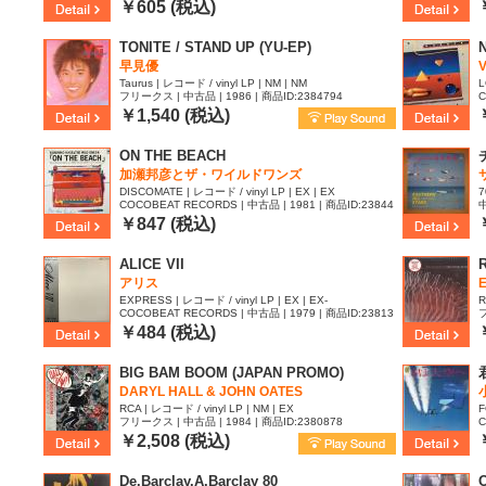
19
￥605 (税込)
TONITE / STAND UP (YU-EP)
N
早見優
V
Taurus | レコード / vinyl LP | NM | NM
L
フリークス | 中古品 | 1986 | 商品ID:2384794
C
0
￥1,540 (税込)
ON THE BEACH
加瀬邦彦とザ・ワイルドワンズ
DISCOMATE | レコード / vinyl LP | EX | EX
COCOBEAT RECORDS | 中古品 | 1981 | 商品ID:23844
中
理
35
8
￥847 (税込)
ALICE VII
アリス
EXPRESS | レコード / vinyl LP | EX | EX-
R
COCOBEAT RECORDS | 中古品 | 1979 | 商品ID:23813
フ
67
￥484 (税込)
BIG BAM BOOM (JAPAN PROMO)
DARYL HALL & JOHN OATES
RCA | レコード / vinyl LP | NM | EX
F
フリークス | 中古品 | 1984 | 商品ID:2380878
C
3
￥2,508 (税込)
De.Barclay.A.Barclay 80