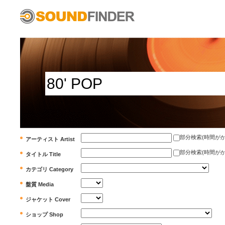
部分検索(時間がかかります)
アーティスト Artist
部分検索(時間がかかります)
タイトル Title
カテゴリ Category
盤質 Media
ジャケット Cover
ショップ Shop