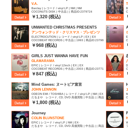
V.A.
Barclay | レコード / vinyl LP | NM | NM
B
COCONUTS DISK | 中古品 | | 商品ID:2379724
C
￥1,320 (税込)
UNWANTED CHRISTMAS PRESENTS
アンウォンテッド・クリスマス・プレゼンツ
ELECTROCUTION | レコード / vinyl LP | EX | EX
E
COCOBEAT RECORDS | 中古品 | 1993 | 商品ID:23796
C
17
7
￥968 (税込)
GIRLS JUST WANNA HAVE FUN
GLAMARAMA
EPIC | レコード / vinyl 12inch | EX | EX
D
COCOBEAT RECORDS | 中古品 | 2003 | 商品ID:23771
C
83
0
￥847 (税込)
Mind Games: ヌートピア宣言
JOHN LENNON
ODEON EMI / TOSHIBA | レコード / vinyl LP | NM | EX
M
だるまや レコード, CD, DVD 高価買取 | 中古品 | | 商品
C
ID:2375910
￥1,800 (税込)
Journey
P
COLIN BLUNSTONE
EPIC | レコード / vinyl LP | NM | EX-
W
だるまや レコード, CD, DVD 高価買取 | 中古品 | | 商品
フ