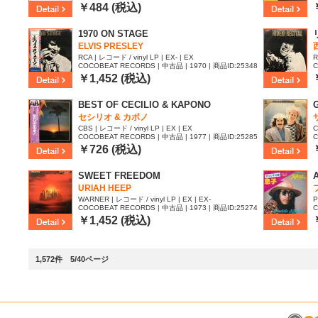
42
4
￥484 (税込)
1970 ON STAGE
ELVIS PRESLEY
RCA | レコード / vinyl LP | EX- | EX
R
COCOBEAT RECORDS | 中古品 | 1970 | 商品ID:25348
C
42
5
￥1,452 (税込)
BEST OF CECILIO & KAPONO
セシリオ & カポノ
CBS | レコード / vinyl LP | EX | EX
C
COCOBEAT RECORDS | 中古品 | 1977 | 商品ID:25285
C
74
￥726 (税込)
SWEET FREEDOM
URIAH HEEP
WARNER | レコード / vinyl LP | EX | EX-
P
COCOBEAT RECORDS | 中古品 | 1973 | 商品ID:25274
C
93
8
￥1,452 (税込)
1,572件 5/40ページ