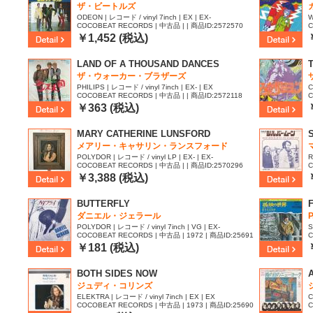
ザ・ビートルズ
ODEON | レコード / vinyl 7inch | EX | EX-
W
COCOBEAT RECORDS | 中古品 | | 商品ID:2572570
C
|
￥1,452 (税込)
LAND OF A THOUSAND DANCES
ザ・ウォーカー・ブラザーズ
PHILIPS | レコード / vinyl 7inch | EX- | EX
C
COCOBEAT RECORDS | 中古品 | | 商品ID:2572118
C
￥363 (税込)
MARY CATHERINE LUNSFORD
メアリー・キャサリン・ランスフォード
POLYDOR | レコード / vinyl LP | EX- | EX-
R
COCOBEAT RECORDS | 中古品 | | 商品ID:2570296
C
￥3,388 (税込)
BUTTERFLY
ダニエル・ジェラール
POLYDOR | レコード / vinyl 7inch | VG | EX-
S
COCOBEAT RECORDS | 中古品 | 1972 | 商品ID:25691
C
79
￥181 (税込)
BOTH SIDES NOW
ジュディ・コリンズ
ELEKTRA | レコード / vinyl 7inch | EX | EX
C
COCOBEAT RECORDS | 中古品 | 1973 | 商品ID:25690
C