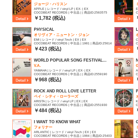
ジョージ・ハリスン
APPLE | レコード / vinyl LP | EX- | EX
E
COCOBEAT RECORDS | 中古品 | | 商品ID:2563575
C
9
￥1,782 (税込)
PHYSICAL
オリヴィア・ニュートン・ジョン
EMI | レコード / vinyl 7inch | EX | EX
C
COCOBEAT RECORDS | 中古品 | 1981 | 商品ID:25614
C
88
￥423 (税込)
WORLD POPULAR SONG FESTIVAL...
V.A.
YAMAHA | レコード / vinyl LP | EX- | EX
A
COCOBEAT RECORDS | 中古品 | | 商品ID:2559190
C
0
￥968 (税込)
ROCK AND ROLL LOVE LETTER
ベイ・シティ・ローラーズ
ARISTA | レコード / vinyl LP | EX | EX
K
COCOBEAT RECORDS | 中古品 | | 商品ID:2551930
C
4
￥484 (税込)
I WANT TO KNOW WHAT
フォリナー
ARLANTIC | レコード / vinyl 7inch | EX | EX
E
COCOBEAT RECORDS | 中古品 | 1984 | 商品ID:25403
C