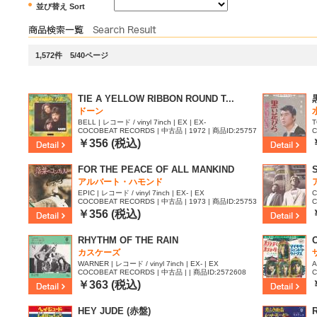
並び替え Sort
1,572件 5/40ページ
TIE A YELLOW RIBBON ROUND T...
ドーン
BELL | レコード / vinyl 7inch | EX | EX-
T
COCOBEAT RECORDS | 中古品 | 1972 | 商品ID:25757
C
86
￥356 (税込)
FOR THE PEACE OF ALL MANKIND
アルバート・ハモンド
EPIC | レコード / vinyl 7inch | EX- | EX
C
COCOBEAT RECORDS | 中古品 | 1973 | 商品ID:25753
C
72
7
￥356 (税込)
RHYTHM OF THE RAIN
カスケーズ
WARNER | レコード / vinyl 7inch | EX- | EX
A
COCOBEAT RECORDS | 中古品 | | 商品ID:2572608
C
￥363 (税込)
HEY JUDE (赤盤)