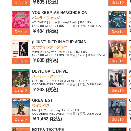
37
￥605 (税込)
YOU KEEP ME HANGINGB ON
バニラ・ファッジ
ATLANTIC | レコード / vinyl 7inch | EX- | EX-
C
COCOBEAT RECORDS | 中古品 | | 商品ID:2569022
C
￥484 (税込)
(I JUST) DIED IN YOUR ARMS
カッティング・クルー
VIRGIN | レコード / vinyl 7inch | EX | EX
A
COCOBEAT RECORDS | 中古品 | 1986 | 商品ID:25678
C
37
7
￥605 (税込)
DEVIL GATE DRIVE
スージー・クアトロ
ODEON | レコード / vinyl 7inch | EX | EX
E
COCOBEAT RECORDS | 中古品 | | 商品ID:2567190
C
7
￥363 (税込)
GREATEST
ウイングス
MPL | レコード / vinyl LP | EX | EX
A
COCOBEAT RECORDS | 中古品 | | 商品ID:2566918
C
8
￥1,452 (税込)
EXTRA TEXTURE