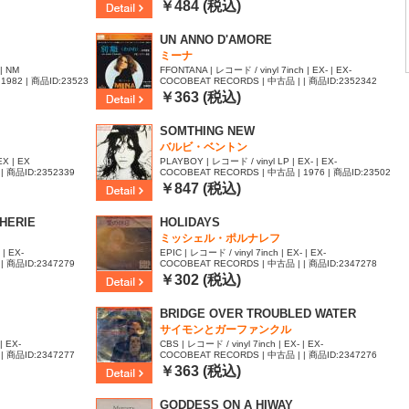
45
￥484 (税込)
UN ANNO D'AMORE
ミーナ
 | NM
FFONTANA | レコード / vinyl 7inch | EX- | EX-
1982 | 商品ID:23523
COCOBEAT RECORDS | 中古品 | | 商品ID:2352342
￥363 (税込)
SOMTHING NEW
バルビ・ベントン
EX | EX
PLAYBOY | レコード / vinyl LP | EX- | EX-
| 商品ID:2352339
COCOBEAT RECORDS | 中古品 | 1976 | 商品ID:23502
75
￥847 (税込)
HERIE
HOLIDAYS
ミッシェル・ポルナレフ
 | EX-
EPIC | レコード / vinyl 7inch | EX- | EX-
| 商品ID:2347279
COCOBEAT RECORDS | 中古品 | | 商品ID:2347278
￥302 (税込)
BRIDGE OVER TROUBLED WATER
サイモンとガーファンクル
| EX-
CBS | レコード / vinyl 7inch | EX- | EX-
| 商品ID:2347277
COCOBEAT RECORDS | 中古品 | | 商品ID:2347276
￥363 (税込)
GODDESS ON A HIWAY