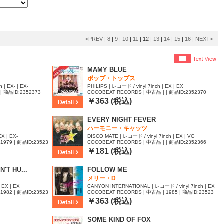
<PREV
|
8
|
9
|
10
|
11
|
12
|
13
|
14
|
15
|
16
|
NEXT>
MAMY BLUE
ポップ・トップス
 | EX- | EX-
PHILIPS | レコード / vinyl 7inch | EX | EX
| 商品ID:2352373
COCOBEAT RECORDS | 中古品 | | 商品ID:2352370
￥363 (税込)
EVERY NIGHT FEVER
ハーモニー・キャッツ
EX | EX-
DISCO MATE | レコード / vinyl 7inch | EX | VG
1979 | 商品ID:23523
COCOBEAT RECORDS | 中古品 | | 商品ID:2352366
￥181 (税込)
'T HU...
FOLLOW ME
メリー・D
 EX | EX
CANYON INTERNATIONAL | レコード / vinyl 7inch | EX
1982 | 商品ID:23523
COCOBEAT RECORDS | 中古品 | 1985 | 商品ID:23523
| EX
64
￥363 (税込)
SOME KIND OF FOX