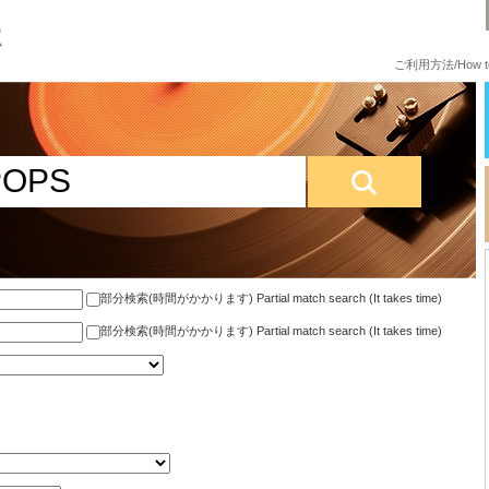
ご利用方法/How to
部分検索(時間がかかります) Partial match search (It takes time)
部分検索(時間がかかります) Partial match search (It takes time)