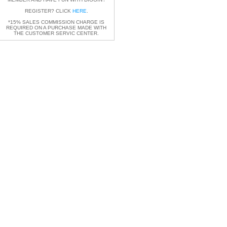
REGISTER? CLICK
HERE
.
*15% SALES COMMISSION CHARGE IS
REQUIRED ON A PURCHASE MADE WITH
THE CUSTOMER SERVIC CENTER.