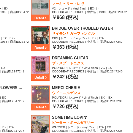
マーキュリー・レヴ
X | EX
V2 | レコード / vinyl 7inch | EX- | -
1988 | 商品ID:23472
COCOBEAT RECORDS | 中古品 | 1998 | 商品ID:23472
46
￥968 (税込)
BRIDGE OVER TROBLED WATER
サイモンとガーファンクル
| EX | EX-
CBS | レコード / vinyl 7inch | EX | EX-
1985 | 商品ID:23472
COCOBEAT RECORDS | 中古品 | | 商品ID:2347242
￥363 (税込)
DREAMING GUITAR
ザ・スプートニクス
| EX
POLYDOR | レコード / vinyl 7inch | VG | EX-
| 商品ID:2347241
COCOBEAT RECORDS | 中古品 | | 商品ID:2347240
￥242 (税込)
LOWERS ...
MERCI CHERIE
ウド・ユルゲンス
| EX-
POLYDOR | レコード / vinyl 7inch | EX- | EX
| 商品ID:2347239
COCOBEAT RECORDS | 中古品 | | 商品ID:2347238
￥726 (税込)
SOMETIME LOVIN'
ピーター・ポール&マリー
| EX | EX-
WARNER | レコード / vinyl 7inch | EX- | EX
| 商品ID:2347237
COCOBEAT RECORDS | 中古品 | | 商品ID:2347236