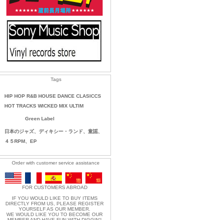
Tags
HIP HOP R&B HOUSE DANCE CLASICCS
HOT TRACKS WICKED MIX ULTIM
Green Label
日本のジャズ、ディキシー・ランド、童謡、
４５RPM、EP
Order with customer service assistance
FOR CUSTOMERS ABROAD
IF YOU WOULD LIKE TO BUY ITEMS
DIRECTLY FROM US, PLEASE REGISTER
YOURSELF AS OUR MEMBER.
WE WOULD LIKE YOU TO BECOME OUR
MEMBER AND HAVE FUN WITH DIGGIN'!