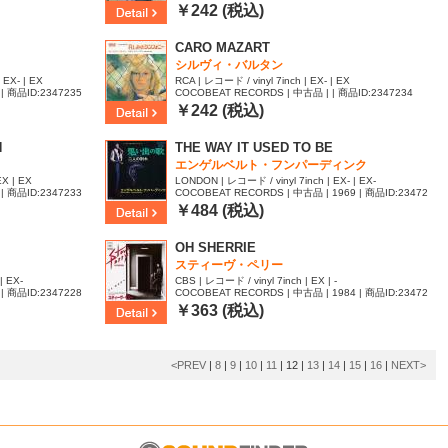
￥242 (税込)
CARO MAZART
シルヴィ・バルタン
 EX- | EX
RCA | レコード / vinyl 7inch | EX- | EX
| 商品ID:2347235
COCOBEAT RECORDS | 中古品 | | 商品ID:2347234
￥242 (税込)
N
THE WAY IT USED TO BE
エンゲルベルト・フンパーディンク
EX | EX
LONDON | レコード / vinyl 7inch | EX- | EX-
| 商品ID:2347233
COCOBEAT RECORDS | 中古品 | 1969 | 商品ID:23472
29
￥484 (税込)
OH SHERRIE
スティーヴ・ペリー
| EX-
CBS | レコード / vinyl 7inch | EX | -
| 商品ID:2347228
COCOBEAT RECORDS | 中古品 | 1984 | 商品ID:23472
27
￥363 (税込)
<PREV
|
8
|
9
|
10
|
11
|
12
|
13
|
14
|
15
|
16
|
NEXT>