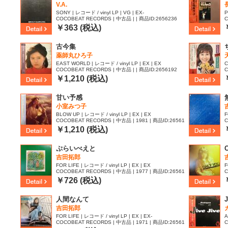
V.A.
SONY | レコード / vinyl LP | VG | EX-
P
COCOBEAT RECORDS | 中古品 | | 商品ID:2656236
C
0
￥363 (税込)
古今集
薬師丸ひろ子
EAST WORLD | レコード / vinyl LP | EX | EX
C
COCOBEAT RECORDS | 中古品 | | 商品ID:2656192
C
8
￥1,210 (税込)
甘い予感
小室みつ子
BLOW UP | レコード / vinyl LP | EX | EX
F
COCOBEAT RECORDS | 中古品 | 1981 | 商品ID:26561
C
69
1
￥1,210 (税込)
ぷらいべえと
吉田拓郎
FOR LIFE | レコード / vinyl LP | EX | EX
F
COCOBEAT RECORDS | 中古品 | 1977 | 商品ID:26561
C
10
0
￥726 (税込)
人間なんて
J
吉田拓郎
FOR LIFE | レコード / vinyl LP | EX | EX-
A
COCOBEAT RECORDS | 中古品 | 1971 | 商品ID:26561
C