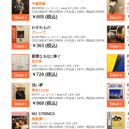
中森明菜
REPRISE | レコード / vinyl LP | EX- | EX-
E
COCOBEAT RECORDS | 中古品 | 1984 | 商品ID:26555
C
92
2
￥605 (税込)
わすれもの
グレープ
ELEKTRA | レコード / vinyl LP | VG | EX-
C
COCOBEAT RECORDS | 中古品 | 1974 | 商品ID:26554
C
88
5
￥363 (税込)
親愛なるQに捧ぐ
加川良
URC | レコード / vinyl LP | EX- | EX-
W
COCOBEAT RECORDS | 中古品 | 1972 | 商品ID:26554
C
46
4
￥726 (税込)
浅い夢
来生たかお
KITTY | レコード / vinyl LP | EX | EX
N
COCOBEAT RECORDS | 中古品 | 1976 | 商品ID:26554
C
26
2
￥968 (税込)
NO STRINGS
稲垣潤一
FUN | レコード / vinyl LP | EX | EX
C
COCOBEAT RECORDS | 中古品 | 1985 | 商品ID:26554
C