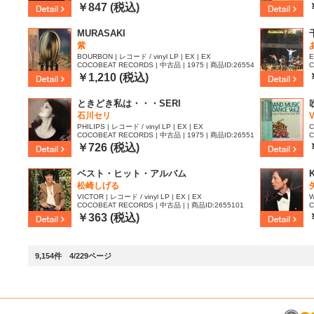
19
1
￥847 (税込)
MURASAKI
紫
BOURBON | レコード / vinyl LP | EX | EX
E
COCOBEAT RECORDS | 中古品 | 1975 | 商品ID:26554
C
14
7
￥1,210 (税込)
ときどき私は・・・SERI
石川セリ
V
PHILIPS | レコード / vinyl LP | EX | EX
C
COCOBEAT RECORDS | 中古品 | 1975 | 商品ID:26551
C
59
5
￥726 (税込)
ベスト・ヒット・アルバム
松崎しげる
VICTOR | レコード / vinyl LP | EX | EX
W
COCOBEAT RECORDS | 中古品 | | 商品ID:2655101
C
8
￥363 (税込)
9,154件 4/229ページ