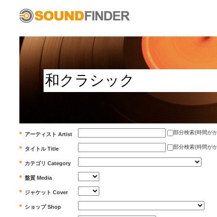
部分検索(時間がかかります)
アーティスト Artist
部分検索(時間がかかります)
タイトル Title
カテゴリ Category
盤質 Media
ジャケット Cover
ショップ Shop