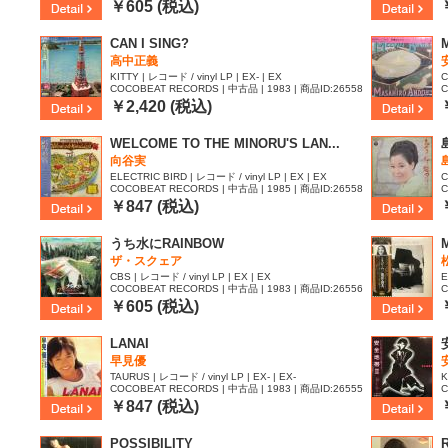
06
2
￥605 (税込)
CAN I SING?
高中正義
KITTY | レコード / vinyl LP | EX- | EX
C
COCOBEAT RECORDS | 中古品 | 1983 | 商品ID:26558
C
76
3
￥2,420 (税込)
WELCOME TO THE MINORU'S LAN...
向谷実
ELECTRIC BIRD | レコード / vinyl LP | EX | EX
C
COCOBEAT RECORDS | 中古品 | 1985 | 商品ID:26558
C
30
0
￥847 (税込)
うち水にRAINBOW
ザ・スクェア
CBS | レコード / vinyl LP | EX | EX
E
COCOBEAT RECORDS | 中古品 | 1983 | 商品ID:26556
C
47
￥605 (税込)
LANAI
早見優
TAURUS | レコード / vinyl LP | EX- | EX-
K
COCOBEAT RECORDS | 中古品 | 1983 | 商品ID:26555
C
99
9
￥847 (税込)
POSSIBILITY