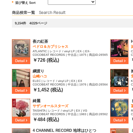
並び替え Sort
9,154件 4/229ページ
夜の紅茶
ペドロ＆カプリシャス
ATLANTIC | レコード / vinyl LP | EX- | EX-
C
COCOBEAT RECORDS | 中古品 | 1975 | 商品ID:26565
C
18
0
￥726 (税込)
綱渡り
山崎ハコ
ELEC | レコード / vinyl LP | EX | EX
K
COCOBEAT RECORDS | 中古品 | 1976 | 商品ID:26564
C
06
7
￥1,452 (税込)
綺麗
サザンオールスターズ
TAISHITA | レコード / vinyl LP | EX | VG
R
COCOBEAT RECORDS | 中古品 | 1983 | 商品ID:26562
C
40
3
￥484 (税込)
4 CHANNEL RECORD 地球はひとつ