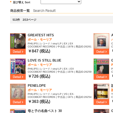
並び替え Sort
513件 2/13ページ
GREATEST HITS
ポール・モーリア
PHILIPS | レコード / vinyl LP | EX | EX
C
COCOBEAT RECORDS | 中古品 | 1978 | 商品ID:26261
C
36
￥847 (税込)
LOVE IS STILL BLUE
ポール・モーリア
PHILIPS | レコード / vinyl LP | EX- | EX
P
COCOBEAT RECORDS | 中古品 | 1976 | 商品ID:26259
C
74
4
￥726 (税込)
PENELOPE
ポール・モーリア
PHILIPS | レコード / vinyl LP | VG | EX-
T
COCOBEAT RECORDS | 中古品 | 1971 | 商品ID:26254
C
50
5
￥363 (税込)
母と子の名曲ベスト 30