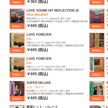
9
￥363 (税込)
LOVE SOUND HIT REFLECTION 18
PAUL MAURIAT
PHILIPS | レコード / vinyl LP | EX- | EX-
A
COCOBEAT RECORDS | 中古品 | 1977 | 商品ID:26148
C
52
￥605 (税込)
LOVE FOREVER
V.A.
CBS | レコード / vinyl LP | EX | EX-
P
COCOBEAT RECORDS | 中古品 | | 商品ID:2613130
C
5
￥605 (税込)
LOVE FOREVER
V.A.
CBS | レコード / vinyl LP | EX | EX-
V
COCOBEAT RECORDS | 中古品 | | 商品ID:2610717
C
2
￥605 (税込)
SUPER DELUXE
ニニ・ロッソ
GLOBE | レコード / vinyl LP | EX- | EX
P
COCOBEAT RECORDS | 中古品 | | 商品ID:2606091
C
4
￥605 (税込)
歌謡ヒット・パレード