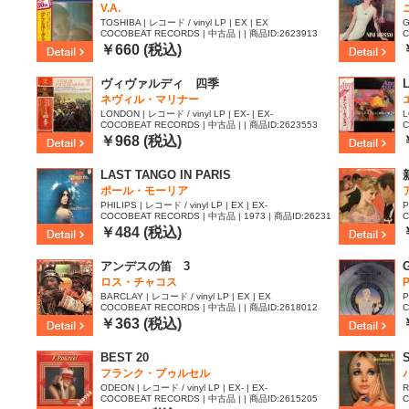
V.A.
TOSHIBA | レコード / vinyl LP | EX | EX
G
COCOBEAT RECORDS | 中古品 | | 商品ID:2623913
C
7
￥660 (税込)
ヴィヴァルディ 四季
ネヴィル・マリナー
LONDON | レコード / vinyl LP | EX- | EX-
L
COCOBEAT RECORDS | 中古品 | | 商品ID:2623553
C
4
￥968 (税込)
LAST TANGO IN PARIS
ポール・モーリア
PHILIPS | レコード / vinyl LP | EX | EX-
P
COCOBEAT RECORDS | 中古品 | 1973 | 商品ID:26231
C
36
￥484 (税込)
アンデスの笛 3
ロス・チャコス
BARCLAY | レコード / vinyl LP | EX | EX
P
COCOBEAT RECORDS | 中古品 | | 商品ID:2618012
C
2
￥363 (税込)
BEST 20
フランク・プゥルセル
ODEON | レコード / vinyl LP | EX- | EX-
R
COCOBEAT RECORDS | 中古品 | | 商品ID:2615205
C