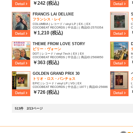
63
6
￥242 (税込)
FRANCIS LAI DELUXE
フランシス・レイ
COLUMBIA | レコード / vinyl LP | EX- | EX
C
COCOBEAT RECORDS | 中古品 | | 商品ID:2570354
C
￥1,210 (税込)
THEME FROM LOVE STORY
ビリー・ヴォーン
DOT | レコード / vinyl 7inch | EX | EX
M
COCOBEAT RECORDS | 中古品 | | 商品ID:2569850
C
8
￥363 (税込)
GOLDEN GRAND PRIX 30
トリオ・ロス・パンチョス
EPIC | レコード / vinyl LP | VG | EX
L
COCOBEAT RECORDS | 中古品 | 1977 | 商品ID:25686
C
82
￥726 (税込)
513件 2/13ページ