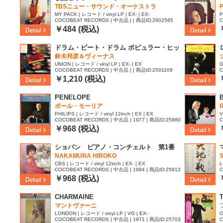
TBSニュー・サウンド・オーケストラ
MY PACK | レコード / vinyl LP | EX- | EX-
P
COCOBEAT RECORDS | 中古品 | | 商品ID:2602585
C
3
￥484 (税込)
ドラム・ビート・ドラム ポピュラー・ヒッ
ト・ベスト28
鈴木邦彦＆ヴィーナス
UNION | レコード / vinyl LP | EX- | EX
G
COCOBEAT RECORDS | 中古品 | | 商品ID:2591109
C
￥1,210 (税込)
PENELOPE
ポール・モーリア
PHILIPS | レコード / vinyl 12inch | EX | EX
V
COCOBEAT RECORDS | 中古品 | 1977 | 商品ID:25880
C
91
7
￥968 (税込)
ショパン ピアノ・コンチェルト 第1番
NAKAMURA HIROKO
S
CBS | レコード / vinyl 12inch | EX- | EX
L
COCOBEAT RECORDS | 中古品 | 1984 | 商品ID:25812
C
23
9
￥968 (税込)
CHARMAINE
マントヴァーニ
LONDON | レコード / vinyl LP | VG | EX-
O
COCOBEAT RECORDS | 中古品 | 1971 | 商品ID:25703
C