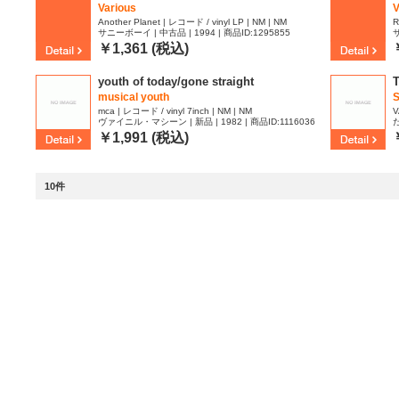
Various
V
Another Planet | レコード / vinyl LP | NM | NM
R
サニーボーイ | 中古品 | 1994 | 商品ID:1295855
サ
￥1,361 (税込)
youth of today/gone straight
T
musical youth
mca | レコード / vinyl 7inch | NM | NM
V
ヴァイニル・マシーン | 新品 | 1982 | 商品ID:1116036
だ
D
￥1,991 (税込)
10件