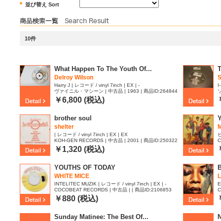
並び替え Sort
10件
What Happen To The Youth Of...
Delroy Wilson ‎
Harry J | レコード / vinyl 7inch | EX | -
I
ヴァイニル・マシーン | 中古品 | 1963 | 商品ID:264844
0
8
￥6,800 (税込)
brother soul
shelter
| レコード / vinyl 7inch | EX | EX
ビ
KOH-GEN RECORDS | 中古品 | 2001 | 商品ID:250322
C
9
￥1,320 (税込)
YOUTHS OF TODAY
WHITE MICE
INTELITEC MUZIK | レコード / vinyl 7inch | EX | -
E
COCOBEAT RECORDS | 中古品 | | 商品ID:2106853
C
￥880 (税込)
Sunday Matinee: The Best Of...
N