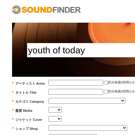
部分検索(時間がかかります)
アーティスト Artist
部分検索(時間がかかります)
タイトル Title
カテゴリ Category
盤質 Media
ジャケット Cover
ショップ Shop