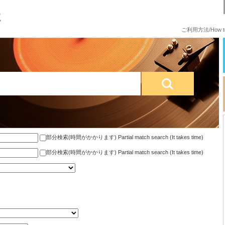
ご利用方法/How to
部分検索(時間がかかります) Partial match search (It takes time)
部分検索(時間がかかります) Partial match search (It takes time)