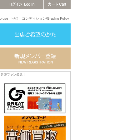
FAQ
 use
コンディション/Grading Policy
音楽ファン必見！