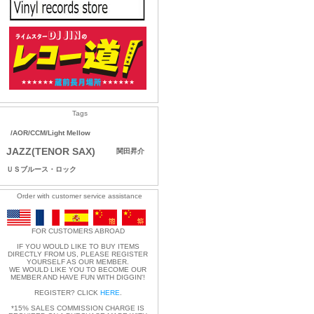
Tags
/AOR/CCM/Light Mellow
JAZZ(TENOR SAX)
関田昇介
ＵＳブルース・ロック
Order with customer service assistance
FOR CUSTOMERS ABROAD
IF YOU WOULD LIKE TO BUY ITEMS
DIRECTLY FROM US, PLEASE REGISTER
YOURSELF AS OUR MEMBER.
WE WOULD LIKE YOU TO BECOME OUR
MEMBER AND HAVE FUN WITH DIGGIN'!
REGISTER? CLICK
HERE
.
*15% SALES COMMISSION CHARGE IS