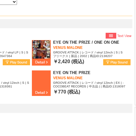
EYE ON THE PRIZE / ONE ON ONE
VENUS MALONE
ド / vinyl LP | S | S
GROOVE ATTACK | レコード / vinyl 12inch | S | S
2647364
フリークス | 新品 | 2002 | 商品ID:2138207
￥2,420 (税込)
EYE ON THE PRIZE
VENUS MALONE
vinyl 12inch | S | S
GROOVE ATTACK | レコード / vinyl 12inch | EX | -
1319361
COCOBEAT RECORDS | 中古品 | | 商品ID:1318097
￥770 (税込)