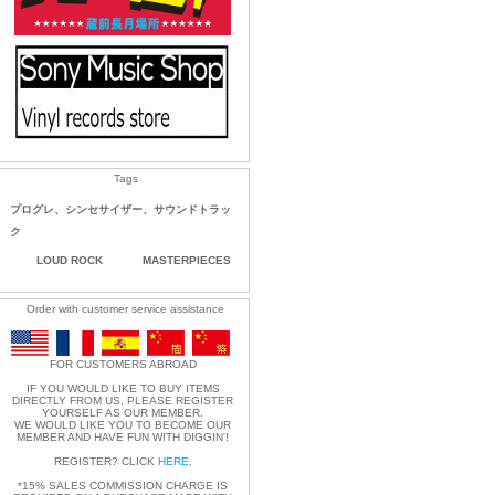
Tags
プログレ、シンセサイザー、サウンドトラッ
ク
LOUD ROCK
MASTERPIECES
Order with customer service assistance
FOR CUSTOMERS ABROAD
IF YOU WOULD LIKE TO BUY ITEMS
DIRECTLY FROM US, PLEASE REGISTER
YOURSELF AS OUR MEMBER.
WE WOULD LIKE YOU TO BECOME OUR
MEMBER AND HAVE FUN WITH DIGGIN'!
REGISTER? CLICK
HERE
.
*15% SALES COMMISSION CHARGE IS