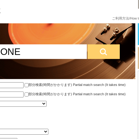
ご利用方法/How to
部分検索(時間がかかります) Partial match search (It takes time)
部分検索(時間がかかります) Partial match search (It takes time)