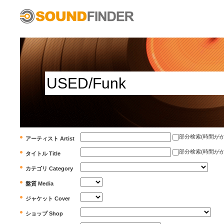
部分検索(時間がかかります)
アーティスト Artist
部分検索(時間がかかります)
タイトル Title
カテゴリ Category
盤質 Media
ジャケット Cover
ショップ Shop