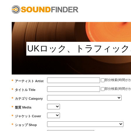
部分検索(時間がかかります)
アーティスト Artist
部分検索(時間がかかります)
タイトル Title
カテゴリ Category
盤質 Media
ジャケット Cover
ショップ Shop