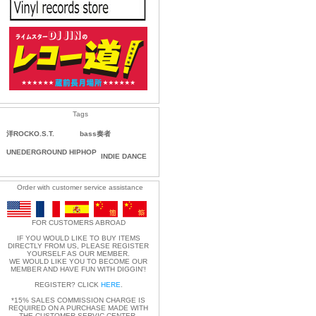
Tags
洋ROCKO.S.T.
bass奏者
UNEDERGROUND HIPHOP
INDIE DANCE
Order with customer service assistance
FOR CUSTOMERS ABROAD
IF YOU WOULD LIKE TO BUY ITEMS
DIRECTLY FROM US, PLEASE REGISTER
YOURSELF AS OUR MEMBER.
WE WOULD LIKE YOU TO BECOME OUR
MEMBER AND HAVE FUN WITH DIGGIN'!
REGISTER? CLICK
HERE
.
*15% SALES COMMISSION CHARGE IS
REQUIRED ON A PURCHASE MADE WITH
THE CUSTOMER SERVIC CENTER.