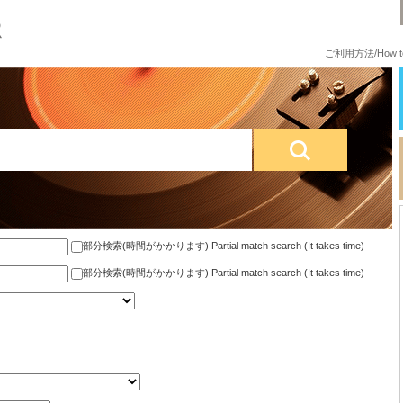
ご利用方法/How to
部分検索(時間がかかります) Partial match search (It takes time)
部分検索(時間がかかります) Partial match search (It takes time)