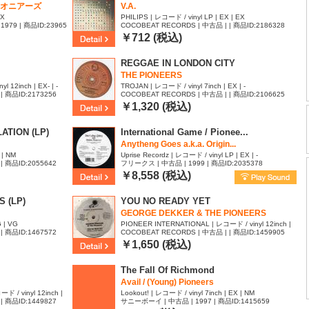
オニアーズ
V.A.
EX
PHILIPS | レコード / vinyl LP | EX | EX
1979 | 商品ID:23965
COCOBEAT RECORDS | 中古品 | | 商品ID:2186328
￥712 (税込)
REGGAE IN LONDON CITY
THE PIONEERS
 12inch | EX- | -
TROJAN | レコード / vinyl 7inch | EX | -
| 商品ID:2173256
COCOBEAT RECORDS | 中古品 | | 商品ID:2106625
￥1,320 (税込)
ATION (LP)
International Game / Pionee...
Anytheng Goes a.k.a. Origin...
 | NM
Uprise Recordz | レコード / vinyl LP | EX | -
| 商品ID:2055642
フリークス | 中古品 | 1999 | 商品ID:2035378
￥8,558 (税込)
 (LP)
YOU NO READY YET
GEORGE DEKKER & THE PIONEERS
 | VG
PIONEER INTERNATIONAL | レコード / vinyl 12inch |
| 商品ID:1467572
COCOBEAT RECORDS | 中古品 | | 商品ID:1459905
EX | -
￥1,650 (税込)
The Fall Of Richmond
Avail / (Young) Pioneers
 / vinyl 12inch |
Lookout! | レコード / vinyl 7inch | EX | NM
| 商品ID:1449827
サニーボーイ | 中古品 | 1997 | 商品ID:1415659