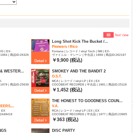
Long Shot Kick The Bucket /...
Pioneers / Rico
VG | EX-
Fontana | レコード / vinyl 7inch | NM | EX-
1964 | 商品ID:26326
ヴァイニル・マシーン | 中古品 | 1969 | 商品ID:262197
3
￥9,900 (税込)
& WESTER...
SMOKEY AND THE BANDIT 2
O.S.T.
X-
MCA | レコード / vinyl LP | EX | EX
1979 | 商品ID:25639
COCOBEAT RECORDS | 中古品 | 1981 | 商品ID:25118
64
￥1,452 (税込)
THE HONEST TO GOODNESS COUN...
ERS,...
V.A.
| EX
RCA | レコード / vinyl LP | EX | EX
:2448416
COCOBEAT RECORDS | 中古品 | 1977 | 商品ID:23965
47
￥363 (税込)
NGS
DISC PARTY