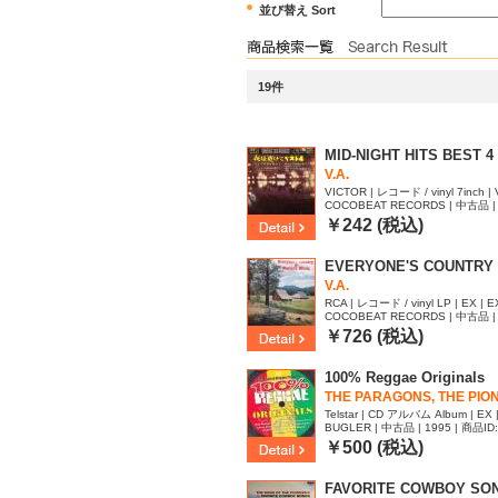
並び替え Sort
19件
MID-NIGHT HITS BEST 4
V.A.
VICTOR | レコード / vinyl 7inch | 
COCOBEAT RECORDS | 中古品 | 
79
￥242 (税込)
EVERYONE'S COUNTRY 
V.A.
RCA | レコード / vinyl LP | EX | E
COCOBEAT RECORDS | 中古品 | 
53
￥726 (税込)
100% Reggae Originals
THE PARAGONS, THE PIONE
Telstar | CD アルバム Album | EX 
BUGLER | 中古品 | 1995 | 商品ID
￥500 (税込)
FAVORITE COWBOY SO