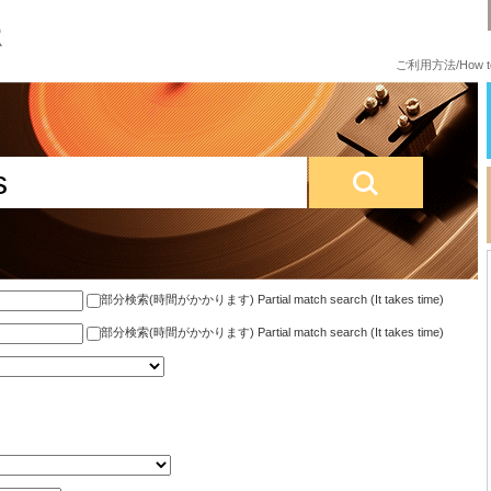
ご利用方法/How to
部分検索(時間がかかります) Partial match search (It takes time)
部分検索(時間がかかります) Partial match search (It takes time)