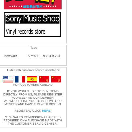
Tags
NewJazz
ワールド、タンゴタンゴ
Order with customer service assistance
FOR CUSTOMERS ABROAD
IF YOU WOULD LIKE TO BUY ITEMS
DIRECTLY FROM US, PLEASE REGISTER
YOURSELF AS OUR MEMBER.
WE WOULD LIKE YOU TO BECOME OUR
MEMBER AND HAVE FUN WITH DIGGIN'!
REGISTER? CLICK
HERE
.
*15% SALES COMMISSION CHARGE IS
REQUIRED ON A PURCHASE MADE WITH
THE CUSTOMER SERVIC CENTER.