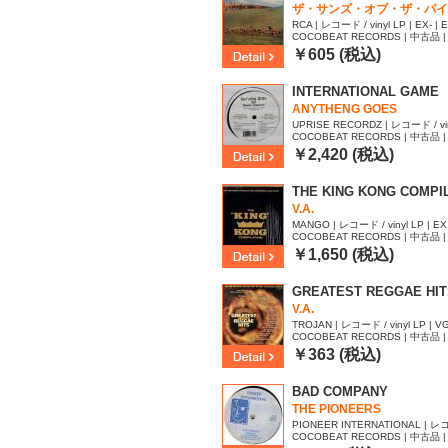
ザ・サンズ・オブ・ザ・パイ
RCA | レコード / vinyl LP | EX- | 
COCOBEAT RECORDS | 中古品 | 
27
￥605 (税込)
INTERNATIONAL GAME
ANYTHENG GOES
UPRISE RECORDZ | レコード / vinyl
COCOBEAT RECORDS | 中古品 | 
￥2,420 (税込)
THE KING KONG COMPIL
V.A.
MANGO | レコード / vinyl LP | EX
COCOBEAT RECORDS | 中古品 | 
￥1,650 (税込)
GREATEST REGGAE HITS
V.A.
TROJAN | レコード / vinyl LP | VG
COCOBEAT RECORDS | 中古品 | 
￥363 (税込)
BAD COMPANY
THE PIONEERS
PIONEER INTERNATIONAL | レコード
COCOBEAT RECORDS | 中古品 | 
VG | -