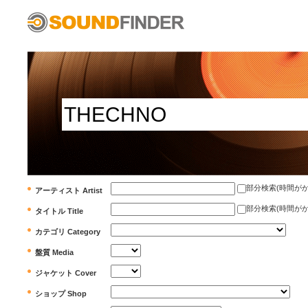
部分検索(時間がかかります)
アーティスト Artist
部分検索(時間がかかります)
タイトル Title
カテゴリ Category
盤質 Media
ジャケット Cover
ショップ Shop