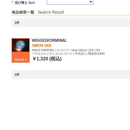
並び替え Sort
1件
WIGGED/CRIMINAL
SIMON SED
HOOJ CHOONS, | レコード / vinyl 12inch | EX | EX
ソウルジャンクションレコード | 中古品 | | 商品ID:2460
524
￥1,320 (税込)
1件