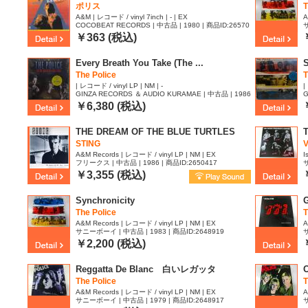
ポリス
T
A&M | レコード / vinyl 7inch | - | EX
A
COCOBEAT RECORDS | 中古品 | 1980 | 商品ID:26570
サ
63
￥363 (税込)
Every Breath You Take (The ...
S
The Police
T
| レコード / vinyl LP | NM | -
|
GINZA RECORDS ＆ AUDIO KURAMAE | 中古品 | 1986
G
| 商品ID:2652921
5
￥6,380 (税込)
THE DREAM OF THE BLUE TURTLES
T
STING
V
A&M Records | レコード / vinyl LP | NM | EX
I
フリークス | 中古品 | 1986 | 商品ID:2650417
サ
￥3,355 (税込)
Synchronicity
G
The Police
T
A&M Records | レコード / vinyl LP | NM | EX
A
サニーボーイ | 中古品 | 1983 | 商品ID:2648919
サ
￥2,200 (税込)
Reggatta De Blanc 白いレガッタ
The Police
T
A&M Records | レコード / vinyl LP | NM | EX
A
サニーボーイ | 中古品 | 1979 | 商品ID:2648917
サ