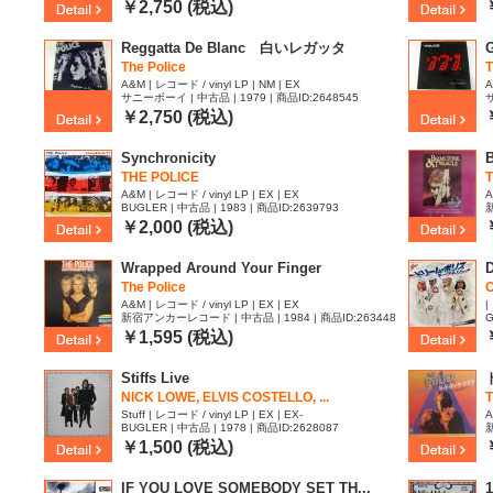
￥2,750 (税込)
Reggatta De Blanc 白いレガッタ
G
The Police
T
A&M | レコード / vinyl LP | NM | EX
A
サニーボーイ | 中古品 | 1979 | 商品ID:2648545
サ
￥2,750 (税込)
Synchronicity
THE POLICE
T
A&M | レコード / vinyl LP | EX | EX
A
BUGLER | 中古品 | 1983 | 商品ID:2639793
新
0
￥2,000 (税込)
Wrapped Around Your Finger
D
The Police
C
A&M | レコード / vinyl LP | EX | EX
|
新宿アンカーレコード | 中古品 | 1984 | 商品ID:263448
G
3
|
￥1,595 (税込)
Stiffs Live
NICK LOWE, ELVIS COSTELLO, ...
Stuff | レコード / vinyl LP | EX | EX-
A
BUGLER | 中古品 | 1978 | 商品ID:2628087
新
9
￥1,500 (税込)
IF YOU LOVE SOMEBODY SET TH...
1