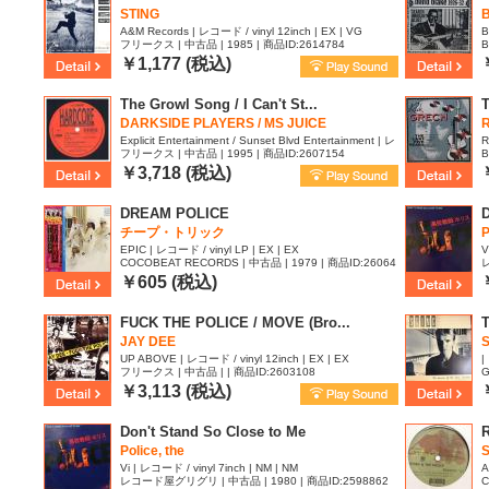
STING
A&M Records | レコード / vinyl 12inch | EX | VG
B
フリークス | 中古品 | 1985 | 商品ID:2614784
B
￥1,177 (税込)
The Growl Song / I Can't St...
T
DARKSIDE PLAYERS / MS JUICE
Explicit Entertainment / Sunset Blvd Entertainment | レ
R
フリークス | 中古品 | 1995 | 商品ID:2607154
B
コード / vinyl LP | EX | -
￥3,718 (税込)
DREAM POLICE
D
チープ・トリック
P
EPIC | レコード / vinyl LP | EX | EX
V
COCOBEAT RECORDS | 中古品 | 1979 | 商品ID:26064
レ
17
￥605 (税込)
FUCK THE POLICE / MOVE (Bro...
T
JAY DEE
S
UP ABOVE | レコード / vinyl 12inch | EX | EX
|
フリークス | 中古品 | | 商品ID:2603108
G
|
￥3,113 (税込)
Don't Stand So Close to Me
Police, the
S
Vi | レコード / vinyl 7inch | NM | NM
A
レコード屋グリグリ | 中古品 | 1980 | 商品ID:2598862
C