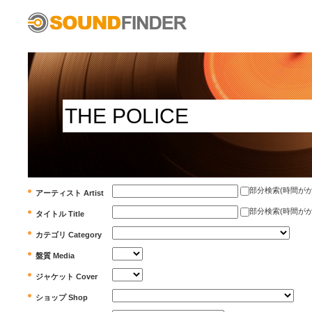
部分検索(時間がかかります)
アーティスト Artist
部分検索(時間がかかります)
タイトル Title
カテゴリ Category
盤質 Media
ジャケット Cover
ショップ Shop