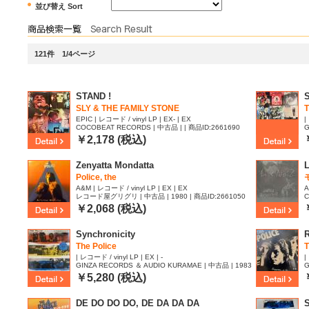
並び替え Sort
121件 1/4ページ
STAND !
S
SLY & THE FAMILY STONE
T
EPIC | レコード / vinyl LP | EX- | EX
|
COCOBEAT RECORDS | 中古品 | | 商品ID:2661690
G
|
￥2,178 (税込)
Zenyatta Mondatta
Police, the
A&M | レコード / vinyl LP | EX | EX
A
レコード屋グリグリ | 中古品 | 1980 | 商品ID:2661050
C
8
￥2,068 (税込)
Synchronicity
R
The Police
T
| レコード / vinyl LP | EX | -
|
GINZA RECORDS ＆ AUDIO KURAMAE | 中古品 | 1983
G
| 商品ID:2660272
|
￥5,280 (税込)
DE DO DO DO, DE DA DA DA
S