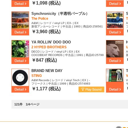
1
￥1,098 (税込)
Synchronicity（半透明パープル）
The Police
A&M | レコード / vinyl LP | EX- | EX
A
新宿アンカーレコード | 中古品 | 1983 | 商品ID:258561
フ
2
￥3,960 (税込)
YA ROLLIN' DOO DOO
2 HYPED BROTHERS
DECO | レコード / vinyl LP | EX | EX
A
COCOBEAT RECORDS | 中古品 | 1991 | 商品ID:25799
新
60
3
￥847 (税込)
BRAND NEW DAY
T
STING
V
A&M Records | レコード / vinyl 7inch | EX | -
V
フリークス | 中古品 | 1999 | 商品ID:2574983
サ
￥1,177 (税込)
121件 1/4ページ