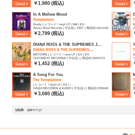
5
￥1,980 (税込)
In A Mellow Mood
Temptations
Gordy | レコード / vinyl LP | NM | EX-
M
Seven Beat Records | 中古品 | 1967 | 商品ID:2611106
C
4
￥2,799 (税込)
DIANA ROSS & THE SUPREMES J...
Y
DIANA ROSS & THE SUPREMES, ...
T
MOTOWN | レコード / vinyl LP | EX | EX
G
COCOBEAT RECORDS | 中古品 | | 商品ID:2609723
ヴ
￥1,452 (税込)
A Song For You
The Temptations
| レコード / vinyl LP | EX | -
G
GINZA RECORDS & AUDIO | 中古品 | | 商品ID:259846
新
0
4
￥3,080 (税込)
155件 1/4ページ