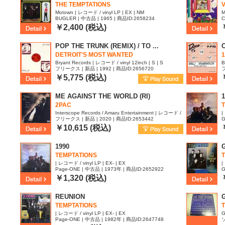
THE TEMPTATIONS
V
Motown | レコード / vinyl LP | EX | NM
M
BUGLER | 中古品 | 1965 | 商品ID:2658234
C
9
￥2,400 (税込)
POP THE TRUNK (REMIX) / TO ...
DETROIT'S MOST WANTED
1
Bryant Records | レコード / vinyl 12inch | S | S
B
フリークス | 新品 | 1992 | 商品ID:2656720
フ
￥5,775 (税込)
ME AGAINST THE WORLD (RI)
1
2PAC
T
Interscope Records / Amaru Entertainment | レコード /
|
フリークス | 新品 | 2020 | 商品ID:2653442
G
vinyl LP | S | S
|
￥10,615 (税込)
1990
G
TEMPTATIONS
T
| レコード / vinyl LP | EX- | EX
|
Page-ONE | 中古品 | 1973年 | 商品ID:2652922
G
|
￥1,320 (税込)
REUNION
TEMPTATIONS
| レコード / vinyl LP | EX- | EX
G
Page-ONE | 中古品 | 1982年 | 商品ID:2647748