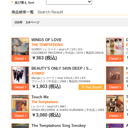
並び替え Sort
155件 1/4ページ
WINGS OF LOVE
THE TEMPTATIONS
GORDY | レコード / vinyl LP | VG | EX-
T
COCOBEAT RECORDS | 中古品 | 1976 | 商品ID:26616
C
73
5
￥363 (税込)
BEAUTY'S ONLY SKIN DEEP / S...
H
ASWAD
T
Mango | レコード / vinyl 12inch | EX | EX
G
フリークス | 中古品 | 1989 | 商品ID:2658988
新
7
￥1,903 (税込)
Touch Me
T
The Temptations
T
| レコード / vinyl LP | NM | -
|
GINZA RECORDS ＆ AUDIO KURAMAE | 中古品 | 1985
G
| 商品ID:2658720
|
￥3,080 (税込)
The Temptations Sing Smokey