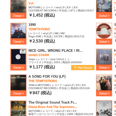
V.A.
MOTOWN | レコード / vinyl LP | EX- | EX-
|
COCOBEAT RECORDS | 中古品 | 1971 | 商品ID:26317
P
54
￥1,452 (税込)
1990
S
TEMPTATIONS
T
| レコード / vinyl LP | NM | NM
M
Page-ONE | 中古品 | 1973年 | 商品ID:2631722
レ
￥2,530 (税込)
NICE GIRL, WRONG PLACE / RI...
GANG STARR
Virgin | レコード / vinyl 12inch | - | -
|
フリークス | 中古品 | 2003 | 商品ID:2626004
P
￥1,177 (税込)
A SONG FOR YOU (LP)
THE TEMPTATIONS
TAMLA MOTOWN | レコード / vinyl LP | EX | EX-
M
COCOBEAT RECORDS | 中古品 | | 商品ID:2621130
C
7
￥847 (税込)
The Original Sound Track Fr...
W
Diana Ross And The Supremes...
T
MOTOWN | レコード / vinyl LP | EX | EX
G
新宿アンカーレコード | 中古品 | 1968 | 商品ID:261218
S