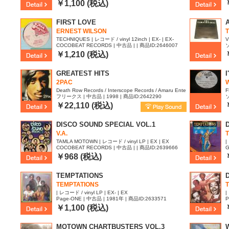
0
￥1,100 (税込)
FIRST LOVE
ERNEST WILSON
TECHNIQUES | レコード / vinyl 12inch | EX- | EX-
V
COCOBEAT RECORDS | 中古品 | | 商品ID:2646007
9
￥1,210 (税込)
GREATEST HITS
2PAC
W
Death Row Records / Interscope Records / Amaru Ente
F
フリークス | 中古品 | 1998 | 商品ID:2642290
rtainment | レコード / vinyl LP | EX | EX
8
￥22,110 (税込)
DISCO SOUND SPECIAL VOL.1
D
V.A.
T
TAMLA MOTOWN | レコード / vinyl LP | EX | EX
|
COCOBEAT RECORDS | 中古品 | | 商品ID:2639666
G
3
￥968 (税込)
TEMPTATIONS
TEMPTATIONS
| レコード / vinyl LP | EX- | EX
|
Page-ONE | 中古品 | 1981年 | 商品ID:2633571
P
￥1,100 (税込)
MOTOWN CHARTBUSTERS VOL.3