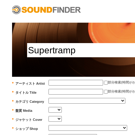
部分検索(時間がかかります)
アーティスト Artist
部分検索(時間がかかります)
タイトル Title
カテゴリ Category
盤質 Media
ジャケット Cover
ショップ Shop