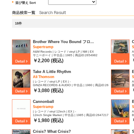
並び替え Sort
18件
Brother Where You Bound フロ...
C
Supertramp
S
A&M Records | レコード / vinyl LP | NM | EX
A
サニーボーイ | 中古品 | 1985 | 商品ID:2654982
サ
￥2,200 (税込)
Take A Little Rhythm
Ali Thomson
| レコード / vinyl LP | EX | -
A
GINZA RECORDS & AUDIO | 中古品 | 1980 | 商品ID:26
新
48652
8
￥3,080 (税込)
Cannonball
B
Supertramp
| レコード / vinyl 12inch | EX | -
A
12inch Single Market | 中古品 | 1985 | 商品ID:2647217
B
￥1,980 (税込)
Crisis? What Crisis?
S