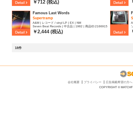
3
￥712 (税込)
Famous Last Words
Supertramp
A&M | レコード / vinyl LP | EX | NM
A
Seven Beat Records | 中古品 | 1982 | 商品ID:2166915
4
￥2,444 (税込)
18件
会社概要
プライバシー
広告掲載希望の方へ
COPYRIGHT © MATCHFI