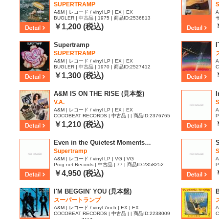
SUPERTRAMP
S
A&M | レコード / vinyl LP | EX | EX
A
BUGLER | 中古品 | 1975 | 商品ID:2536813
サ
￥1,200 (税込)
Supertramp
SUPERTRAMP
A&M | レコード / vinyl LP | EX | EX
A
BUGLER | 中古品 | 1970 | 商品ID:2527412
C
5
￥1,300 (税込)
A&M IS ON THE RISE (見本盤)
I
V.A.
S
A&M | レコード / vinyl LP | EX | EX
A
COCOBEAT RECORDS | 中古品 | | 商品ID:2376765
P
￥1,210 (税込)
Even in the Quietest Moments…
Supertramp
S
A&M | レコード / vinyl LP | VG | VG
A
Prog-net Records | 中古品 | 77 | 商品ID:2358252
P
￥4,950 (税込)
I'M BEGGIN' YOU (見本盤)
スーパートランプ
A&M | レコード / vinyl 7inch | EX | EX-
A
COCOBEAT RECORDS | 中古品 | | 商品ID:2238009
C