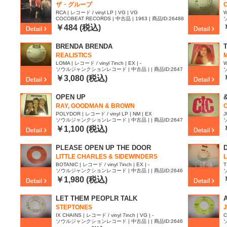
ザ・グループ
RCA | レコード / vinyl LP | VG | VG
W
COCOBEAT RECORDS | 中古品 | 1963 | 商品ID:26488
21
0
￥484 (税込)
BRENDA BRENDA
REALISTICS
LOMA | レコード / vinyl 7inch | EX | -
W
ソウルジャンクションレコード | 中古品 | | 商品ID:2647
075
0
￥3,080 (税込)
OPEN UP
RAY, GOODMAN & BROWN
POLYDOR | レコード / vinyl LP | NM | EX
J
ソウルジャンクションレコード | 中古品 | | 商品ID:2647
012
7
￥1,100 (税込)
PLEASE OPEN UP THE DOOR
LITTLE CHARLES & SIDEWINDERS
BOTANIC | レコード / vinyl 7inch | EX | -
T
ソウルジャンクションレコード | 中古品 | | 商品ID:2646
285
2
￥1,980 (税込)
LET THEM PEOPLR TALK
STEPTONES
IX CHAINS | レコード / vinyl 7inch | VG | -
C
ソウルジャンクションレコード | 中古品 | | 商品ID:2646