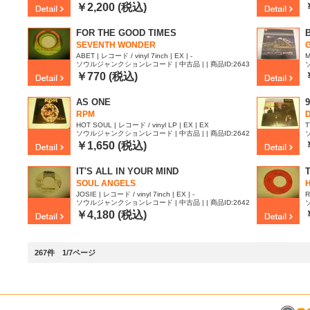
060
0
￥2,200 (税込)
FOR THE GOOD TIMES
SEVENTH WONDER
ABET | レコード / vinyl 7inch | EX | -
M
ソウルジャンクションレコード | 中古品 | | 商品ID:2643
047
6
￥770 (税込)
AS ONE
9
RPM
HOT SOUL | レコード / vinyl LP | EX | EX
T
ソウルジャンクションレコード | 中古品 | | 商品ID:2642
472
4
￥1,650 (税込)
IT'S ALL IN YOUR MIND
SOUL ANGELS
JOSIE | レコード / vinyl 7inch | EX | -
R
ソウルジャンクションレコード | 中古品 | | 商品ID:2642
456
4
￥4,180 (税込)
267件 1/7ページ