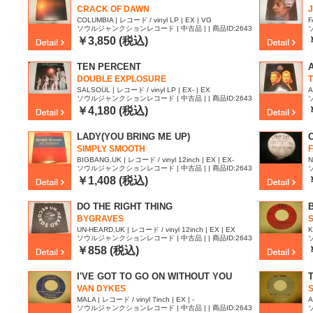
CRACK OF DAWN
COLUMBIA | レコード / vinyl LP | EX | VG
F
ソウルジャンクションレコード | 中古品 | | 商品ID:2643
815
8
￥3,850 (税込)
TEN PERCENT
DOUBLE EXPLOSURE
T
SALSOUL | レコード / vinyl LP | EX- | EX
A
ソウルジャンクションレコード | 中古品 | | 商品ID:2643
799
3
￥4,180 (税込)
LADY(YOU BRING ME UP)
SIMPLY SMOOTH
F
BIGBANG,UK | レコード / vinyl 12inch | EX | EX-
N
ソウルジャンクションレコード | 中古品 | | 商品ID:2643
384
2
￥1,408 (税込)
DO THE RIGHT THING
BYGRAVES
S
UN-HEARD,UK | レコード / vinyl 12inch | EX | EX
K
ソウルジャンクションレコード | 中古品 | | 商品ID:2643
183
0
￥858 (税込)
I'VE GOT TO GO ON WITHOUT YOU
VAN DYKES
MALA | レコード / vinyl 7inch | EX | -
A
ソウルジャンクションレコード | 中古品 | | 商品ID:2643