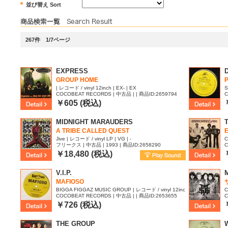
並び替え Sort
267件 1/7ページ
EXPRESS
GROUP HOME
| レコード / vinyl 12inch | EX- | EX
S
COCOBEAT RECORDS | 中古品 | | 商品ID:2659794
C
h
2
￥605 (税込)
MIDNIGHT MARAUDERS
A TRIBE CALLED QUEST
E
Jive | レコード / vinyl LP | VG | -
C
フリークス | 中古品 | 1993 | 商品ID:2658290
C
￥18,480 (税込)
V.I.P.
MAFIOSO
BIGGA FIGGAZ MUSIC GROUP | レコード / vinyl 12inc
C
COCOBEAT RECORDS | 中古品 | | 商品ID:2653655
C
h | EX- | EX
4
￥726 (税込)
THE GROUP