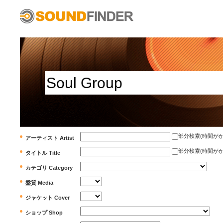
部分検索(時間がかかります)
アーティスト Artist
部分検索(時間がかかります)
タイトル Title
カテゴリ Category
盤質 Media
ジャケット Cover
ショップ Shop