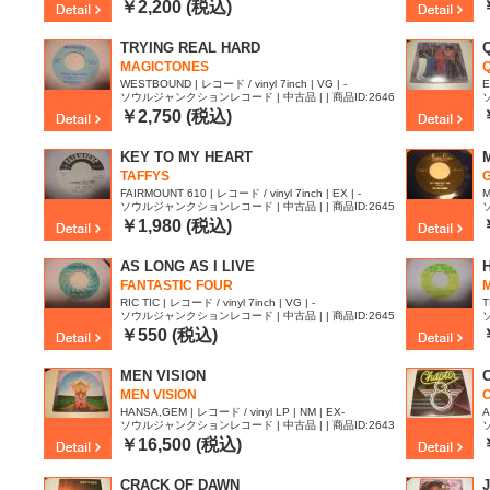
277
2
￥2,200 (税込)
TRYING REAL HARD
MAGICTONES
Q
WESTBOUND | レコード / vinyl 7inch | VG | -
E
ソウルジャンクションレコード | 中古品 | | 商品ID:2646
261
0
￥2,750 (税込)
KEY TO MY HEART
TAFFYS
FAIRMOUNT 610 | レコード / vinyl 7inch | EX | -
M
ソウルジャンクションレコード | 中古品 | | 商品ID:2645
849
8
￥1,980 (税込)
AS LONG AS I LIVE
FANTASTIC FOUR
RIC TIC | レコード / vinyl 7inch | VG | -
T
ソウルジャンクションレコード | 中古品 | | 商品ID:2645
X
793
7
￥550 (税込)
MEN VISION
MEN VISION
HANSA,GEM | レコード / vinyl LP | NM | EX-
A
ソウルジャンクションレコード | 中古品 | | 商品ID:2643
819
8
￥16,500 (税込)
CRACK OF DAWN