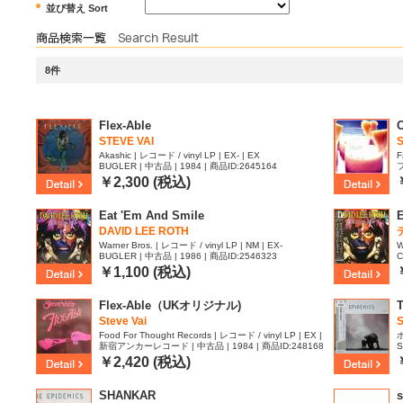
並び替え Sort
8件
Flex-Able
STEVE VAI
Akashic | レコード / vinyl LP | EX- | EX
F
BUGLER | 中古品 | 1984 | 商品ID:2645164
フ
E
￥2,300 (税込)
Eat 'Em And Smile
DAVID LEE ROTH
Warner Bros. | レコード / vinyl LP | NM | EX-
W
BUGLER | 中古品 | 1986 | 商品ID:2546323
C
9
￥1,100 (税込)
Flex-Able（UKオリジナル)
Steve Vai
S
Food For Thought Records | レコード / vinyl LP | EX |
ポ
新宿アンカーレコード | 中古品 | 1984 | 商品ID:248168
S
EX
7
￥2,420 (税込)
SHANKAR
s