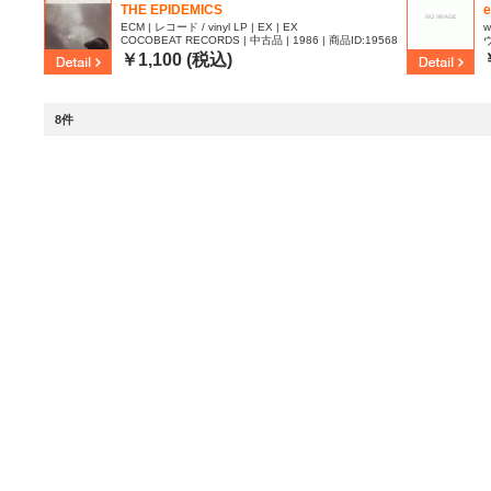
THE EPIDEMICS
e
ECM | レコード / vinyl LP | EX | EX
w
COCOBEAT RECORDS | 中古品 | 1986 | 商品ID:19568
ヴ
80
￥1,100 (税込)
8件