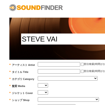
部分検索(時間がかかります)
アーティスト Artist
部分検索(時間がかかります)
タイトル Title
カテゴリ Category
盤質 Media
ジャケット Cover
ショップ Shop