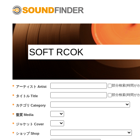
部分検索(時間がかかります)
アーティスト Artist
部分検索(時間がかかります)
タイトル Title
カテゴリ Category
盤質 Media
ジャケット Cover
ショップ Shop