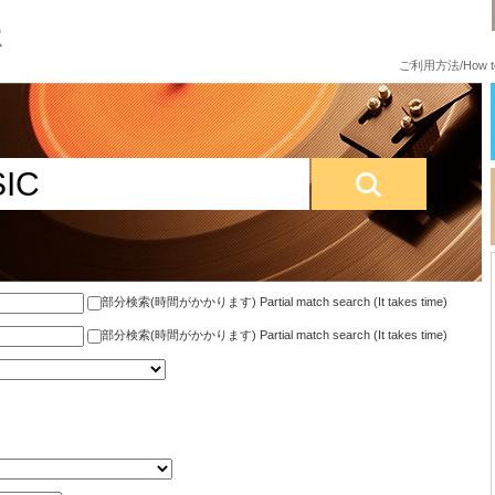
ご利用方法/How to
部分検索(時間がかかります) Partial match search (It takes time)
部分検索(時間がかかります) Partial match search (It takes time)