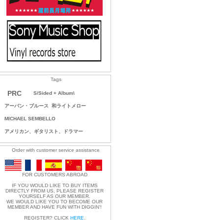
Tags
PRC
S/Sided + Album\
アーバン・ブルース
和ライトメロー
MICHAEL SEMBELLO
アメリカン、ギタリスト、ドラマー
Order with customer service assistance
FOR CUSTOMERS ABROAD
IF YOU WOULD LIKE TO BUY ITEMS
DIRECTLY FROM US, PLEASE REGISTER
YOURSELF AS OUR MEMBER.
WE WOULD LIKE YOU TO BECOME OUR
MEMBER AND HAVE FUN WITH DIGGIN'!
REGISTER? CLICK
HERE
.