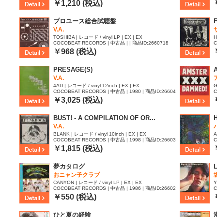
56
5
￥1,210 (税込)
プロユース総合試聴盤
V.A.
TOSHIBA | レコード / vinyl LP | EX | EX
H
COCOBEAT RECORDS | 中古品 | | 商品ID:2660718
C
2
￥968 (税込)
PRESAGE(S)
V.A.
4AD | レコード / vinyl 12inch | EX | EX
G
COCOBEAT RECORDS | 中古品 | 1980 | 商品ID:26604
C
17
0
￥3,025 (税込)
BUST! - A COMPILATION OF OR...
H
V.A.
BLANK | レコード / vinyl 10inch | EX | EX
A
COCOBEAT RECORDS | 中古品 | 1998 | 商品ID:26603
C
85
9
￥1,815 (税込)
夢カタログ
おニャン子クラブ
CANYON | レコード / vinyl LP | EX | EX
Y
COCOBEAT RECORDS | 中古品 | 1986 | 商品ID:26602
C
68
4
￥550 (税込)
ひと夏の経験