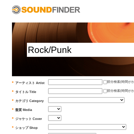
部分検索(時間がかかります)
アーティスト Artist
部分検索(時間がかかります)
タイトル Title
カテゴリ Category
盤質 Media
ジャケット Cover
ショップ Shop