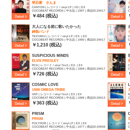
明石家 さんま
CANYON | レコード / vinyl LP | VG | EX
E
COCOBEAT RECORDS | 中古品 | 1987 | 商品ID:26617
C
89
8
￥484 (税込)
大人になる前に歌いたかった
紳助バンド
TEICHIKU | レコード / vinyl LP | EX- | EX
V
COCOBEAT RECORDS | 中古品 | 1980 | 商品ID:26617
C
86
8
￥1,210 (税込)
SUSPICIOUS MINDS
ELVIS PRESLEY
RCA | レコード / vinyl 7inch | EX- | EX
C
COCOBEAT RECORDS | 中古品 | 1969 | 商品ID:26617
C
77
4
￥726 (税込)
COSMIC LOVE
1986 OMEGA TRIBE
VAP | レコード / vinyl 7inch | EX | EX
N
COCOBEAT RECORDS | 中古品 | 1986 | 商品ID:26613
C
62
9
￥363 (税込)
PRISM
PRISM
POLYDOR | レコード / vinyl LP | EX | EX
C
COCOBEAT RECORDS | 中古品 | 1977 | 商品ID:26608
C