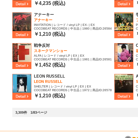
38
9
￥4,235 (税込)
アナーキー
アナーキー
INVITATION | レコード / vinyl LP | EX- | EX
P
COCOBEAT RECORDS | 中古品 | 1980 | 商品ID:26584
C
51
4
￥1,210 (税込)
戦争反対
スネークマンショー
ALFA | レコード / vinyl LP | EX | EX
C
COCOBEAT RECORDS | 中古品 | 1981 | 商品ID:26581
C
26
4
￥1,452 (税込)
LEON RUSSELL
LEON RUSSELL
SHELTER | レコード / vinyl LP | EX | EX
C
COCOBEAT RECORDS | 中古品 | 1972 | 商品ID:26578
C
96
8
￥1,210 (税込)
3,309件 1/83ページ