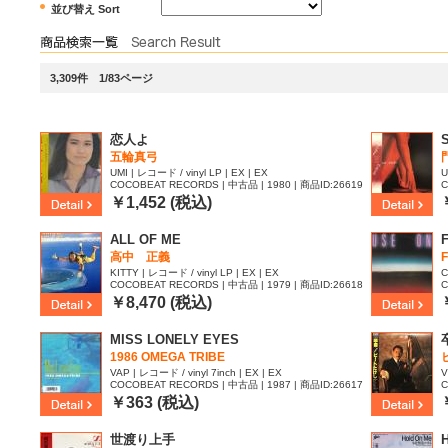
並び替え Sort
3,309件 1/83ページ
恋人よ
五輪真弓
UMI | レコード / vinyl LP | EX | EX
U
COCOBEAT RECORDS | 中古品 | 1980 | 商品ID:26619
C
42
4
￥1,452 (税込)
ALL OF ME
高中 正義
KITTY | レコード / vinyl LP | EX | EX
C
COCOBEAT RECORDS | 中古品 | 1979 | 商品ID:26618
C
40
3
￥8,470 (税込)
MISS LONELY EYES
1986 OMEGA TRIBE
VAP | レコード / vinyl 7inch | EX | EX
V
COCOBEAT RECORDS | 中古品 | 1987 | 商品ID:26617
C
95
9
￥363 (税込)
世渡り上手