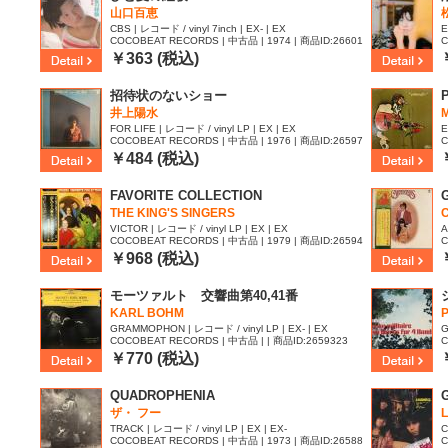
山口百恵
CBS | レコード / vinyl 7inch | EX- | EX
E
COCOBEAT RECORDS | 中古品 | 1974 | 商品ID:26601
C
30
2
￥363 (税込)
招待状のないショー
井上陽水
FOR LIFE | レコード / vinyl LP | EX | EX
E
COCOBEAT RECORDS | 中古品 | 1976 | 商品ID:26597
C
72
￥484 (税込)
FAVORITE COLLECTION
THE KING'S SINGERS
VICTOR | レコード / vinyl LP | EX | EX
A
COCOBEAT RECORDS | 中古品 | 1979 | 商品ID:26594
C
24
4
￥968 (税込)
モーツァルト 交響曲第40,41番
KARL BOHM
GRAMMOPHON | レコード / vinyl LP | EX- | EX
G
COCOBEAT RECORDS | 中古品 | | 商品ID:2659323
C
￥770 (税込)
QUADROPHENIA
ザ・ フー
TRACK | レコード / vinyl LP | EX | EX-
C
COCOBEAT RECORDS | 中古品 | 1973 | 商品ID:26588
C