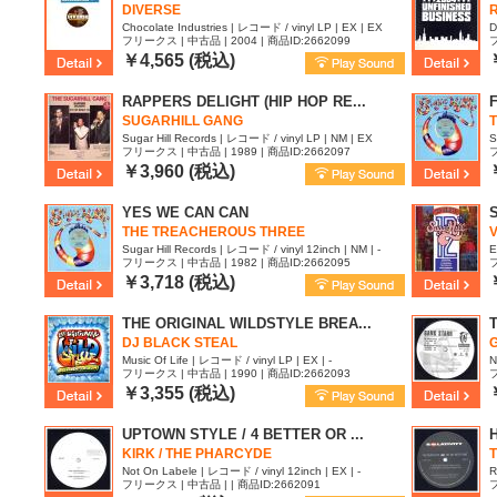
DIVERSE
R
Chocolate Industries | レコード / vinyl LP | EX | EX
D
フリークス | 中古品 | 2004 | 商品ID:2662099
フ
￥4,565 (税込)
RAPPERS DELIGHT (HIP HOP RE...
SUGARHILL GANG
Sugar Hill Records | レコード / vinyl LP | NM | EX
S
フリークス | 中古品 | 1989 | 商品ID:2662097
フ
￥3,960 (税込)
YES WE CAN CAN
THE TREACHEROUS THREE
V
Sugar Hill Records | レコード / vinyl 12inch | NM | -
E
フリークス | 中古品 | 1982 | 商品ID:2662095
フ
￥3,718 (税込)
THE ORIGINAL WILDSTYLE BREA...
T
DJ BLACK STEAL
Music Of Life | レコード / vinyl LP | EX | -
N
フリークス | 中古品 | 1990 | 商品ID:2662093
フ
￥3,355 (税込)
UPTOWN STYLE / 4 BETTER OR ...
KIRK / THE PHARCYDE
Not On Labele | レコード / vinyl 12inch | EX | -
R
フリークス | 中古品 | | 商品ID:2662091
フ