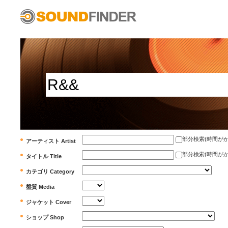
部分検索(時間がかかります)
アーティスト Artist
部分検索(時間がかかります)
タイトル Title
カテゴリ Category
盤質 Media
ジャケット Cover
ショップ Shop