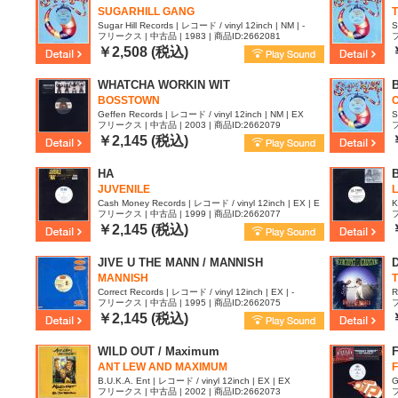
SUGARHILL GANG
Sugar Hill Records | レコード / vinyl 12inch | NM | -
S
フリークス | 中古品 | 1983 | 商品ID:2662081
フ
￥2,508 (税込)
WHATCHA WORKIN WIT
BOSSTOWN
Geffen Records | レコード / vinyl 12inch | NM | EX
S
フリークス | 中古品 | 2003 | 商品ID:2662079
フ
￥2,145 (税込)
HA
JUVENILE
L
Cash Money Records | レコード / vinyl 12inch | EX | E
K
フリークス | 中古品 | 1999 | 商品ID:2662077
フ
X
￥2,145 (税込)
JIVE U THE MANN / MANNISH
MANNISH
T
Correct Records | レコード / vinyl 12inch | EX | -
R
フリークス | 中古品 | 1995 | 商品ID:2662075
フ
￥2,145 (税込)
WILD OUT / Maximum
ANT LEW AND MAXIMUM
B.U.K.A. Ent | レコード / vinyl 12inch | EX | EX
G
フリークス | 中古品 | 2002 | 商品ID:2662073
フ
y