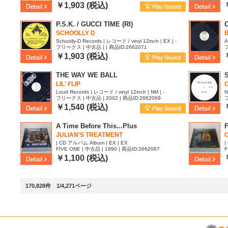
￥1,903 (税込)
P.S.K. / GUCCI TIME (RI)
C
SCHOOLLY D
Schoolly-D Records | レコード / vinyl 12inch | EX | -
A
フリークス | 中古品 | | 商品ID:2662071
フ
￥1,903 (税込)
THE WAY WE BALL
LIL' FLIP
Loud Records | レコード / vinyl 12inch | NM | -
N
フリークス | 中古品 | 2002 | 商品ID:2662069
フ
￥1,540 (税込)
A Time Before This...Plus
JULIAN'S TREATMENT
| CD アルバム Album | EX | EX
|
FIVE ONE | 中古品 | 1990 | 商品ID:2662067
F
￥1,100 (税込)
170,828件 1/4,271ページ