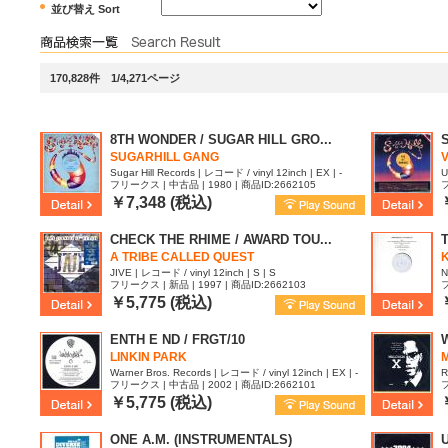
並び替え Sort
170,828件 1/4,271ページ
8TH WONDER / SUGAR HILL GRO...
SUGARHILL GANG
V
Sugar Hill Records | レコード / vinyl 12inch | EX | -
U
フリークス | 中古品 | 1980 | 商品ID:2662105
フ
￥7,348 (税込)
CHECK THE RHIME / AWARD TOU...
T
A TRIBE CALLED QUEST
JIVE | レコード / vinyl 12inch | S | S
N
フリークス | 新品 | 1997 | 商品ID:2662103
フ
E
￥5,775 (税込)
ENTH E ND / FRGT/10
LINKIN PARK
Warner Bros. Records | レコード / vinyl 12inch | EX | -
R
フリークス | 中古品 | 2002 | 商品ID:2662101
フ
￥5,775 (税込)
ONE A.M. (INSTRUMENTALS)