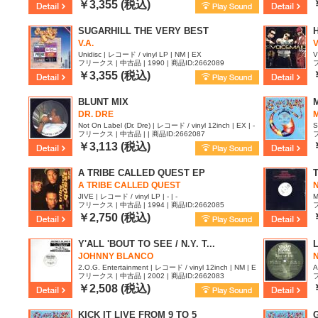
￥3,355 (税込)
SUGARHILL THE VERY BEST
V.A.
Unidisc | レコード / vinyl LP | NM | EX
V
フリークス | 中古品 | 1990 | 商品ID:2662089
フ
￥3,355 (税込)
BLUNT MIX
DR. DRE
Not On Label (Dr. Dre) | レコード / vinyl 12inch | EX | -
S
フリークス | 中古品 | | 商品ID:2662087
フ
￥3,113 (税込)
A TRIBE CALLED QUEST EP
A TRIBE CALLED QUEST
N
JIVE | レコード / vinyl LP | - | -
M
フリークス | 中古品 | 1994 | 商品ID:2662085
フ
￥2,750 (税込)
Y'ALL 'BOUT TO SEE / N.Y. T...
JOHNNY BLANCO
2.O.G. Entertainment | レコード / vinyl 12inch | NM | E
A
フリークス | 中古品 | 2002 | 商品ID:2662083
フ
X
￥2,508 (税込)
KICK IT LIVE FROM 9 TO 5