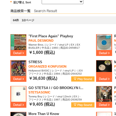
並び替え Sort
64件 1/2ページ
"First Place Again" Playboy
PAUL DESMOND
Warner Bros. | レコード / vinyl LP | EX | EX
I
BUGLER | 中古品 | 1960 | 商品ID:2659817
フ
￥1,600 (税込)
STRESS
ORGANIZED KONFUSION
Hollywood BASIC | レコード / vinyl LP | - | EX
T
フリークス | 中古品 | 1994 | 商品ID:2644202
2
￥36,630 (税込)
GO STETSA I / GO BROOKLYN I...
P
STETSASONIC
Tommy Boy | レコード / vinyl 12inch | EX | -
W
フリークス | 中古品 | 1987 | 商品ID:2639259
I
￥9,405 (税込)
More Than U Know
1