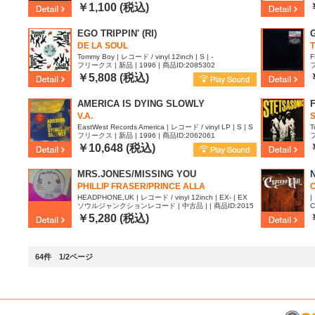
￥1,100 (税込)
EGO TRIPPIN' (RI)
DE LA SOUL
Tommy Boy | レコード / vinyl 12inch | S | -
F
フリークス | 新品 | 1996 | 商品ID:2085302
フ
￥5,808 (税込)
AMERICA IS DYING SLOWLY
V.A.
EastWest Records America | レコード / vinyl LP | S | S
T
フリークス | 新品 | 1996 | 商品ID:2062061
フ
￥10,648 (税込)
MRS.JONES/MISSING YOU
PHILLIP FRASER/PRINCE ALLA
HEADPHONE,UK | レコード / vinyl 12inch | EX- | EX
|
ソウルジャンクションレコード | 中古品 | | 商品ID:2015
C
715
￥5,280 (税込)
64件 1/2ページ