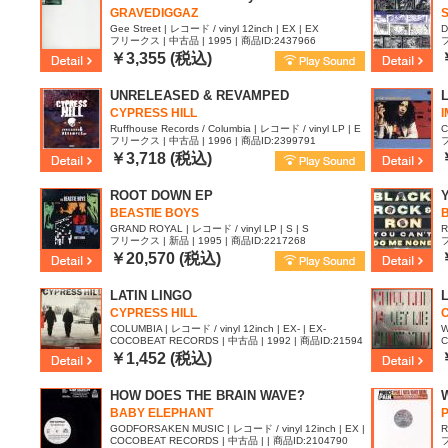
GRAVEDIGGAZ
S
Gee Street | レコード / vinyl 12inch | EX | EX
D
フリークス | 中古品 | 1995 | 商品ID:2437966
フ
￥3,355 (税込)
UNRELEASED & REVAMPED
CYPRESS HILL
I
Ruffhouse Records / Columbia | レコード / vinyl LP | E
C
フリークス | 中古品 | 1996 | 商品ID:2399791
フ
X | VG
￥3,718 (税込)
ROOT DOWN EP
BEASTIE BOYS
GRAND ROYAL | レコード / vinyl LP | S | S
R
フリークス | 新品 | 1995 | 商品ID:2217268
フ
E
￥20,570 (税込)
LATIN LINGO
CYPRESS HILL
C
COLUMBIA | レコード / vinyl 12inch | EX- | EX-
W
COCOBEAT RECORDS | 中古品 | 1992 | 商品ID:21594
C
99
￥1,452 (税込)
HOW DOES THE BRAIN WAVE?
BABY ELEPHANT
GODFORSAKEN MUSIC | レコード / vinyl 12inch | EX |
R
COCOBEAT RECORDS | 中古品 | | 商品ID:2104790
フ
-