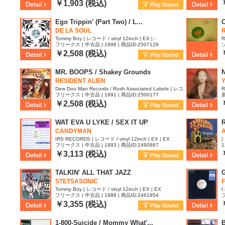
￥1,903 (税込)
Ego Trippin' (Part Two) / L...
DE LA SOUL
Tommy Boy | レコード / vinyl 12inch | EX | -
R
フリークス | 中古品 | 1996 | 商品ID:2507129
6
￥2,508 (税込)
MR. BOOPS / Shakey Grounds
N
RESIDENT ALIEN
Y
Dew Doo Man Records / Rush Associated Labels | レコ
R
フリークス | 中古品 | 1991 | 商品ID:2500177
新
ード / vinyl 12inch | EX | VG
4
￥2,508 (税込)
WAT EVA U LYKE / SEX IT UP
R
CANDYMAN
A
IRS RECORDS | レコード / vinyl 12inch | EX | EX
|
フリークス | 中古品 | 1993 | 商品ID:2490867
1
￥3,113 (税込)
TALKIN' ALL THAT JAZZ
STETSASONIC
Tommy Boy | レコード / vinyl 12inch | EX | EX
I
フリークス | 中古品 | 1988 | 商品ID:2461854
フ
￥3,355 (税込)
1-800-Suicide / Mommy What'...