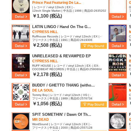
Prince Paul Featuring De La...
| レコード / vinyl 12inch | EX | -
G
12inch Single Market | 中古品 | 1998 | 商品ID:2635202
フ
￥1,100 (税込)
LATIN LINGO / Hand On The G...
CYPRESS HILL
M
Ruffhouse Records | レコード / vinyl 12inch | EX | -
C
フリークス | 中古品 | 1991 | 商品ID:2619306
S
￥2,508 (税込)
UNRELEASED & REVAMPED EP
CYPRESS HILL
RUFF HOUSE | レコード / vinyl 12inch | EX- | EX-
R
COCOBEAT RECORDS | 中古品 | | 商品ID:2580604
C
0
￥2,178 (税込)
BUDDY / GHETTO THANG (witho...
M
DE LA SOUL
M
Tommy Boy | レコード / vinyl 12inch | VG | -
C
フリークス | 中古品 | 1989 | 商品ID:2576734
S
￥1,056 (税込)
SPIT SOMETHIN' / Dawn Of Th...
MR DEAD
WordSound | レコード / vinyl 12inch | EX | -
E
フリークス | 中古品 | 2000 | 商品ID:2557128
フ