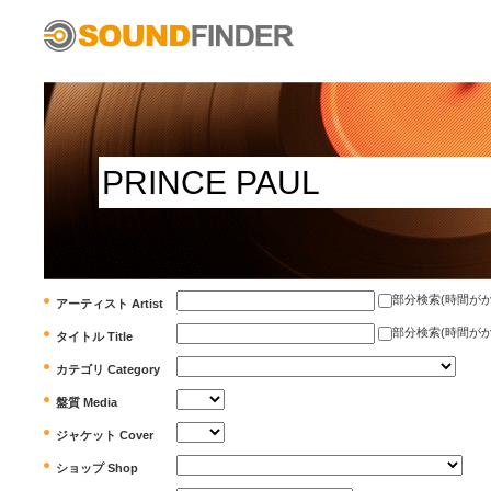
部分検索(時間がかかります)
アーティスト Artist
部分検索(時間がかかります)
タイトル Title
カテゴリ Category
盤質 Media
ジャケット Cover
ショップ Shop