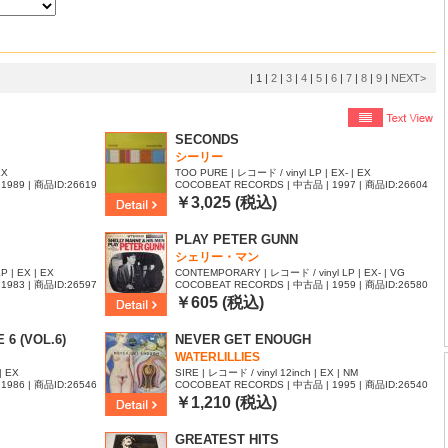
|
1
|
2
|
3
|
4
|
5
|
6
|
7
|
8
|
9
|
NEXT>
SECONDS
シーリー
EX
TOO PURE | レコード / vinyl LP | EX- | EX
1989 | 商品ID:26619
COCOBEAT RECORDS | 中古品 | 1997 | 商品ID:26604
18
￥3,025 (税込)
PLAY PETER GUNN
シェリー・マン
P | EX | EX
CONTEMPORARY | レコード / vinyl LP | EX- | VG
1983 | 商品ID:26597
COCOBEAT RECORDS | 中古品 | 1959 | 商品ID:26580
76
￥605 (税込)
6 (VOL.6)
NEVER GET ENOUGH
WATERLILLIES
| EX
SIRE | レコード / vinyl 12inch | EX | NM
1986 | 商品ID:26546
COCOBEAT RECORDS | 中古品 | 1995 | 商品ID:26540
10
￥1,210 (税込)
GREATEST HITS