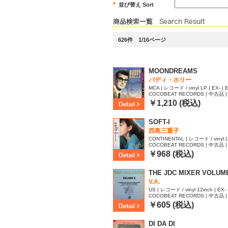
並び替え Sort
626件 1/16ページ
MOONDREAMS
バディ・ホリー
MCA | レコード / vinyl LP | EX- | 
COCOBEAT RECORDS | 中古品 | 
29
￥1,210 (税込)
SOFT-I
西島三重子
CONTINENTAL | レコード / vinyl L
COCOBEAT RECORDS | 中古品 | 
35
￥968 (税込)
THE JDC MIXER VOLUME 
V.A.
US | レコード / vinyl 12inch | EX- 
COCOBEAT RECORDS | 中古品 | 
59
￥605 (税込)
DI DA DI