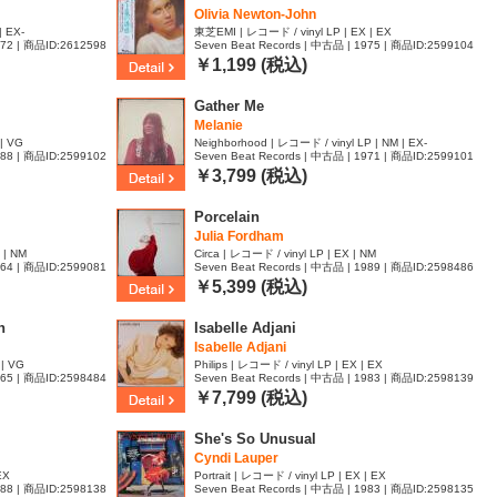
Olivia Newton-John
| EX-
東芝EMI | レコード / vinyl LP | EX | EX
972 | 商品ID:2612598
Seven Beat Records | 中古品 | 1975 | 商品ID:2599104
￥1,199 (税込)
Gather Me
Melanie
 | VG
Neighborhood | レコード / vinyl LP | NM | EX-
988 | 商品ID:2599102
Seven Beat Records | 中古品 | 1971 | 商品ID:2599101
￥3,799 (税込)
Porcelain
Julia Fordham
 | NM
Circa | レコード / vinyl LP | EX | NM
964 | 商品ID:2599081
Seven Beat Records | 中古品 | 1989 | 商品ID:2598486
￥5,399 (税込)
n
Isabelle Adjani
Isabelle Adjani
 | VG
Philips | レコード / vinyl LP | EX | EX
965 | 商品ID:2598484
Seven Beat Records | 中古品 | 1983 | 商品ID:2598139
￥7,799 (税込)
She's So Unusual
Cyndi Lauper
EX
Portrait | レコード / vinyl LP | EX | EX
988 | 商品ID:2598138
Seven Beat Records | 中古品 | 1983 | 商品ID:2598135