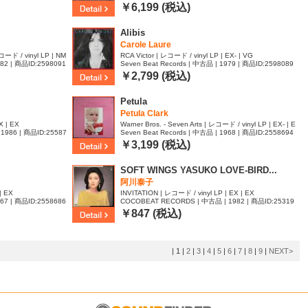
￥6,199 (税込)
Alibis
Carole Laure
 / vinyl LP | NM
RCA Victor | レコード / vinyl LP | EX- | VG
982 | 商品ID:2598091
Seven Beat Records | 中古品 | 1979 | 商品ID:2598089
￥2,799 (税込)
Petula
Petula Clark
X | EX
Warner Bros. - Seven Arts | レコード / vinyl LP | EX- | E
1986 | 商品ID:25587
Seven Beat Records | 中古品 | 1968 | 商品ID:2558694
X
￥3,199 (税込)
SOFT WINGS YASUKO LOVE-BIRD...
阿川泰子
| EX
INVITATION | レコード / vinyl LP | EX | EX
967 | 商品ID:2558686
COCOBEAT RECORDS | 中古品 | 1982 | 商品ID:25319
75
￥847 (税込)
|
1
|
2
|
3
|
4
|
5
|
6
|
7
|
8
|
9
|
NEXT>