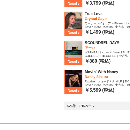
￥3,799 (税込)
True Love
Crystal Gayle
ワーナーパイオニア – Elektra | レコード
Seven Beat Records | 中古品 | 1
| NM
￥1,499 (税込)
SCOUNDREL DAYS
アーハ
WARNER | レコード / vinyl LP | E
COCOBEAT RECORDS | 中古品 | 
50
￥880 (税込)
Movin' With Nancy
Nancy Sinatra
Reprise | レコード / vinyl LP | EX 
Seven Beat Records | 中古品 | 1
￥5,599 (税込)
626件 1/16ページ