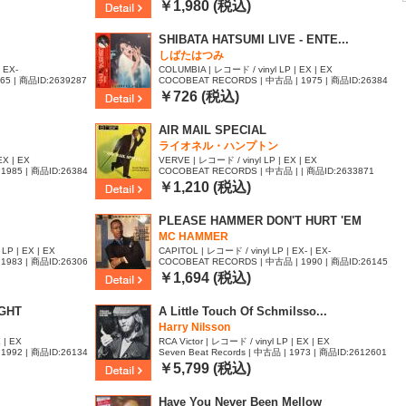
777
￥1,980 (税込)
SHIBATA HATSUMI LIVE - ENTE...
しばたはつみ
| EX-
COLUMBIA | レコード / vinyl LP | EX | EX
965 | 商品ID:2639287
COCOBEAT RECORDS | 中古品 | 1975 | 商品ID:26384
96
￥726 (税込)
AIR MAIL SPECIAL
ライオネル・ハンプトン
EX | EX
VERVE | レコード / vinyl LP | EX | EX
1985 | 商品ID:26384
COCOBEAT RECORDS | 中古品 | | 商品ID:2633871
￥1,210 (税込)
PLEASE HAMMER DON'T HURT 'EM
MC HAMMER
LP | EX | EX
CAPITOL | レコード / vinyl LP | EX- | EX-
1983 | 商品ID:26306
COCOBEAT RECORDS | 中古品 | 1990 | 商品ID:26145
37
￥1,694 (税込)
IGHT
A Little Touch Of Schmilsso...
Harry Nilsson
 | EX
RCA Victor | レコード / vinyl LP | EX | EX
1992 | 商品ID:26134
Seven Beat Records | 中古品 | 1973 | 商品ID:2612601
￥5,799 (税込)
Have You Never Been Mellow