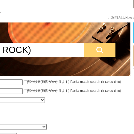
ご利用方法/How to
部分検索(時間がかかります) Partial match search (It takes time)
部分検索(時間がかかります) Partial match search (It takes time)