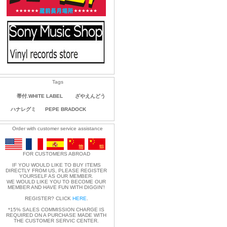
Tags
帯付.WHITE LABEL
ざやえんどう
ハナレグミ
PEPE BRADOCK
Order with customer service assistance
FOR CUSTOMERS ABROAD
IF YOU WOULD LIKE TO BUY ITEMS
DIRECTLY FROM US, PLEASE REGISTER
YOURSELF AS OUR MEMBER.
WE WOULD LIKE YOU TO BECOME OUR
MEMBER AND HAVE FUN WITH DIGGIN'!
REGISTER? CLICK
HERE
.
*15% SALES COMMISSION CHARGE IS
REQUIRED ON A PURCHASE MADE WITH
THE CUSTOMER SERVIC CENTER.