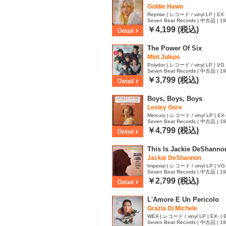
Goldie Hawn
Reprise | レコード / vinyl LP | EX 
Seven Beat Records | 中古品 | 1
￥4,199 (税込)
The Power Of Six
Mint Juleps
Polydor | レコード / vinyl LP | VG
Seven Beat Records | 中古品 | 1
￥3,799 (税込)
Boys, Boys, Boys
Lesley Gore
Mercury | レコード / vinyl LP | EX-
Seven Beat Records | 中古品 | 1
￥4,799 (税込)
This Is Jackie DeShanno
Jackie DeShannon
Imperial | レコード / vinyl LP | VG
Seven Beat Records | 中古品 | 1
￥2,799 (税込)
L'Amore E Un Pericolo
Grazia Di Michele
WEA | レコード / vinyl LP | EX- | 
Seven Beat Records | 中古品 | 1