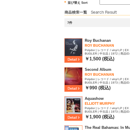
並び替え Sort
7件
Roy Buchanan
ROY BUCHANAN
Polydor | レコード / vinyl LP | EX 
BUGLER | 中古品 | 1972 | 商品ID
￥1,500 (税込)
Second Album
ROY BUCHANAN
Polydor | レコード / vinyl LP | EX 
BUGLER | 中古品 | 1973 | 商品ID
￥990 (税込)
Aquashow
ELLIOTT MURPHY
Polydor | レコード / vinyl LP | EX 
BUGLER | 中古品 | 1973 | 商品ID
￥1,900 (税込)
The Real Bahamas: In Mus