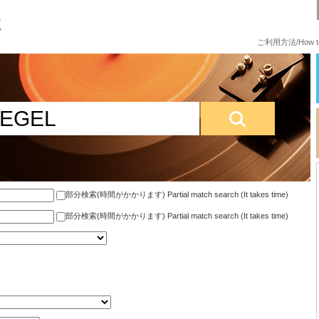
ご利用方法/How to
部分検索(時間がかかります) Partial match search (It takes time)
部分検索(時間がかかります) Partial match search (It takes time)