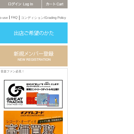
FAQ
 use
コンディション/Grading Policy
音楽ファン必見！