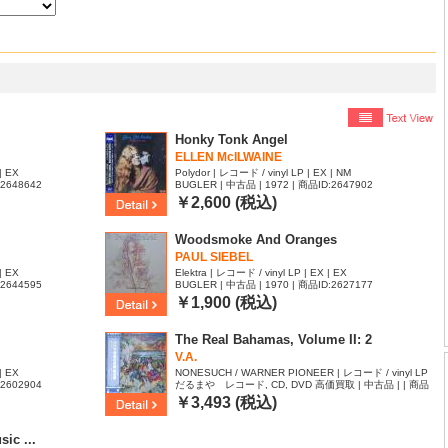
Honky Tonk Angel
ELLEN McILWAINE
| EX
Polydor | レコード / vinyl LP | EX | NM
:2648642
BUGLER | 中古品 | 1972 | 商品ID:2647902
￥2,600 (税込)
Woodsmoke And Oranges
PAUL SIEBEL
| EX
Elektra | レコード / vinyl LP | EX | EX
:2644595
BUGLER | 中古品 | 1970 | 商品ID:2627177
￥1,900 (税込)
The Real Bahamas, Volume II: 2
V.A.
| EX
NONESUCH / WARNER PIONEER | レコード / vinyl LP
:2602904
だるまや レコード, CD, DVD 高価買取 | 中古品 | | 商品
| NM | NM
ID:2595375
￥3,493 (税込)
ic ...