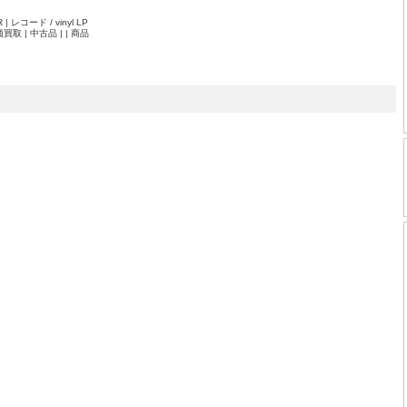
| レコード / vinyl LP
取 | 中古品 | | 商品