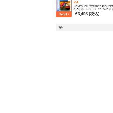
V.A.
NONESUCH / WARNER PIONEER 
だるまや レコード, CD, DVD 高価買
| NM | NM
ID:2595374
￥3,493 (税込)
7件