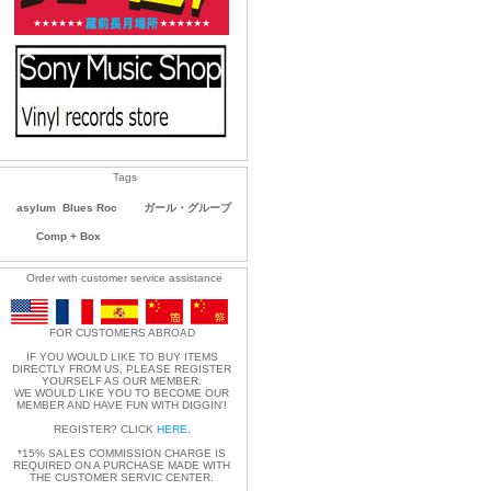
Tags
asylum
Blues Roc
ガール・グループ
Comp + Box
Order with customer service assistance
FOR CUSTOMERS ABROAD
IF YOU WOULD LIKE TO BUY ITEMS
DIRECTLY FROM US, PLEASE REGISTER
YOURSELF AS OUR MEMBER.
WE WOULD LIKE YOU TO BECOME OUR
MEMBER AND HAVE FUN WITH DIGGIN'!
REGISTER? CLICK
HERE
.
*15% SALES COMMISSION CHARGE IS
REQUIRED ON A PURCHASE MADE WITH
THE CUSTOMER SERVIC CENTER.