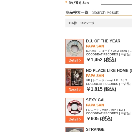
並び替え Sort
116件 1/3ページ
D.J. OF THE YEAR
PAPA SAN
UJAMA | レコード / vinyl 7inch | E
COCOBEAT RECORDS | 中古品 | 
￥1,452 (税込)
NO PLACE LIKE HOME 
PAPA SAN
VP | レコード / vinyl LP | S | S
COCOBEAT RECORDS | 中古品 | 
29
￥1,815 (税込)
SEXY GAL
PAPA SAN
| レコード / vinyl 7inch | EX | -
COCOBEAT RECORDS | 中古品 | 
￥605 (税込)
STRANGE