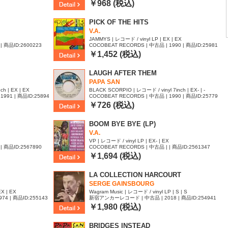
56
￥968 (税込)
PICK OF THE HITS
V.A.
JAMMYS | レコード / vinyl LP | EX | EX
| 商品ID:2600223
COCOBEAT RECORDS | 中古品 | 1990 | 商品ID:25981
74
￥1,452 (税込)
LAUGH AFTER THEM
PAPA SAN
ch | EX | EX
BLACK SCORPIO | レコード / vinyl 7inch | EX- | -
1991 | 商品ID:25894
COCOBEAT RECORDS | 中古品 | 1990 | 商品ID:25779
10
￥726 (税込)
BOOM BYE BYE (LP)
V.A.
VP | レコード / vinyl LP | EX- | EX
| 商品ID:2567890
COCOBEAT RECORDS | 中古品 | | 商品ID:2561347
￥1,694 (税込)
LA COLLECTION HARCOURT
SERGE GAINSBOURG
EX | EX
Wagram Music | レコード / vinyl LP | S | S
 | 商品ID:255143
新宿アンカーレコード | 中古品 | 2018 | 商品ID:254941
5
￥1,980 (税込)
BRIDGES INSTEAD