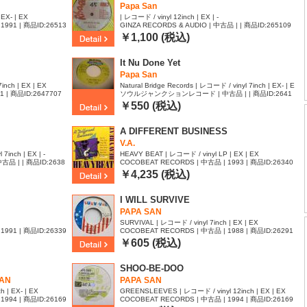
Papa San
EX- | EX
| レコード / vinyl 12inch | EX | -
1991 | 商品ID:26513
GINZA RECORDS & AUDIO | 中古品 | | 商品ID:265109
2
￥1,100 (税込)
It Nu Done Yet
Papa San
inch | EX | EX
Natural Bridge Records | レコード / vinyl 7inch | EX- | E
| 商品ID:2647707
ソウルジャンクションレコード | 中古品 | | 商品ID:2641
X-
647
￥550 (税込)
A DIFFERENT BUSINESS
V.A.
inch | EX | -
HEAVY BEAT | レコード / vinyl LP | EX | EX
| | 商品ID:2638
COCOBEAT RECORDS | 中古品 | 1993 | 商品ID:26340
69
￥4,235 (税込)
I WILL SURVIVE
PAPA SAN
SURVIVAL | レコード / vinyl 7inch | EX | EX
1991 | 商品ID:26339
COCOBEAT RECORDS | 中古品 | 1988 | 商品ID:26291
58
￥605 (税込)
SHOO-BE-DOO
SAN
PAPA SAN
 | EX- | EX
GREENSLEEVES | レコード / vinyl 12inch | EX | EX
1994 | 商品ID:26169
COCOBEAT RECORDS | 中古品 | 1994 | 商品ID:26169