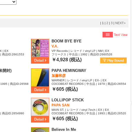
|
1
|
2
|
3
|
NEXT>
BOOM BYE BYE
V.A.
X | EX
VP Records | レコード / vinyl LP | NM | EX
| 商品ID:2661553
フリークス | 中古品 | 1992 | 商品ID:2660526
￥4,928 (税込)
(未開封)
PAPA HEMINGWAY
加藤和彦
WARNER | レコード / vinyl LP | EX- | EX
1995 | 商品ID:26568
COCOBEAT RECORDS | 中古品 | 1979 | 商品ID:26554
45
￥605 (税込)
LOLLIPOP STICK
PAPA SAN
MAIN ST. | レコード / vinyl 7inch | EX | EX
| 商品ID:2654990
COCOBEAT RECORDS | 中古品 | 1993 | 商品ID:26520
89
￥605 (税込)
Believe In Me