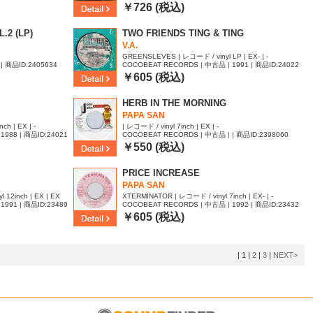
84
￥726 (税込)
.2 (LP)
TWO FRIENDS TING & TING
V.A.
GREENSLEVES | レコード / vinyl LP | EX- | -
| 商品ID:2405634
COCOBEAT RECORDS | 中古品 | 1991 | 商品ID:24022
01
￥605 (税込)
HERB IN THE MORNING
PAPA SAN
h | EX | -
| レコード / vinyl 7inch | EX | -
1988 | 商品ID:24021
COCOBEAT RECORDS | 中古品 | | 商品ID:2398060
￥550 (税込)
PRICE INCREASE
PAPA SAN
12inch | EX | EX
XTERMINATOR | レコード / vinyl 7inch | EX- | -
1991 | 商品ID:23489
COCOBEAT RECORDS | 中古品 | 1992 | 商品ID:23432
43
￥605 (税込)
|
1
|
2
|
3
|
NEXT>