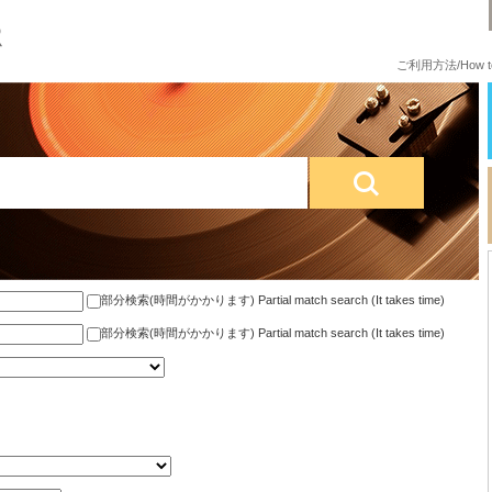
ご利用方法/How to
部分検索(時間がかかります) Partial match search (It takes time)
部分検索(時間がかかります) Partial match search (It takes time)