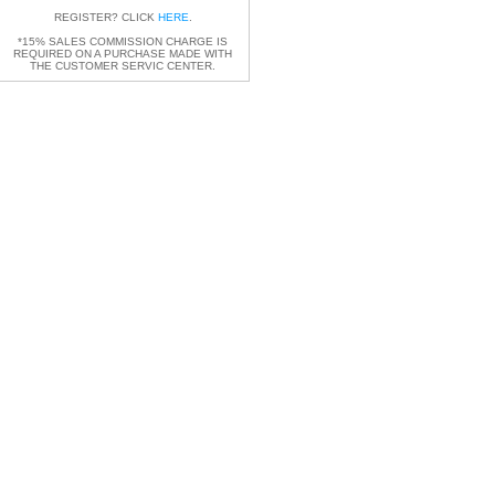
REGISTER? CLICK
HERE
.
*15% SALES COMMISSION CHARGE IS
REQUIRED ON A PURCHASE MADE WITH
THE CUSTOMER SERVIC CENTER.