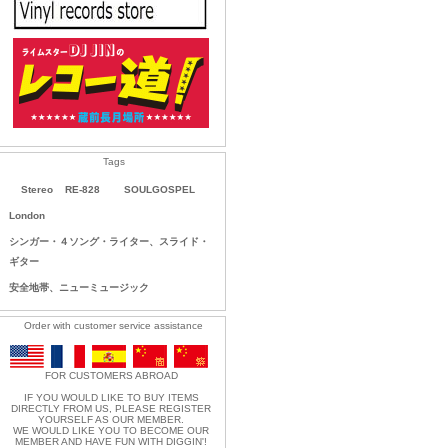
Tags
Stereo
RE-828
SOULGOSPEL
London
シンガー・４ソング・ライター、スライド・
ギター
安全地帯、ニューミュージック
Order with customer service assistance
FOR CUSTOMERS ABROAD
IF YOU WOULD LIKE TO BUY ITEMS
DIRECTLY FROM US, PLEASE REGISTER
YOURSELF AS OUR MEMBER.
WE WOULD LIKE YOU TO BECOME OUR
MEMBER AND HAVE FUN WITH DIGGIN'!