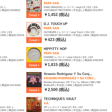
PAPA SAN
X- | -
KING DRAGON | レコード / vinyl LP | EX- | EX-
| 商品ID:2546831
COCOBEAT RECORDS | 中古品 | | 商品ID:2513557
￥1,452 (税込)
D.J. TOUCH UP
PAPA SAN
| EX- | EX
OUT-BURS | レコード / vinyl 7inch | VG | EX
1986 | 商品ID:25018
COCOBEAT RECORDS | 中古品 | 1989 | 商品ID:25018
57
￥423 (税込)
HIPPITTY HOP
PAPA SAN
 | EX-
CHARM | レコード / vinyl 12inch | EX- | EX
1969 | 商品ID:24937
COCOBEAT RECORDS | 中古品 | | 商品ID:2492309
￥1,815 (税込)
Arsenio Rodriguez Y Su Conj...
ARSENIO RODRIGUEZ Y SU CONJ...
Bomba (Ansonia) | CD アルバム Album | NM | NM
| 商品ID:2474349
BUGLER | 中古品 | 1990 | 商品ID:2450755
￥2,500 (税込)
TECHNIQUES VAULT
V.A.
ch | EX- | -
VP | レコード / vinyl LP | EX- | EX
1994 | 商品ID:24464
COCOBEAT RECORDS | 中古品 | 1996 | 商品ID:24419