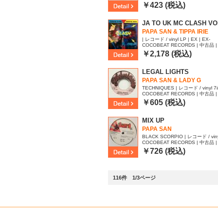
29
￥423 (税込)
JA TO UK MC CLASH VOL
PAPA SAN & TIPPA IRIE
| レコード / vinyl LP | EX | EX-
COCOBEAT RECORDS | 中古品 | 
￥2,178 (税込)
LEGAL LIGHTS
PAPA SAN & LADY G
TECHNIQUES | レコード / vinyl 7inc
COCOBEAT RECORDS | 中古品 | 
55
￥605 (税込)
MIX UP
PAPA SAN
BLACK SCORPIO | レコード / vinyl 
COCOBEAT RECORDS | 中古品 | 
17
￥726 (税込)
116件 1/3ページ