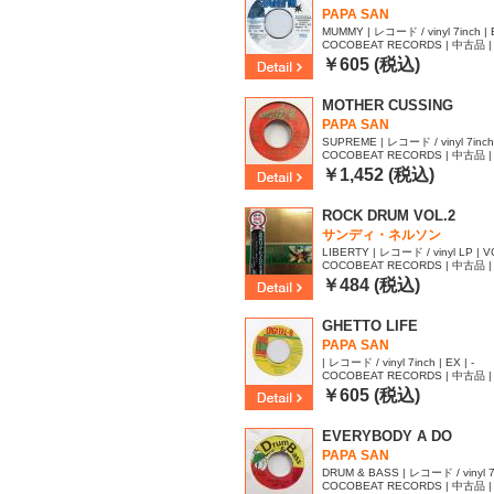
PAPA SAN
MUMMY | レコード / vinyl 7inch | E
COCOBEAT RECORDS | 中古品 | 
￥605 (税込)
MOTHER CUSSING
PAPA SAN
SUPREME | レコード / vinyl 7inch 
COCOBEAT RECORDS | 中古品 | 
60
￥1,452 (税込)
ROCK DRUM VOL.2
サンディ・ネルソン
LIBERTY | レコード / vinyl LP | VG
COCOBEAT RECORDS | 中古品 | 
67
￥484 (税込)
GHETTO LIFE
PAPA SAN
| レコード / vinyl 7inch | EX | -
COCOBEAT RECORDS | 中古品 | 
￥605 (税込)
EVERYBODY A DO
PAPA SAN
DRUM & BASS | レコード / vinyl 7in
COCOBEAT RECORDS | 中古品 | 