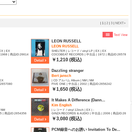
|
1
|
2
|
3
|
NEXT>
LEON RUSSELL
LEON RUSSELL
EX | EX
SHELTER | レコード / vinyl LP | EX | EX
1968 | 商品ID:26614
COCOBEAT RECORDS | 中古品 | 1972 | 商品ID:26578
96
￥1,210 (税込)
Dazzling stranger
Bert jansch
 EX
| CD アルバム Album | NM | NM
:2657080
FIVE ONE | 中古品 | 2002 | 商品ID:2656242
￥1,650 (税込)
It Makes A Difference (Dann...
Kim English
| NM
| レコード / vinyl 12inch | EX | -
| 商品ID:2654356
GINZA RECORDS & AUDIO | 中古品 | 2006 | 商品ID:26
48267
￥3,080 (税込)
PCM録音へのお誘い Invitation To De...