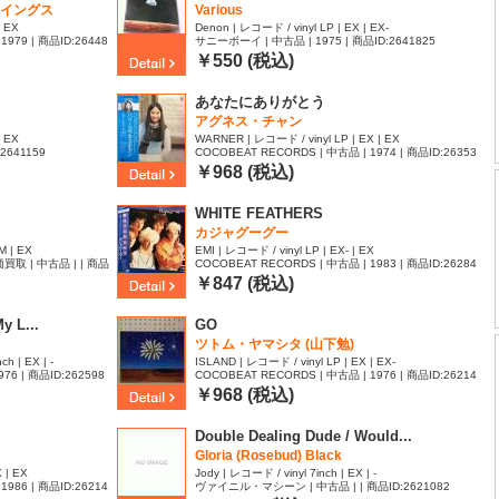
イングス
Various
| EX
Denon | レコード / vinyl LP | EX | EX-
1979 | 商品ID:26448
サニーボーイ | 中古品 | 1975 | 商品ID:2641825
￥550 (税込)
あなたにありがとう
アグネス・チャン
| EX
WARNER | レコード / vinyl LP | EX | EX
:2641159
COCOBEAT RECORDS | 中古品 | 1974 | 商品ID:26353
13
￥968 (税込)
WHITE FEATHERS
カジャグーグー
M | EX
EMI | レコード / vinyl LP | EX- | EX
取 | 中古品 | | 商品
COCOBEAT RECORDS | 中古品 | 1983 | 商品ID:26284
51
￥847 (税込)
y L...
GO
ツトム・ヤマシタ (山下勉)
ch | EX | -
ISLAND | レコード / vinyl LP | EX | EX-
 | 商品ID:262598
COCOBEAT RECORDS | 中古品 | 1976 | 商品ID:26214
25
￥968 (税込)
Double Dealing Dude / Would...
Gloria (Rosebud) Black ‎
 | EX
Jody | レコード / vinyl 7inch | EX | -
1986 | 商品ID:26214
ヴァイニル・マシーン | 中古品 | | 商品ID:2621082