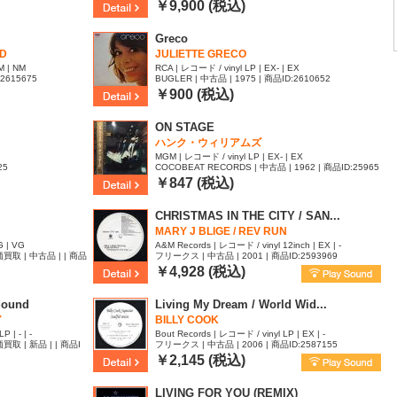
￥9,900 (税込)
Greco
ND
JULIETTE GRECO
M | NM
RCA | レコード / vinyl LP | EX- | EX
:2615675
BUGLER | 中古品 | 1975 | 商品ID:2610652
￥900 (税込)
ON STAGE
ハンク・ウィリアムズ
MGM | レコード / vinyl LP | EX- | EX
25
COCOBEAT RECORDS | 中古品 | 1962 | 商品ID:25965
47
￥847 (税込)
CHRISTMAS IN THE CITY / SAN...
MARY J BLIGE / REV RUN
G | VG
A&M Records | レコード / vinyl 12inch | EX | -
取 | 中古品 | | 商品
フリークス | 中古品 | 2001 | 商品ID:2593969
￥4,928 (税込)
Sound
Living My Dream / World Wid...
Y
BILLY COOK
 | - | -
Bout Records | レコード / vinyl LP | EX | -
取 | 新品 | | 商品I
フリークス | 中古品 | 2006 | 商品ID:2587155
￥2,145 (税込)
LIVING FOR YOU (REMIX)