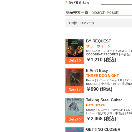
並び替え Sort
119件 1/3ページ
BY REQUEST
サラ・ヴォーン
MERCURY | レコード / vinyl LP | 
COCOBEAT RECORDS | 中古品 | 
40
￥1,210 (税込)
It Ain't Easy
THREE DOG NIGHT
Probe | レコード / vinyl LP | EX |
BUGLER | 中古品 | 1970 | 商品ID
￥990 (税込)
Talking Steel Guitar
Pete Drake
Smash | レコード / vinyl LP | EX 
レコード屋グリグリ | 中古品 | 1965 
￥2,068 (税込)
GETTING CLOSER