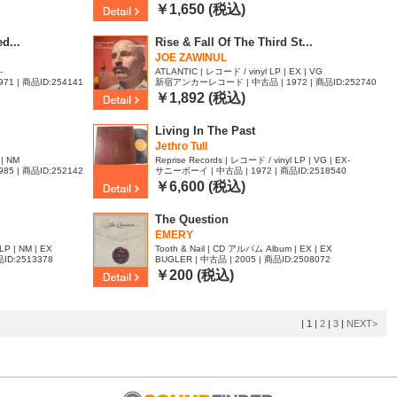
￥1,650 (税込)
d...
Rise & Fall Of The Third St...
JOE ZAWINUL
-
ATLANTIC | レコード / vinyl LP | EX | VG
 | 商品ID:254141
新宿アンカーレコード | 中古品 | 1972 | 商品ID:252740
1
￥1,892 (税込)
Living In The Past
Jethro Tull
 | NM
Reprise Records | レコード / vinyl LP | VG | EX-
 | 商品ID:252142
サニーボーイ | 中古品 | 1972 | 商品ID:2518540
￥6,600 (税込)
The Question
EMERY
LP | NM | EX
Tooth & Nail | CD アルバム Album | EX | EX
ID:2513378
BUGLER | 中古品 | 2005 | 商品ID:2508072
￥200 (税込)
|
1
|
2
|
3
|
NEXT>