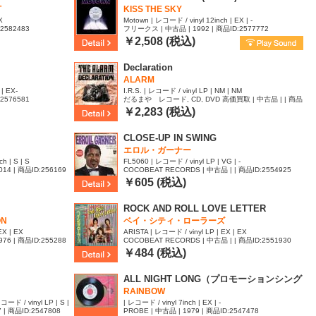
T
KISS THE SKY
X
Motown | レコード / vinyl 12inch | EX | -
:2582483
フリークス | 中古品 | 1992 | 商品ID:2577772
￥2,508 (税込)
Declaration
ALARM
 | EX-
I.R.S. | レコード / vinyl LP | NM | NM
:2576581
だるまや レコード, CD, DVD 高価買取 | 中古品 | | 商品
ID:2574274
￥2,283 (税込)
CLOSE-UP IN SWING
エロル・ガーナー
h | S | S
FL5060 | レコード / vinyl LP | VG | -
 | 商品ID:256169
COCOBEAT RECORDS | 中古品 | | 商品ID:2554925
￥605 (税込)
ROCK AND ROLL LOVE LETTER
ON
ベイ・シティ・ローラーズ
EX | EX
ARISTA | レコード / vinyl LP | EX | EX
 | 商品ID:255288
COCOBEAT RECORDS | 中古品 | | 商品ID:2551930
￥484 (税込)
ALL NIGHT LONG（プロモーションシング
ル）
RAINBOW
レコード / vinyl LP | S |
| レコード / vinyl 7inch | EX | -
7 | 商品ID:2547808
PROBE | 中古品 | 1979 | 商品ID:2547478