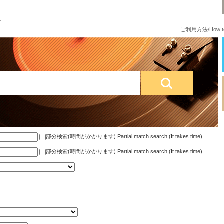
ご利用方法/How to
部分検索(時間がかかります) Partial match search (It takes time)
部分検索(時間がかかります) Partial match search (It takes time)