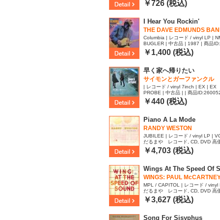
12
￥726 (税込)
I Hear You Rockin'
THE DAVE EDMUNDS BA
Columbia | レコード / vinyl LP | N
BUGLER | 中古品 | 1987 | 商品ID
￥1,400 (税込)
早く家へ帰りたい
サイモンとガーファンクル
| レコード / vinyl 7inch | EX | EX
PROBE | 中古品 | | 商品ID:26005
￥440 (税込)
Piano A La Mode
RANDY WESTON
JUBILEE | レコード / vinyl LP | V
だるまや レコード, CD, DVD 高価買
ID:2594568
￥4,703 (税込)
Wings At The Speed Of 
WINGS: PAUL McCARTNE
MPL / CAPITOL | レコード / vinyl LP
だるまや レコード, CD, DVD 高価買
D:2588687
￥3,627 (税込)
Song For Sisyphus