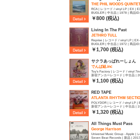
THE PHIL WOODS QUINTE
RCA | レコード / vinyl LP | EX | E
BUGLER | 中古品 | 1978 | 商品ID
￥800 (税込)
Living In The Past
JETHRO TULL
Reprise | レコード / vinyl LP | EX-
BUGLER | 中古品 | 1972 | 商品ID
￥1,700 (税込)
サクラあっぱれーしょん
でんぱ組.inc
Toy's Factory | レコード / vinyl 7inc
新宿アンカーレコード | 中古品 | 2014
6
￥1,100 (税込)
RED TAPE
ATLANTA RHYTHM SECTI
POLYDOR | レコード / vinyl LP | 
新宿アンカーレコード | 中古品 | 1976
5
￥1,320 (税込)
All Things Must Pass
George Harrison
Universal Music Group - Apple | 
Seven Beat Records | 新品 | 201
S