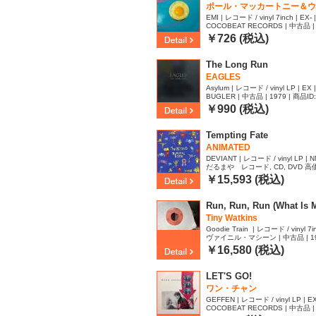
ポール・マッカートニー＆ウ
EMI | レコード / vinyl 7inch | EX- 
COCOBEAT RECORDS | 中古品 | 
49
￥726 (税込)
The Long Run
EAGLES
Asylum | レコード / vinyl LP | EX 
BUGLER | 中古品 | 1979 | 商品ID
￥990 (税込)
Tempting Fate
ANIMATED
DEVIANT | レコード / vinyl LP | N
だるまや レコード, CD, DVD 高価買
ID:2629289
￥15,593 (税込)
Run, Run, Run (What Is M
Tiny Watkins
Goodie Train ‎ | レコード / vinyl 7in
ヴァイニル・マシーン | 中古品 | 1976
8
￥16,580 (税込)
LET'S GO!
ワン・チャン
GEFFEN | レコード / vinyl LP | EX
COCOBEAT RECORDS | 中古品 | 