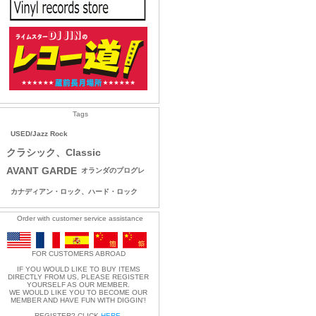
Tags
USED/Jazz Rock
クラシック、Classic
AVANT GARDE
オランダのプログレ
カナディアン・ロック、ハード・ロック
Order with customer service assistance
FOR CUSTOMERS ABROAD
IF YOU WOULD LIKE TO BUY ITEMS
DIRECTLY FROM US, PLEASE REGISTER
YOURSELF AS OUR MEMBER.
WE WOULD LIKE YOU TO BECOME OUR
MEMBER AND HAVE FUN WITH DIGGIN'!
REGISTER? CLICK
HERE
.