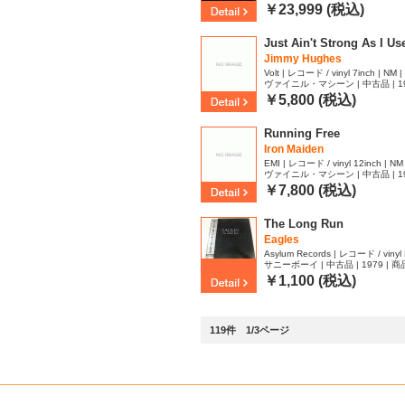
￥23,999 (税込)
Just Ain't Strong As I Use
Jimmy Hughes
Volt | レコード / vinyl 7inch | NM | 
ヴァイニル・マシーン | 中古品 | 1971
3
￥5,800 (税込)
Running Free
Iron Maiden
EMI | レコード / vinyl 12inch | NM
ヴァイニル・マシーン | 中古品 | 1985
5
￥7,800 (税込)
The Long Run
Eagles
Asylum Records | レコード / vinyl 
サニーボーイ | 中古品 | 1979 | 商品
￥1,100 (税込)
119件 1/3ページ