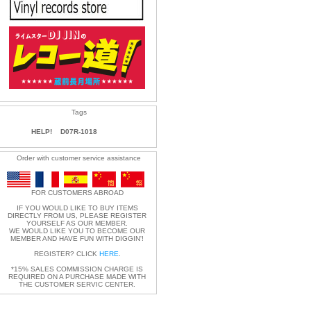
Tags
HELP!
D07R-1018
Order with customer service assistance
FOR CUSTOMERS ABROAD
IF YOU WOULD LIKE TO BUY ITEMS
DIRECTLY FROM US, PLEASE REGISTER
YOURSELF AS OUR MEMBER.
WE WOULD LIKE YOU TO BECOME OUR
MEMBER AND HAVE FUN WITH DIGGIN'!
REGISTER? CLICK
HERE
.
*15% SALES COMMISSION CHARGE IS
REQUIRED ON A PURCHASE MADE WITH
THE CUSTOMER SERVIC CENTER.