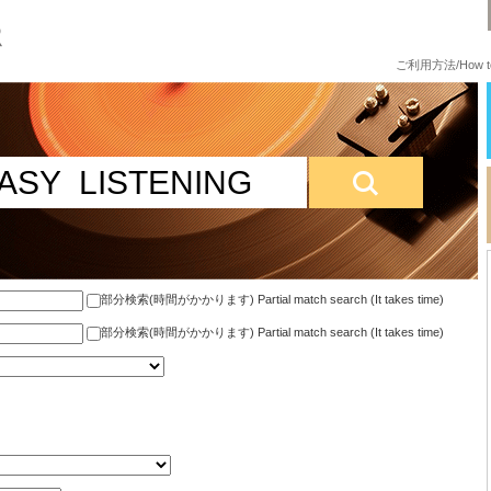
ご利用方法/How to
部分検索(時間がかかります) Partial match search (It takes time)
部分検索(時間がかかります) Partial match search (It takes time)