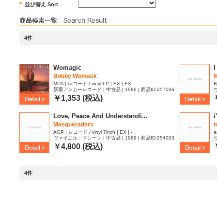
並び替え Sort
4件
Womagic
I
Bobby Womack
M
MCA | レコード / vinyl LP | EX | EX
B
新宿アンカーレコード | 中古品 | 1986 | 商品ID:257506
ヴ
6
2
￥1,353 (税込)
Love, Peace And Understandi...
i
Masqueraders
m
AGP | レコード / vinyl 7inch | EX | -
a
ヴァイニル・マシーン | 中古品 | 1969 | 商品ID:254003
ヴ
9
￥4,800 (税込)
4件