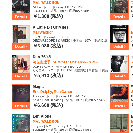
MAL WALDRON
Globe | レコード / vinyl LP | EX | EX
P
BUGLER | 中古品 | 1966 | 商品ID:2628959
C
3
￥1,300 (税込)
A Little Bit Of Miles
Mal Waldron
| レコード / vinyl LP | EX | -
F
GINZA RECORDS & AUDIO | 中古品 | 1974 | 商品ID:26
16411
I
￥3,080 (税込)
Duo 76/45
与世山澄子: SUMIKO YOSEYAMA & MA...
DOR | レコード / vinyl LP | EX | VG
F
だるまや レコード, CD, DVD 高価買取 | 中古品 | | 商品
J
ID:2574613
￥5,913 (税込)
Magic
W
Eric Dolphy, Ron Carter
J
Prestige | レコード / vinyl LP | NM | EX
P
Seven Beat Records | 中古品 | 1975 | 商品ID:2564738
S
￥6,600 (税込)
Left Alone
M
MAL WALDRON
Polydor | レコード / vinyl LP | EX | EX
P
BUGLER | 中古品 | 1960 | 商品ID:2544087
B