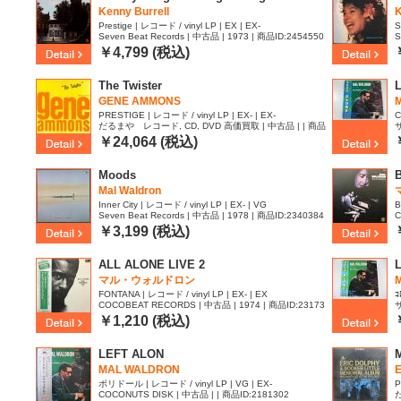
Kenny Burrell
K
Prestige | レコード / vinyl LP | EX | EX-
S
Seven Beat Records | 中古品 | 1973 | 商品ID:2454550
S
￥4,799 (税込)
The Twister
L
GENE AMMONS
M
PRESTIGE | レコード / vinyl LP | EX- | EX-
C
だるまや レコード, CD, DVD 高価買取 | 中古品 | | 商品
サ
ID:2374321
￥24,064 (税込)
Moods
Mal Waldron
Inner City | レコード / vinyl LP | EX- | VG
B
Seven Beat Records | 中古品 | 1978 | 商品ID:2340384
C
5
￥3,199 (税込)
ALL ALONE LIVE 2
L
マル・ウォルドロン
M
FONTANA | レコード / vinyl LP | EX- | EX
ｺ
COCOBEAT RECORDS | 中古品 | 1974 | 商品ID:23173
サ
48
￥1,210 (税込)
LEFT ALON
MAL WALDRON
E
ポリドール | レコード / vinyl LP | VG | EX-
P
COCONUTS DISK | 中古品 | | 商品ID:2181302