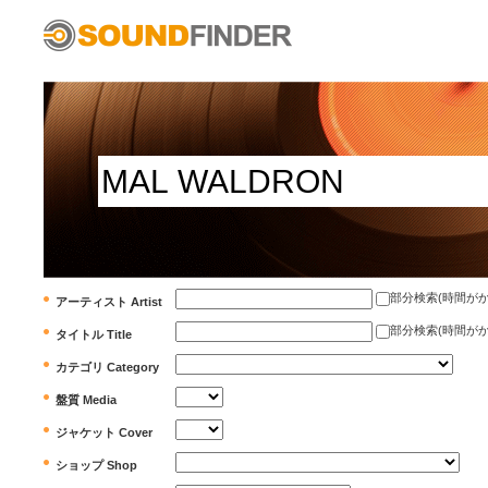
部分検索(時間がかかります)
アーティスト Artist
部分検索(時間がかかります)
タイトル Title
カテゴリ Category
盤質 Media
ジャケット Cover
ショップ Shop