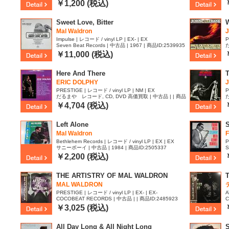
￥1,200 (税込)
Sweet Love, Bitter
W
Mal Waldron
Impulse | レコード / vinyl LP | EX- | EX
P
Seven Beat Records | 中古品 | 1967 | 商品ID:2539935
I
￥11,000 (税込)
Here And There
T
ERIC DOLPHY
PRESTIGE | レコード / vinyl LP | NM | EX
P
だるまや レコード, CD, DVD 高価買取 | 中古品 | | 商品
ID:2529398
I
￥4,704 (税込)
Left Alone
S
Mal Waldron
F
Bethlehem Records | レコード / vinyl LP | EX | EX
P
サニーボーイ | 中古品 | 1984 | 商品ID:2505337
S
￥2,200 (税込)
THE ARTISTRY OF MAL WALDRON
MAL WALDRON
PRESTIGE | レコード / vinyl LP | EX- | EX-
A
COCOBEAT RECORDS | 中古品 | | 商品ID:2485923
C
5
￥3,025 (税込)
All Day Long & All Night Long
S