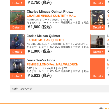
I
￥2,750 (税込)
Charles Mingus Quintet Plus...
C
CHARLIE MINGUS QUINTET + MA...
AMERICA | レコード / vinyl LP | NM | VG
K
だるまや レコード, CD, DVD 高価買取 | 中古品 | | 商品
X
ID:1910178
I
￥1,800 (税込)
Jackie Mclean Quintet
L
JACKIE McLEAN QUINTET
AD LIB / JUBILEE / TEICHIKU | レコード / vinyl LP | E
E
だるまや レコード, CD, DVD 高価買取 | 中古品 | | 商品
X | VG
ID:1654206
I
￥1,800 (税込)
Since You've Gone
FEMI BELLOMO Feat MAL WALDRON
M
DIRE | レコード / vinyl LP | NM | EX
ﾋ
だるまや レコード, CD, DVD 高価買取 | 中古品 | | 商品
サ
ID:1492016
￥5,633 (税込)
42件 1/2ページ