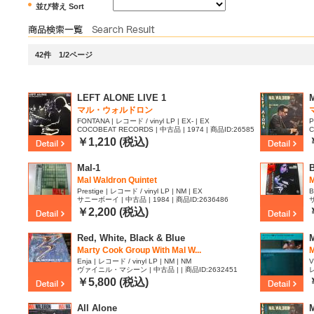
並び替え Sort
42件 1/2ページ
LEFT ALONE LIVE 1
マル・ウォルドロン
FONTANA | レコード / vinyl LP | EX- | EX
P
COCOBEAT RECORDS | 中古品 | 1974 | 商品ID:26585
C
47
3
￥1,210 (税込)
Mal-1
B
Mal Waldron Quintet
M
Prestige | レコード / vinyl LP | NM | EX
B
サニーボーイ | 中古品 | 1984 | 商品ID:2636486
サ
￥2,200 (税込)
Red, White, Black & Blue
M
Marty Cook Group With Mal W...
M
Enja | レコード / vinyl LP | NM | NM
V
ヴァイニル・マシーン | 中古品 | | 商品ID:2632451
レ
￥5,800 (税込)
All Alone