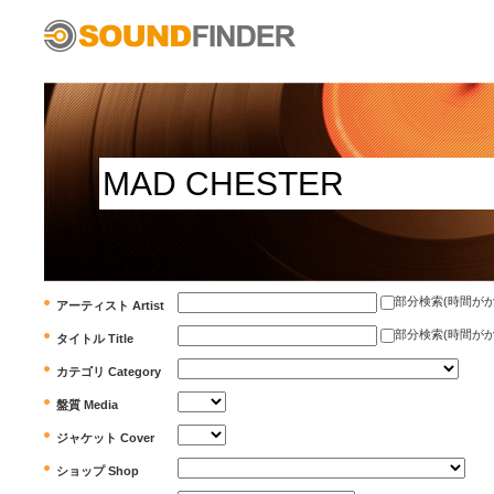
部分検索(時間がかかります)
アーティスト Artist
部分検索(時間がかかります)
タイトル Title
カテゴリ Category
盤質 Media
ジャケット Cover
ショップ Shop