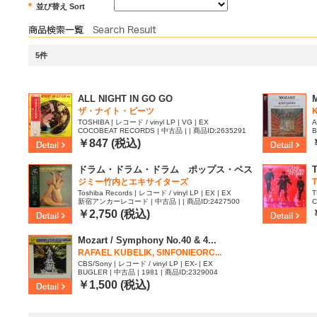
並び替え Sort
5件
ALL NIGHT IN GO GO
M
ザ・ナイト・ビーツ
TOSHIBA | レコード / vinyl LP | VG | EX
A
COCOBEAT RECORDS | 中古品 | | 商品ID:2635291
B
￥847 (税込)
ドラム・ドラム・ドラム ポップス・ベス
ト24
ジミー竹内とエキサイターズ
Toshiba Records | レコード / vinyl LP | EX | EX
T
新宿アンカーレコード | 中古品 | | 商品ID:2427500
C
￥2,750 (税込)
Mozart / Symphony No.40 & 4...
RAFAEL KUBELIK, SINFONIEORC...
CBS/Sony | レコード / vinyl LP | EX- | EX
BUGLER | 中古品 | 1981 | 商品ID:2329004
￥1,500 (税込)