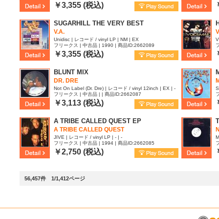
￥3,355 (税込)
SUGARHILL THE VERY BEST
V.A.
Unidisc | レコード / vinyl LP | NM | EX
V
フリークス | 中古品 | 1990 | 商品ID:2662089
フ
￥3,355 (税込)
BLUNT MIX
DR. DRE
Not On Label (Dr. Dre) | レコード / vinyl 12inch | EX | -
S
フリークス | 中古品 | | 商品ID:2662087
フ
￥3,113 (税込)
A TRIBE CALLED QUEST EP
A TRIBE CALLED QUEST
N
JIVE | レコード / vinyl LP | - | -
M
フリークス | 中古品 | 1994 | 商品ID:2662085
フ
￥2,750 (税込)
56,457件 1/1,412ページ