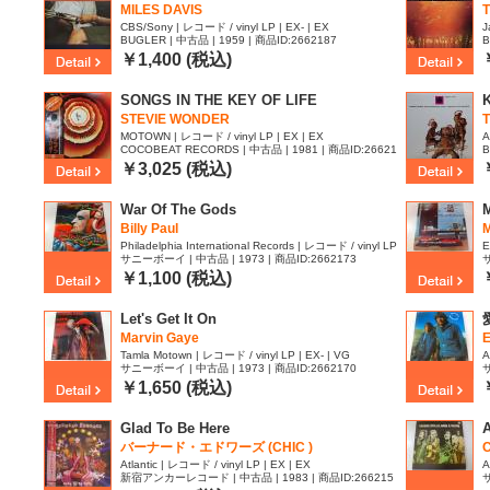
MILES DAVIS
CBS/Sony | レコード / vinyl LP | EX- | EX
J
BUGLER | 中古品 | 1959 | 商品ID:2662187
B
￥1,400 (税込)
SONGS IN THE KEY OF LIFE
K
STEVIE WONDER
MOTOWN | レコード / vinyl LP | EX | EX
A
COCOBEAT RECORDS | 中古品 | 1981 | 商品ID:26621
B
84
￥3,025 (税込)
War Of The Gods
M
Billy Paul
M
Philadelphia International Records | レコード / vinyl LP
E
サニーボーイ | 中古品 | 1973 | 商品ID:2662173
サ
| EX- | VG
￥1,100 (税込)
Let's Get It On
Marvin Gaye
E
Tamla Motown | レコード / vinyl LP | EX- | VG
A
サニーボーイ | 中古品 | 1973 | 商品ID:2662170
サ
レ
￥1,650 (税込)
Glad To Be Here
バーナード・エドワーズ (CHIC )
C
Atlantic | レコード / vinyl LP | EX | EX
A
新宿アンカーレコード | 中古品 | 1983 | 商品ID:266215
サ