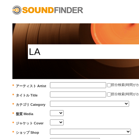
部分検索(時間がかかります)
アーティスト Artist
部分検索(時間がかかります)
タイトル Title
カテゴリ Category
盤質 Media
ジャケット Cover
ショップ Shop