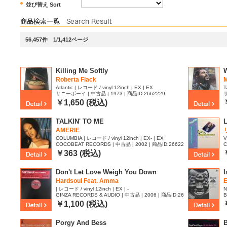
並び替え Sort
56,457件 1/1,412ページ
Killing Me Softly
Roberta Flack
M
Atlantic | レコード / vinyl 12inch | EX | EX
T
サニーボーイ | 中古品 | 1973 | 商品ID:2662229
サ
￥1,650 (税込)
TALKIN' TO ME
AMERIE
COLUMBIA | レコード / vinyl 12inch | EX- | EX
V
COCOBEAT RECORDS | 中古品 | 2002 | 商品ID:26622
C
09
0
￥363 (税込)
Don't Let Love Weigh You Down
I
Hardsoul Feat. Amma
| レコード / vinyl 12inch | EX | -
N
GINZA RECORDS & AUDIO | 中古品 | 2006 | 商品ID:26
B
62195
￥1,100 (税込)
Porgy And Bess
B