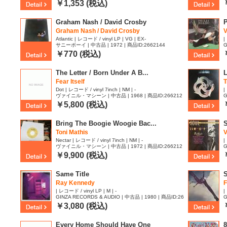
7
￥1,353 (税込)
Graham Nash / David Crosby
P
Graham Nash / David Crosby
V
Atlantic | レコード / vinyl LP | VG | EX-
|
サニーボーイ | 中古品 | 1972 | 商品ID:2662144
G
6
￥770 (税込)
The Letter / Born Under A B...
L
Fear Itself
T
Dot | レコード / vinyl 7inch | NM | -
|
ヴァイニル・マシーン | 中古品 | 1968 | 商品ID:266212
G
7
6
￥5,800 (税込)
Bring The Boogie Woogie Bac...
S
Toni Mathis ‎
V
Nectar | レコード / vinyl 7inch | NM | -
|
ヴァイニル・マシーン | 中古品 | 1972 | 商品ID:266212
G
0
6
￥9,900 (税込)
Same Title
S
Ray Kennedy
F
| レコード / vinyl LP | M | -
|
GINZA RECORDS & AUDIO | 中古品 | 1980 | 商品ID:26
G
62118
6
￥3,080 (税込)
Every Home Should Have One