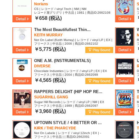
Norlans
CS | レコード / vinyl 7inch | NM | NM
S
レコード屋グリグリ | 中古品 | 1981 | 商品ID:2662108
フ
￥658 (税込)
The Most Beautifullest Thin...
KEITH MURRAY
Not On Label (Keith Murray) | レコード / vinyl LP | EX |
R
フリークス | 中古品 | 2006 | 商品ID:2662102
フ
EX
￥5,775 (税込)
ONE A.M. (INSTRUMENTALS)
DIVERSE
R
Chocolate Industries | レコード / vinyl LP | EX | EX
D
フリークス | 中古品 | 2004 | 商品ID:2662099
フ
￥4,565 (税込)
RAPPERS DELIGHT (HIP HOP RE...
SUGARHILL GANG
Sugar Hill Records | レコード / vinyl LP | NM | EX
M
フリークス | 中古品 | 1989 | 商品ID:2662097
フ
￥3,960 (税込)
UPTOWN STYLE / 4 BETTER OR ...
KIRK / THE PHARCYDE
Not On Labele | レコード / vinyl 12inch | EX | -
R
フリークス | 中古品 | | 商品ID:2662091
フ