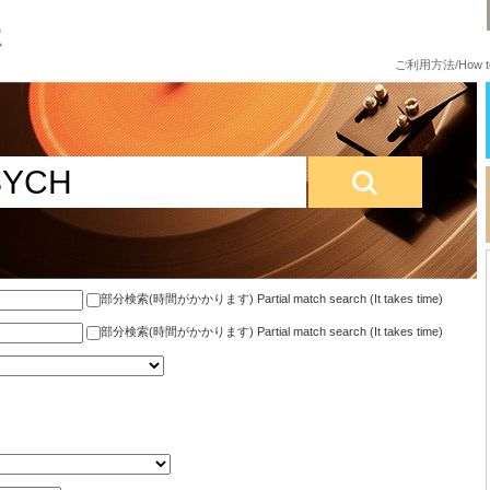
ご利用方法/How to
部分検索(時間がかかります) Partial match search (It takes time)
部分検索(時間がかかります) Partial match search (It takes time)