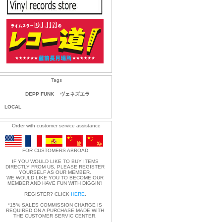
Tags
DEPP FUNK
ヴェネズエラ
LOCAL
Order with customer service assistance
FOR CUSTOMERS ABROAD
IF YOU WOULD LIKE TO BUY ITEMS
DIRECTLY FROM US, PLEASE REGISTER
YOURSELF AS OUR MEMBER.
WE WOULD LIKE YOU TO BECOME OUR
MEMBER AND HAVE FUN WITH DIGGIN'!
REGISTER? CLICK
HERE
.
*15% SALES COMMISSION CHARGE IS
REQUIRED ON A PURCHASE MADE WITH
THE CUSTOMER SERVIC CENTER.