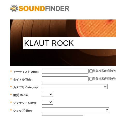
部分検索(時間がかかります)
アーティスト Artist
部分検索(時間がかかります)
タイトル Title
カテゴリ Category
盤質 Media
ジャケット Cover
ショップ Shop