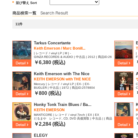
並び替え Sort
11件
Tarkus Concertante
E
Keith Emerson / Marc Bonill...
| レコード / vinyl LP | M | -
|
GINZA RECORDS & AUDIO | 中古品 | 2012 | 商品ID:26
F
32449
￥6,380 (税込)
Keith Emerson with The Nice
KEITH EMERSON with THE NICE
Mercury | レコード / vinyl LP | EX- | EX-
C
BUGLER | 中古品 | 1972 | 商品ID:2578804
C
6
￥800 (税込)
Honky Tonk Train Blues / Ba...
K
KEITH EMERSON
K
MANTICORE | レコード / vinyl 7inch | EX | EX
P
だるまや レコード, CD, DVD 高価買取 | 中古品 | | 商品
サ
ID:2217091
￥2,284 (税込)
ELEGY
T