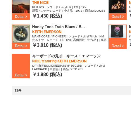
THE NICE
N
PHILIPS | レコード / vinyl LP | EX | EX-
I
新宿アンカーレコード | 中古品 | 1977 | 商品ID:209258
S
8
￥1,430 (税込)
Honky Tonk Train Blues / B...
I
KEITH EMERSON
K
MANTICORE / PIONEER | レコード / vinyl 7inch | NM |
ﾎ
だるまや レコード, CD, DVD 高価買取 | 中古品 | | 商品
サ
NM
ID:1975671
￥3,010 (税込)
キーボードの鬼才 キース・エマーソン
NICE featuring KEITH EMERSON
(JP) 東芝EMI/IMMEDIATE IP-93015B | レコード / vinyl
LAIDBACK | 中古品 | | 商品ID:331981
LP | NM | EX-
￥1,980 (税込)
11件