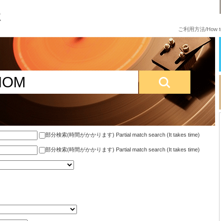
ご利用方法/How to
部分検索(時間がかかります) Partial match search (It takes time)
部分検索(時間がかかります) Partial match search (It takes time)