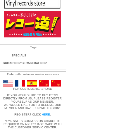
Tags
SPECIALS
GUITAR POP/BERAKEBAT POP
Order with customer service assistance
FOR CUSTOMERS ABROAD
IF YOU WOULD LIKE TO BUY ITEMS
DIRECTLY FROM US, PLEASE REGISTER
YOURSELF AS OUR MEMBER.
WE WOULD LIKE YOU TO BECOME OUR
MEMBER AND HAVE FUN WITH DIGGIN'!
REGISTER? CLICK
HERE
.
*15% SALES COMMISSION CHARGE IS
REQUIRED ON A PURCHASE MADE WITH
THE CUSTOMER SERVIC CENTER.