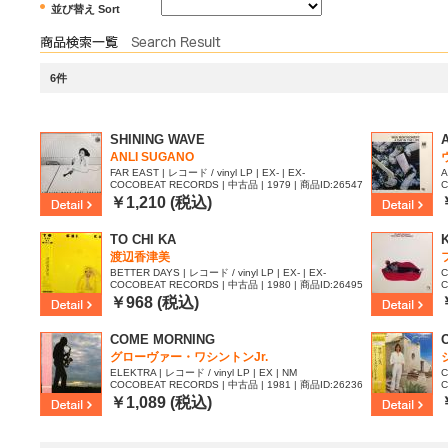
並び替え Sort
6件
SHINING WAVE
A
ANLI SUGANO
FAR EAST | レコード / vinyl LP | EX- | EX-
A
COCOBEAT RECORDS | 中古品 | 1979 | 商品ID:26547
C
72
3
￥1,210 (税込)
TO CHI KA
渡辺香津美
BETTER DAYS | レコード / vinyl LP | EX- | EX-
C
COCOBEAT RECORDS | 中古品 | 1980 | 商品ID:26495
C
43
9
￥968 (税込)
COME MORNING
グローヴァー・ワシントンJr.
ELEKTRA | レコード / vinyl LP | EX | NM
C
COCOBEAT RECORDS | 中古品 | 1981 | 商品ID:26236
C
57
6
￥1,089 (税込)