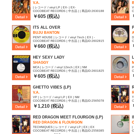
V.A.
| レコード / vinyl LP | EX- | EX-
V
COCOBEAT RECORDS | 中古品 | | 商品ID:2630188
C
￥605 (税込)
ITS ALL OVER
BUJU BANTON
PENT HOUSE | レコード / vinyl 7inch | EX | -
D
COCOBEAT RECORDS | 中古品 | | 商品ID:2602815
C
|
￥660 (税込)
HEY SEXY LADY
SHAGGY
MCA | レコード / vinyl 12inch | EX | NM
P
COCOBEAT RECORDS | 中古品 | | 商品ID:2601825
C
￥605 (税込)
GHETTO VIBES (LP)
V.A.
VP | レコード / vinyl LP | EX | NM
T
COCOBEAT RECORDS | 中古品 | | 商品ID:2565078
C
￥1,210 (税込)
RED DRAGON MEET FLOURGON (LP)
RED DRAGON & FLOURGON
TECHNIQUES | レコード / vinyl LP | EX | EX
|
COCOBEAT RECORDS | 中古品 | | 商品ID:2558385
C