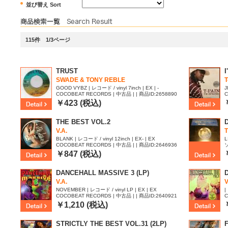
並び替え Sort
115件 1/3ページ
TRUST
SWADE & TONY REBLE
T
GOOD VYBZ | レコード / vinyl 7inch | EX | -
J
COCOBEAT RECORDS | 中古品 | | 商品ID:2658890
C
￥423 (税込)
THE BEST VOL.2
V.A.
BLANK | レコード / vinyl 12inch | EX- | EX
L
COCOBEAT RECORDS | 中古品 | | 商品ID:2646936
0
￥847 (税込)
DANCEHALL MASSIVE 3 (LP)
V.A.
V
NOVEMBER | レコード / vinyl LP | EX | EX
|
COCOBEAT RECORDS | 中古品 | | 商品ID:2640921
C
￥1,210 (税込)
STRICTLY THE BEST VOL.31 (2LP)