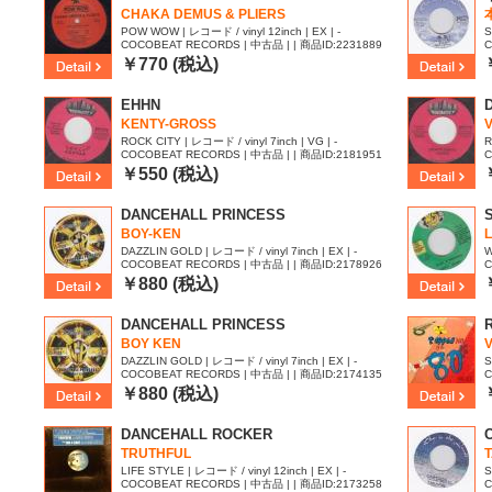
CHAKA DEMUS & PLIERS
POW WOW | レコード / vinyl 12inch | EX | -
S
COCOBEAT RECORDS | 中古品 | | 商品ID:2231889
C
￥770 (税込)
EHHN
KENTY-GROSS
ROCK CITY | レコード / vinyl 7inch | VG | -
R
COCOBEAT RECORDS | 中古品 | | 商品ID:2181951
C
￥550 (税込)
DANCEHALL PRINCESS
BOY-KEN
DAZZLIN GOLD | レコード / vinyl 7inch | EX | -
W
COCOBEAT RECORDS | 中古品 | | 商品ID:2178926
C
￥880 (税込)
DANCEHALL PRINCESS
R
BOY KEN
V
DAZZLIN GOLD | レコード / vinyl 7inch | EX | -
S
COCOBEAT RECORDS | 中古品 | | 商品ID:2174135
C
￥880 (税込)
DANCEHALL ROCKER
TRUTHFUL
LIFE STYLE | レコード / vinyl 12inch | EX | -
S
COCOBEAT RECORDS | 中古品 | | 商品ID:2173258
C