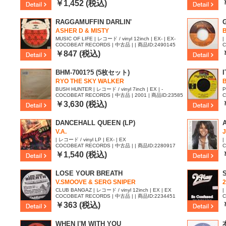
￥1,452 (税込)
RAGGAMUFFIN DARLIN'
ASHER D & MISTY
MUSIC OF LIFE | レコード / vinyl 12inch | EX- | EX-
|
COCOBEAT RECORDS | 中古品 | | 商品ID:2490145
C
￥847 (税込)
BHM-7001?5 (5枚セット)
RYO THE SKY WALKER
BUSH HUNTER | レコード / vinyl 7inch | EX | -
P
COCOBEAT RECORDS | 中古品 | 2001 | 商品ID:23585
C
15
￥3,630 (税込)
DANCEHALL QUEEN (LP)
V.A.
| レコード / vinyl LP | EX- | EX
|
COCOBEAT RECORDS | 中古品 | | 商品ID:2280917
C
￥1,540 (税込)
LOSE YOUR BREATH
V.SMOOVE & SERG SNIPER
2
CLUB BANGAZ | レコード / vinyl 12inch | EX | EX
|
COCOBEAT RECORDS | 中古品 | | 商品ID:2234451
C
￥363 (税込)
WHEN I'M WITH YOU