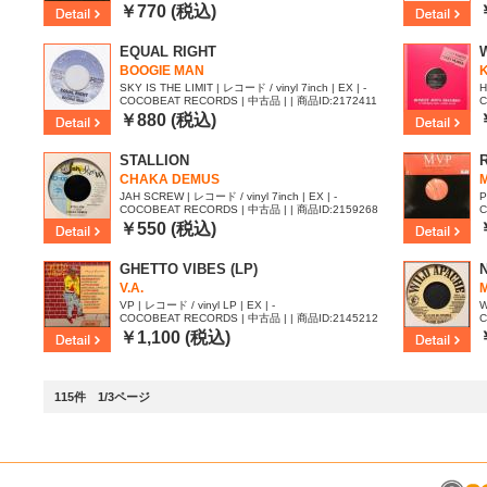
￥770 (税込)
EQUAL RIGHT
BOOGIE MAN
SKY IS THE LIMIT | レコード / vinyl 7inch | EX | -
H
COCOBEAT RECORDS | 中古品 | | 商品ID:2172411
C
￥880 (税込)
STALLION
CHAKA DEMUS
M
JAH SCREW | レコード / vinyl 7inch | EX | -
P
COCOBEAT RECORDS | 中古品 | | 商品ID:2159268
C
￥550 (税込)
GHETTO VIBES (LP)
V.A.
VP | レコード / vinyl LP | EX | -
W
COCOBEAT RECORDS | 中古品 | | 商品ID:2145212
C
￥1,100 (税込)
115件 1/3ページ